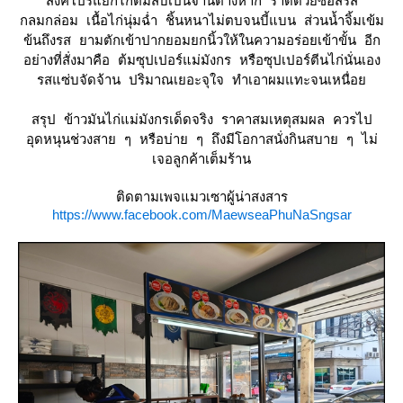
สิงคโปร์แยกไก่ต้มสับเป็นจานต่างหาก ราดด้วยซอสรส
กลมกล่อม เนื้อไก่นุ่มฉ่ำ ชิ้นหนาไม่ตบจนบี้แบน ส่วนน้ำจิ้มเข้ม
ข้นถึงรส ยามตักเข้าปากยอมยกนิ้วให้ในความอร่อยเข้าขั้น อีก
อย่างที่สั่งมาคือ ต้มซุปเปอร์แม่มังกร หรือซุปเปอร์ตีนไก่นั่นเอง
รสแซ่บจัดจ้าน ปริมาณเยอะจุใจ ทำเอาผมแทะจนเหนื่อ
สรุป ข้าวมันไก่แม่มังกรเด็ดจริง ราคาสมเหตุสมผล ควรไป
อุดหนุนช่วงสาย ๆ หรือบ่าย ๆ ถึงมีโอกาสนั่งกินสบาย ๆ ไม่
เจอลูกค้าเต็มร้าน
ติดตามเพจแมวเซาผู้น่าสงสาร
https://www.facebook.com/MaewseaPhuNaSngsar