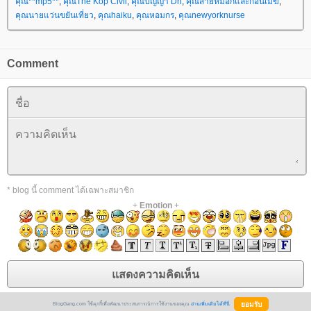
คุณ**mp5**
,
คุณThe Kop Civil
,
คุณปัญญา Dh
,
คุณสายหมอกและก้อนเมฆ
,
คุณนายแว่นขยันเที่ยว
,
คุณhaiku
,
คุณหอมกร
,
คุณnewyorknurse
Comment
* blog นี้ comment ได้เฉพาะสมาชิก
+
Emotion
+
BlogGang.com ใช้คุกกี้เพื่อพัฒนาประสบการณ์การใช้งานของคุณ
อ่านเพิ่มเติมได้ที่นี่