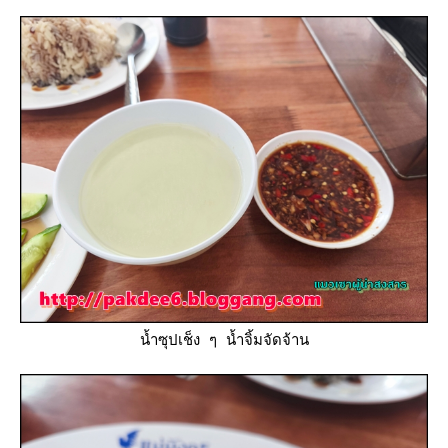
น้ำซุปเช็ง ๆ น้ำจิ้มจัดจ้าน