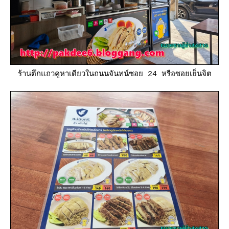
ร้านตึกแถวคูหาเดียวในถนนจันทน์ซอย 24 หรือซอยเย็นจิต