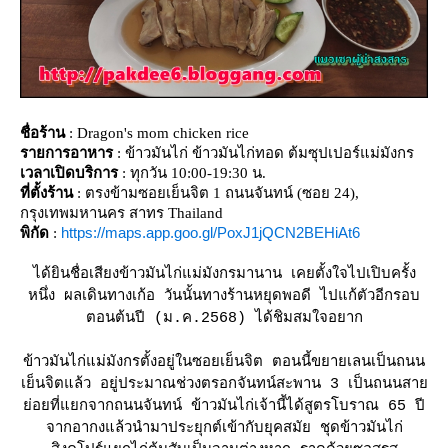
ชื่อร้าน
: Dragon's mom chicken rice
รายการอาหาร
: ข้าวมันไก่ ข้าวมันไก่ทอด ต้มซุปเปอร์แม่มังกร
เวลาเปิดบริการ
: ทุกวัน 10:00-19:30 น.
ที่ตั้งร้าน
: ตรงข้ามซอยเย็นจิต 1 ถนนจันทน์ (ซอย 24),
กรุงเทพมหานคร สาทร Thailand
https://maps.app.goo.gl/PoxJ1jQCN2BEHiAt6
พิกัด
:
ได้ยินชื่อเสียงข้าวมันไก่แม่มังกรมานาน เคยตั้งใจไปเปิบครั้ง
หนึ่ง ผลเดินทางเก้อ วันนั้นทางร้านหยุดพอดี ไปแก้ตัวอีกรอบ
ตอนต้นปี (ม.ค.2568) ได้ชิมสมใจอยาก
ข้าวมันไก่แม่มังกรตั้งอยู่ในซอยเย็นจิต ตอนนี้ขยายเลนเป็นถนน
เย็นจิตแล้ว อยู่ประมาณช่วงตรอกจันทน์สะพาน 3 เป็นถนนสา
่อยที่แยกจากถนนจันทน์ ข้าวมันไก่เจ้านี้ได้สูตรโบราณ 65 ปี
จากอากงแล้วนำมาประยุกต์เข้ากับยุคสมัย ชุดข้าวมันไก่