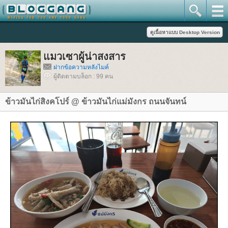
มวเซาผู้น่าสงสาร
ฝากข้อความหลังไมค์
ผู้ติดตามบล็อก : 99 คน
ข้าวมันไก่สิงคโปร์ @ ข้าวมันไก่แม่มังกร ถนนจันทน์