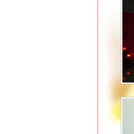
ข้าวต้มสวนหลวง ปากซอยอ่อนนุช 16
ก๋วยเตี๋ยวตำลึงนายอ้วน บางขุนนนท์
ซ้งเย็นตาโฟ ก๋วยเตี๋ยวลูกชิ้นปลา พุทธ
มณฑลสาย 1
มารีน่า ข้าวต้มโชคชัย 4 สุดยอดข้าวต้ม
กุ๊ยฮาลาลในตำนาน
เตี๋ยวเนื้อนายหมีเชฟกระทะเหล็ก โชคชั
4 หน้ากองปราบ
นกเป็ดย่าง เสนานิคม & ยอดบะหมี่เกี๊ยว
บางพลัด
ฮั้วลูกชิ้นปลาบุฟเฟต์ สาขาถนนพุทธ
มณฑลสาย 1
ซ้งเป็ดพะโล้ สี่แยกวังหิน ลาดพร้าว
Kenzo Suisan สุขุมวิท 33 ร้านกินดื่ม
สไตล์ญี่ปุน
ก๋วยเตี๋ยวเนื้อนายโส่ย ถนนพระอาทิตย์
เอี้ยวฮินโภชนา อาหารจีนแคะ @
วุฒากาศ
ข้าวหมูแดงหมูกรอบ @ โจ๊กหมูทอง
บางแค
ร้านกระเป๋าอาหารตามสั่ง ถนนช่าง