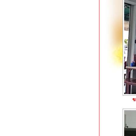
Tokizen Farm & Cafe บางขุนนนท์
คาเฟ่ในสวนสว
มาลีเลิศรส บางขุนนนท์
เฝอลาว ปิ่นเกล้า ใกล้แยก 35 โบวล์
เตี๋ยวรวมโชค ก๋วยเตี๋ยวเนื้อรสเด็ด
ชคชัย 4
ราดหน้ายอดผักนายเหลา (ตลาดนาง
ลิ้นจี่) สาขาโชคชัย 4
ออริจินอลสเต็ก @ เนื้อแท้ สาขาซีคอน
บางแค
หมี่ยำเจริญ สาขาฟอร์จูนทาวน์ รัชดาฯ
ก๋วยเตี๋ยวเนื้อพรเจริญ รัชดาฯ ซอย 3
ราดหน้ากระทะร้อนฉินซี รัชดาฯ ซอย 3
ทีเด็ดก๋วยเตี๋ยวเรืออยุธยา คลองสาน
ครัวตามสั่ง ใต้สถานี BTS วงเวียนใหญ่
ข
คลองสาน
ขาหมูต้มถั่วกระทะทอง เจริญนคร 21
คลองสาน
มาดามแซ่บ ผัดไทย & หอยทอด ดอนเมือง
อ้วนเย็นตาโฟ เจ้าเก่าหาดใหญ่ โชคชัย 4