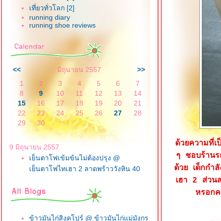
เที่ยวทั่วโลก [2]
running diary
running shoe reviews
<<
มิถุนายน 2557
>>
1
2
3
4
5
6
7
8
9
10
11
12
13
14
15
16
17
18
19
20
21
22
23
24
25
26
27
28
29
30
ด้วยความที่เ
9 มิถุนายน 2557
ๆ ชอบร้านรถเ
เย็นตาโฟเข้มข้นไม่ต้องปรุง @
ด้วย เด็กกำล
เย็นตาโฟไทเฮา 2 ลาดพร้าววังหิน 40
เฮา 2 ส่วนส
หรอกคร
ข้าวมันไก่สิงคโปร์ @ ข้าวมันไก่แม่มังกร