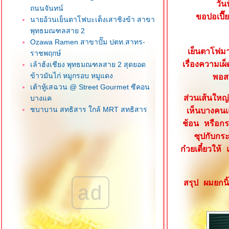
วัน
ถนนจันทน์
ขอปอเปี๊
นายอ้วนเย็นตาโฟบะเต็งเสาชิงข้า สาขา
พุทธมณฑลสาย 2
Ozawa Ramen สาขาปั๊ม ปตท.สาทร-
เย็นตาโฟมา
ราชพฤกษ์
เล้าฮ้งเชียง พุทธมณฑลสาย 2 สุดยอด
เรื่องความเผ
ข้าวมันไก่ หมูกรอบ หมูแดง
พอส
เต้าหู้เสฉวน @ Street Gourmet ซีคอน
บางแค
ส่วนเส้นใหญ
ชบาบาน สุทธิสาร ใกล้ MRT สุทธิสาร
เห็นบางคนเ
น้องจูน ลูกชิ้นปลาเยาวราช ภาษีเจริญ
ช้อน หรือกร
วุฒิกอ ครัวจีนแคะ ซอยเอกชัย 112 บาง
ซุปกับกระ
บอน
ก๋วยเตี๋ยวให้
ข้าวพระรามลงสรงท่าดินแดง คลองสาน
ฮกหลงข้าวมันไก่ ซอยเจริญราษฎร์ 1
สาทร
สรุป ผมยกนิ
ad
เฮียโก๋ข้าวมันไก่ อร่อยเว่อร์ บางแค
เจ๊เช็งโภชนา ถนนลาดหญ้า วงเวียนใหญ่
Kofuku สาขาเดอะมอลล์ บางแค
ข้าวมันไก่ เฮียซ่งหังเจี๋ย สาขาหน้า