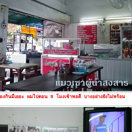
องกินมีเยอะ ผมไปตอน 9 โมงเช้าพอดี บางอย่างยังไม่พร้อม