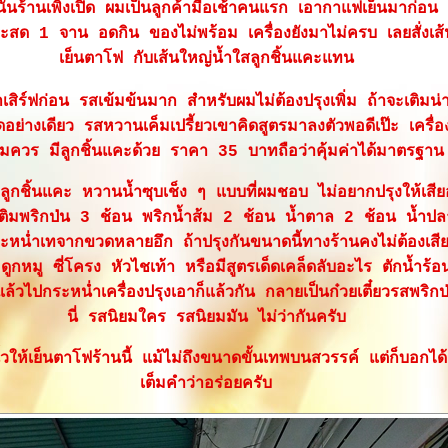
นั้นร้านเพิ่งเปิด ผมเป็นลูกค้ามื้อเช้าคนแรก เอากาแฟเย็นมาก่อน
ยะสด 1 จาน อดกิน ของไม่พร้อม เครื่องยังมาไม่ครบ เลยสั่งเส้น
เย็นตาโฟ กับเส้นใหญ่น้ำใสลูกชิ้นแคะแทน
เสิร์ฟก่อน รสเข้มข้นมาก สำหรับผมไม่ต้องปรุงเพิ่ม ถ้าจะเติมน่
็ดอย่างเดียว รสหวานเค็มเปรี้ยวเขาคิดสูตรมาลงตัวพอดีเป๊ะ เครื่อ
มควร มีลูกชิ้นแคะด้วย ราคา 35 บาทถือว่าคุ้มค่าได้มาตรฐาน
่ลูกชิ้นแคะ หวานน้ำซุบเช็ง ๆ แบบที่ผมชอบ ไม่อยากปรุงให้เสี
ติมพริกป่น 3 ช้อน พริกน้ำส้ม 2 ช้อน น้ำตาล 2 ช้อน น้ำปล
ะหน่ำเทจากขวดหลายอึก ถ้าปรุงกันขนาดนี้ทางร้านคงไม่ต้องเสี
ดูกหมู ซี่โครง หัวไชเท้า หรือมีสูตรเด็ดเคล็ดลับอะไร ตักน้ำร้
 แล้วไปกระหน่ำเครื่องปรุงเอาก็แล้วกัน กลายเป็นก๋วยเตี๋ยวรสพริก
นี่ รสนิยมใคร รสนิยมมัน ไม่ว่ากันครับ
้วให้เย็นตาโฟร้านนี้ แม้ไม่ถึงขนาดขั้นเทพบนสวรรค์ แต่ก็บอกได
เต็มคำว่าอร่อยครับ