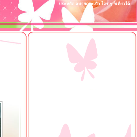
ประหยัด สบายกระเป๋า ใคร ๆ ก็เที่ยวได้