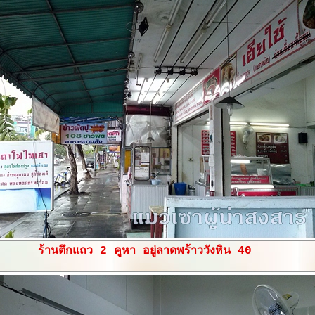
ร้านตึกแถว 2 คูหา อยู่ลาดพร้าววังหิน 40