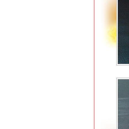
ของบังโต Silly Fools
The Canton House เยาวราช ร้านติ่มซำ
เก่าแก่กับรูปโฉมใหม่
ก๋วยเตี๋ยวเรือ Holyship ถนนพุทธมณฑล
สาย 1
เหอเฉินฟง เยาวราช ติ่มซำสไตล์ฮ่องกง
ข้าวแกงกะหรี่เนื้อรสเด็ด @ Curry Jung
พุทธมณฑลสาย 1
สเต็กสอาด (1970) สี่แยกบ้านแขก
ดั้งเดิมไม่มีสาขา
ปาท่องโก๋เสวย เทเวศน์ & ข้าวหมูแดงนา
กิ้ว เทเวศร์
ตั้งหวังเจ๊ง ก๋วยเตี๋ยวแคะ (นายอ้วนเจ้า
เก่า) เสาชิงช้า
บุฟเฟต์ติ่มซำ @ โฮคิทเช่น พระราม 3
เฮือนเฮา ลาดกระบัง ร้านอาหารไทยรส
จัด
ข้าวต้มเยาวราช อ่อนนุช ขวัญใจคนนอน
ดึก
ข้าวปั้นพลัส ปั๊ม ปตท.ลาดกระบัง 30
ชิมอาหารเวียดนาม @ มาดามออง ถนน