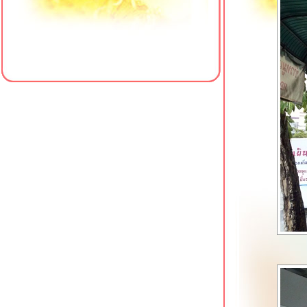
รพ.พญาไท 3
เป็ดย่างตงเพ้ง สาขาโชคชัย 4
ครัวใส่ใจคาเฟ่ สาขา 4 มหาวิทยาลั
สยาม
เฮียเพ้ง หมูแดง หมูกรอบ เป็ดย่าง โชคชั
4
ข้าวต้มเตาถ่าน (ซัวเถา) พุทธมณฑลสา
1
เจ๊เกียง โจ๊กกองปราบ โชคชัย 4
Meili Cafe คาเฟ่สไตล์จีนริมคลอง
ภาษีเจริญ
รสดีเด็ด ปิ่นเกล้า อีกหนึ่งก๋วยเตี๋ยวเนื้อใน
ตำนาน
คั่วชามเปล บางยี่ขัน ก๋วยเตี๋ยวคั่วไก่เจ้า
ดัง
ข้าวหมูแดง @ หมูทำอะไรก็อร่อ
บางยี่ขัน
Sambai Ramen ถนนพุทธมณฑลสาย 2
สว่างอรุณ ก๋วยเตี๋ยวเนื้อตุ๋น โชคชัย 4
เจ๊น้อง ขาหมูบุฟเฟต์ 69 บาท บางแวก 62
ภาษีเจริญ