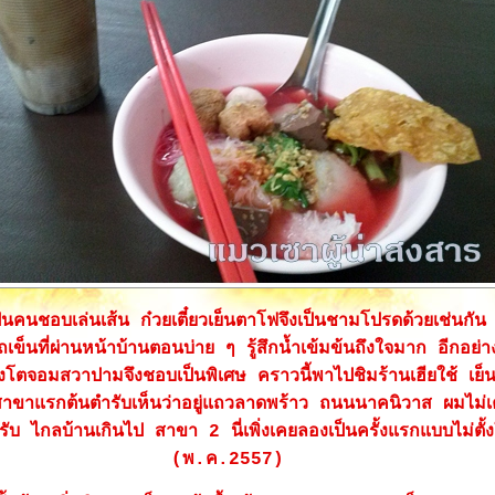
ป็นคนชอบเล่นเส้น ก๋วยเตี๋ยวเย็นตาโฟจึงเป็นชามโปรดด้วยเช่นกัน 
ข็นที่ผ่านหน้าบ้านตอนบ่าย ๆ รู้สึกน้ำเข้มข้นถึงใจมาก อีกอย่า
ังโตจอมสวาปามจึงชอบเป็นพิเศษ คราวนี้พาไปชิมร้านเฮียใช้ เย
าขาแรกต้นตำรับเห็นว่าอยู่แถวลาดพร้าว ถนนนาคนิวาส ผมไม่เ
ับ ไกลบ้านเกินไป สาขา 2 นี่เพิ่งเคยลองเป็นครั้งแรกแบบไม่ตั้
(พ.ค.2557)