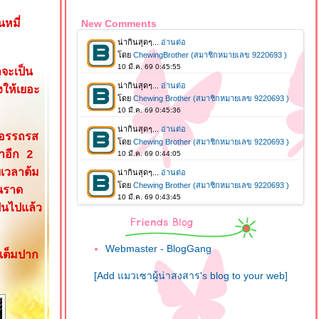
หมี่
New Comments
าจะเป็น
งให้เยอะ
ยอรรถรส
าอีก 2
ยเวลาต้ม
อนราด
ป่นไปแล้ว
Webmaster - BlogGang
้เต็มปาก
[Add แมวเซาผู้น่าสงสาร's blog to your web]