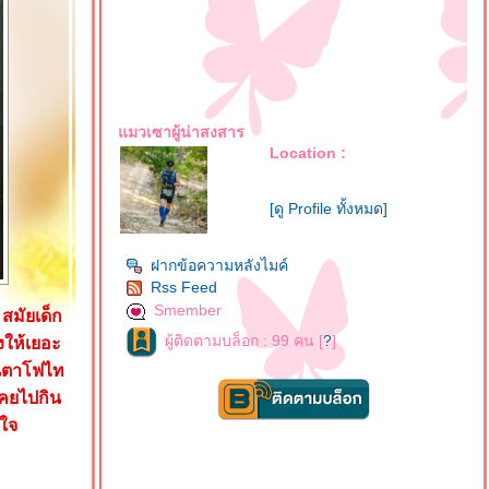
มวเซาผู้น่าสงสาร
Location :
[ดู Profile ทั้งหมด]
ฝากข้อความหลังไมค์
Rss Feed
Smember
สมัยเด็ก
ผู้ติดตามบล็อก : 99 คน [
?
]
งให้เยอะ
็นตาโฟไท
คยไปกิน
งใจ