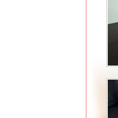
อากาศอุทิศ ดอนเมือง
สนธยาก๋วยเตี๋ยวเนื้อตุ๋น-หมูตุ๋น ดอนเมือง
ผัดหมี่ฮกเกี้ยน @ หมี่ภูเก็ต วัดสะพาน
ตลิ่งชัน
ข้าวมันไก่เบตง เพชรเกษม 20 ภาษีเจริญ
ก๋วยจั๊บน้ำข้นยืนพื้น (สี่แยกพรานนก)
สาขาบางหว้า
ติ่งไท้ฝู (ต้นตำรับ) รามคำแหง 14
Lucky Panda American Chinese Eats
อโศก
ก๋วยเตี๋ยวลูกชิ้นปลาเจ้าพระยา สาขาวง
เวียนใหญ่
ครัวเมืองเว้ ลาว-ญวน ลาดกระบัง
ก๋วยเตี๋ยวเนื้อคุณย่าสูตร 50 ปี ใกล้ MRT
บางไผ่
คำรัก บางหว้า ร้านอาหารและคาเฟ่สว
ริมน้ำ
ก๋วยเตี๋ยววัดดงมูลเหล็ก (ร้านเก่า) แยก
ไฟฉาย ถนนพรานนก
เนื้อแท้ สาขาบางอ้อ ร้านเนื้อสูตรเด็ด