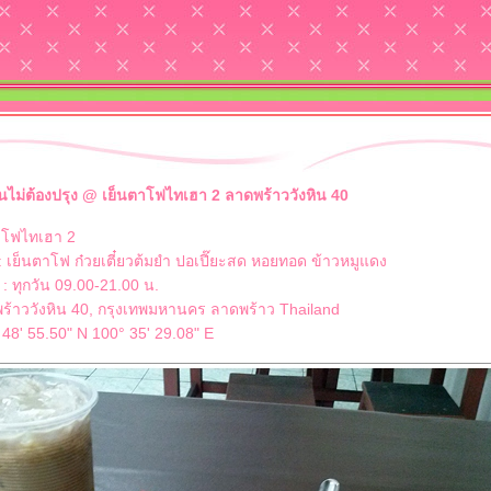
นไม่ต้องปรุง @ เย็นตาโฟไทเฮา 2 ลาดพร้าววังหิน 40
าโฟไทเฮา 2
: เย็นตาโฟ ก๋วยเตี๋ยวต้มยำ ปอเปี๊ยะสด หอยทอด ข้าวหมูแดง
: ทุกวัน 09.00-21.00 น.
ร้าววังหิน 40, กรุงเทพมหานคร ลาดพร้าว Thailand
 48' 55.50" N 100° 35' 29.08" E