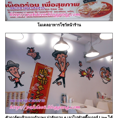
มเดลอาหารโชว์หน้าร้าน
ตัวการ์ตูนร้านบนกำแพง น่ารักกวน ๆ เอาไปทำสติ๊กเกอร์ Line ได้