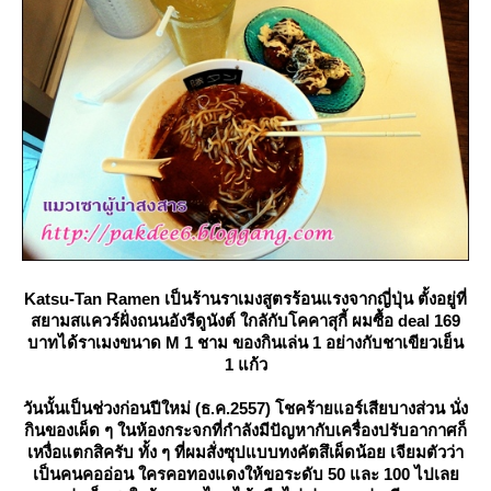
Katsu-Tan Ramen เป็นร้านราเมงสูตรร้อนแรงจากญี่ปุ่น ตั้งอยู่ที่
สยามสแควร์ฝั่งถนนอังรีดูนังต์ ใกลักับโคคาสุกี้ ผมซื้อ deal 169
บาทได้ราเมงขนาด M 1 ชาม ของกินเล่น 1 อย่างกับชาเขียวเย็น
1 แก้ว
วันนั้นเป็นช่วงก่อนปีใหม่ (ธ.ค.2557) โชคร้ายแอร์เสียบางส่วน นั่ง
กินของเผ็ด ๆ ในห้องกระจกที่กำลังมีปัญหากับเครื่องปรับอากาศก็
เหงื่อแตกสิครับ ทั้ง ๆ ที่ผมสั่งซุปแบบทงคัตสึเผ็ดน้อย เจียมตัวว่า
เป็นคนคออ่อน ใครคอทองแดงให้ขอระดับ 50 และ 100 ไปเล