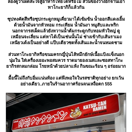
ลองดูว่าเผ็ดสะใจสู้อาหารไทยได้หรือไม่ ส่วนของว่างอีกจานเอา
ทาโกะยากิก็แล้วกัน
ซุปทงคัตสึหรือซุปกระดูกหมูเคี่ยวมาได้เข้มข้น น้ำออกสีแดงเยิ้ม
ด้วยน้ำมันจากหัวหอม กระเทียม น้ำมันงา หมูสับและพริก
นอกจากรสเผ็ดแล้วยังหวานน้ำต้มกระดูกกับหอมหัวใหญ่ ดู
เหมือนจะเลี่ยน แต่หาได้เป็นเช่นนั้นไม่ ช่างเข้ากับเส้นราเมง
เหนียวเด้งเป็นอย่างดี แป๊บเดียวซดทั้งเส้นและน้ำจนหมดชาม
ส่วนทาโกะยากิหรือขนมครกญี่ปุ่นไส้หมึกยักษ์เนื้อแป้งแข็งนอก
นุ่มใน ใส่เครื่องเยอะพอสมควร ราดมายองเนสและซอสทาโกะ
ากิรสกลมกล่อม โรยหน้าด้วยปลาแห้ง กินขณะร้อน ๆ อร่อยมาก
มื้อนี้ไม่ถึงกับอิ่มแน่นท้อง แต่พึงพอใจในรสชาติทุกอย่าง ยกเว้น
อย่างเดียว..ภายในร้านอากาศร้อนจนเหงื่อตก 555