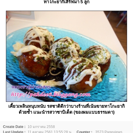
ทาโกะยากิเสิร์ฟมา 5 ลูก
เคี้ยวเพลินหนุบหนับ รสชาติดีกว่าบางร้านที่เน้นขายทาโกะยากิ
ด้วยซ้ำ แนะนำรสวาซาบิเด็ด (ของผมแบบธรรมดา)
Create Date :
10 มกราคม 2558
Last Update :
11 ตุลาคม 2561 13:55:28 น.
Counter :
3573 Pageviews.