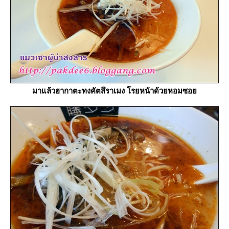
มาแล้วฮากาตะทงคัตสึราเมง โรยหน้าด้วยหอมซอ