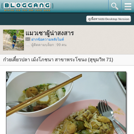
มวเซาผู้น่าสงสาร
ฝากข้อความหลังไมค์
ผู้ติดตามบล็อก : 99 คน
ก๋วยเตี๋ยวปลา เม้งโภชนา สาขาพระโขนง (สุขุมวิท 71)