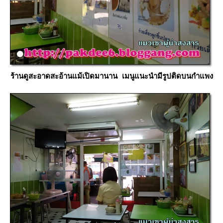
ร้านดูสะอาดสะอ้านแม้เปิดมานาน เมนูแนะนำมีรูปติดบนกำแพง