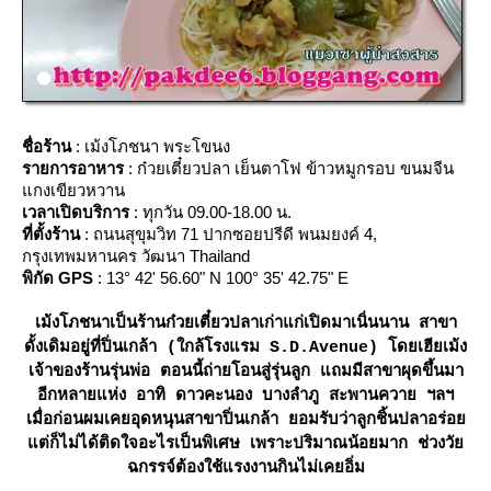
ชื่อร้าน
: เม้งโภชนา พระโขนง
รายการอาหาร
: ก๋วยเตี๋ยวปลา เย็นตาโฟ ข้าวหมูกรอบ ขนมจีน
กงเขียวหวาน
เวลาเปิดบริการ
: ทุกวัน 09.00-18.00 น.
ที่ตั้งร้าน
: ถนนสุขุมวิท 71 ปากซอยปรีดี พนมยงค์ 4,
กรุงเทพมหานคร วัฒนา Thailand
พิกัด GPS
: 13° 42' 56.60" N 100° 35' 42.75" E
เม้งโภชนาเป็นร้านก๋วยเตี๋ยวปลาเก่าแก่เปิดมาเนิ่นนาน สาขา
ดั้งเดิมอยู่ที่ปิ่นเกล้า (ใกล้โรงแรม S.D.Avenue) โดยเฮียเม้ง
เจ้าของร้านรุ่นพ่อ ตอนนี้ถ่ายโอนสู่รุ่นลูก แถมมีสาขาผุดขึ้นมา
อีกหลายแห่ง อาทิ ดาวคะนอง บางลำภู สะพานควาย ฯลฯ
เมื่อก่อนผมเคยอุดหนุนสาขาปิ่นเกล้า ยอมรับว่าลูกชิ้นปลาอร่อ
ต่ก็ไม่ได้ติดใจอะไรเป็นพิเศษ เพราะปริมาณน้อยมาก ช่วงวั
ฉกรรจ์ต้องใช้แรงงานกินไม่เคยอิ่ม