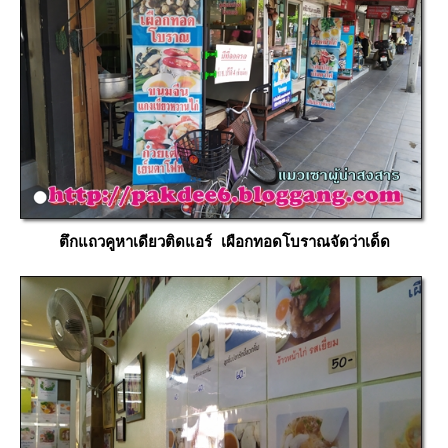
ตึกแถวคูหาเดียวติดแอร์ เผือกทอดโบราณจัดว่าเด็ด