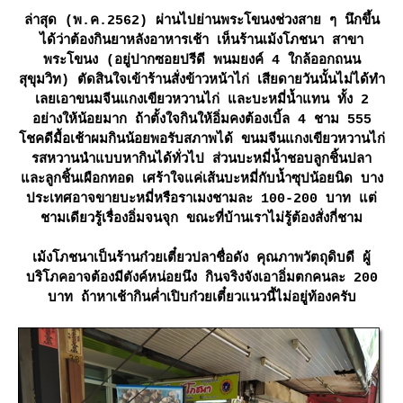
ล่าสุด (พ.ค.2562) ผ่านไปย่านพระโขนงช่วงสาย ๆ นึกขึ้น
ได้ว่าต้องกินยาหลังอาหารเช้า เห็นร้านเม้งโภชนา สาขา
พระโขนง (อยู่ปากซอยปรีดี พนมยงค์ 4 ใกล้ออกถนน
สุขุมวิท) ตัดสินใจเข้าร้านสั่งข้าวหน้าไก่ เสียดายวันนั้นไม่ได้ทำ
เลยเอาขนมจีนแกงเขียวหวานไก่ และบะหมี่น้ำแทน ทั้ง 2
อย่างให้น้อยมาก ถ้าตั้งใจกินให้อิ่มคงต้องเบิ้ล 4 ชาม 555
ชคดีมื้อเช้าผมกินน้อยพอรับสภาพได้ ขนมจีนแกงเขียวหวานไก่
รสหวานนำแบบหากินได้ทั่วไป ส่วนบะหมี่น้ำชอบลูกชิ้นปลา
ละลูกชิ้นเผือกทอด เศร้าใจแค่เส้นบะหมี่กับน้ำซุปน้อยนิด บาง
ประเทศอาจขายบะหมี่หรือราเมงชามละ 100-200 บาท แต่
ชามเดียวรู้เรื่องอิ่มจนจุก ขณะที่บ้านเราไม่รู้ต้องสั่งกี่ชาม
เม้งโภชนาเป็นร้านก๋วยเตี๋ยวปลาชื่อดัง คุณภาพวัตถุดิบดี ผู้
บริโภคอาจต้องมีตังค์หน่อยนึง กินจริงจังเอาอิ่มตกคนละ 200
บาท ถ้าหาเช้ากินค่ำเปิบก๋วยเตี๋ยวแนวนี้ไม่อยู่ท้องครับ