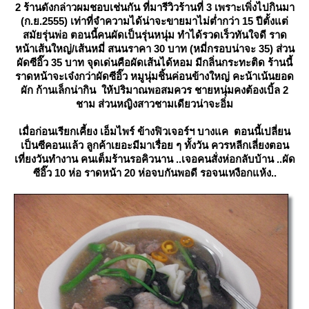
2 ร้านดังกล่าวผมชอบเช่นกัน ที่มารีวิวร้านที่ 3 เพราะเพิ่งไปกินมา
(ก.ย.2555) เท่าที่จำความได้น่าจะขายมาไม่ต่ำกว่า 15 ปีตั้งแต่
สมัยรุ่นพ่อ ตอนนี้คนผัดเป็นรุ่นหนุ่ม ทำได้รวดเร็วทันใจดี ราด
หน้าเส้นใหญ่/เส้นหมี่ สนนราคา 30 บาท (หมี่กรอบน่าจะ 35) ส่วน
ผัดซีอิ๊ว 35 บาท จุดเด่นคือผัดเส้นได้หอม มีกลิ่นกระทะติด ร้านนี้
ราดหน้าจะเจ๋งกว่าผัดซีอิ๊ว หมูนุ่มชิ้นค่อนข้างใหญ่ คะน้าเน้นยอด
ผัก ก้านเล็กน่ากิน ให้ปริมาณพอสมควร ชายหนุ่มคงต้องเบิ้ล 2
ชาม ส่วนหญิงสาวชามเดียวน่าจะอิ่ม
เมื่อก่อนเรียกเคี้ยง เอ็มไพร์ ข้างฟิวเจอร์ฯ บางแค ตอนนี้เปลี่ยน
เป็นซีคอนแล้ว ลูกค้าเยอะมีมาเรื่อย ๆ ทั้งวัน ควรหลีกเลี่ยงตอน
เที่ยงวันทำงาน คนเต็มร้านรอคิวนาน ..เจอคนสั่งห่อกลับบ้าน ..ผัด
ซีอิ๊ว 10 ห่อ ราดหน้า 20 ห่อจบกันพอดี รอจนเหงือกแห้ง..