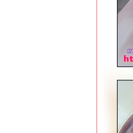
บางแค
ร้านกระเป๋าอาหารตามสั่ง ถนนช่าง
อากาศอุทิศ ดอนเมือง
สนธยาก๋วยเตี๋ยวเนื้อตุ๋น-หมูตุ๋น ดอนเมือง
ผัดหมี่ฮกเกี้ยน @ หมี่ภูเก็ต วัดสะพาน
ตลิ่งชัน
ข้าวมันไก่เบตง เพชรเกษม 20 ภาษีเจริญ
ก๋วยจั๊บน้ำข้นยืนพื้น (สี่แยกพรานนก)
สาขาบางหว้า
ติ่งไท้ฝู (ต้นตำรับ) รามคำแหง 14
Lucky Panda American Chinese Eats
อโศก
ก๋วยเตี๋ยวลูกชิ้นปลาเจ้าพระยา สาขาวง
เวียนใหญ่
ครัวเมืองเว้ ลาว-ญวน ลาดกระบัง
ก๋วยเตี๋ยวเนื้อคุณย่าสูตร 50 ปี ใกล้ MRT
บางไผ่
คำรัก บางหว้า ร้านอาหารและคาเฟ่สว
ริมน้ำ
ก๋วยเตี๋ยววัดดงมูลเหล็ก (ร้านเก่า) แยก
ไฟฉาย ถนนพรานนก