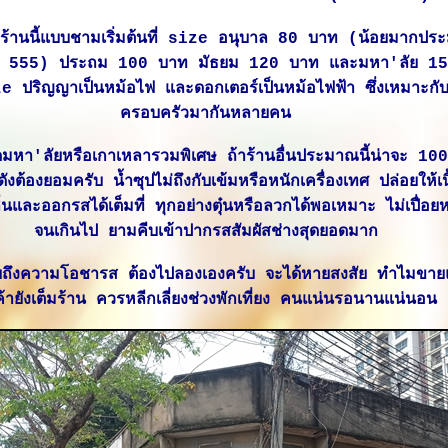
้านนี้แบบชามเริ่มต้นที่ size อนุบาล 80 บาท (น้อยมากปร
วเรือ 555) ประถม 100 บาท มัธยม 120 บาท และมหา'ลัย 1
e ปริญญาเป็นหม้อไฟ และดอกเตอร์เป็นหม้อไฟฟ้า ซึ่งเหมาะกั
ครอบครัวมากันหลายคน
ดมหา'ลัยหรือเกาเหลารวมพิเศษ ถ้าร้านอื่นประมาณนี้น่าจะ 10
าดังต้องยอมครับ น้ำซุปไม่ถึงกับเข้มหรือหนักเครื่องเทศ ปล่อยให้เน
่นและออกรสได้เต็มที่ ทุกอย่างตุ๋นหรือลวกได้พอเหมาะ ไม่เปื่อยห
จนเกินไป ยามคีบเข้าปากรสสัมผัสช่างสุดยอดมาก
ยถึงความโอชารส ต้องไปลองเองครับ จะได้หายสงสัย ทำไมขาย
ค้ายังเต็มร้าน ควรหลีกเลี่ยงช่วงพักเที่ยง คนแน่นรอนานแน่นอน