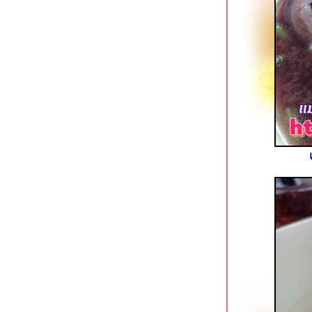
เนื้อแท้ สาขาบางอ้อ ร้านเนื้อสูตรเด็ด
ของบังโต Silly Fools
The Canton House เยาวราช ร้าน
ติ่มซำเก่าแก่กับรูปโฉมใหม่
ก๋วยเตี๋ยวเรือ Holyship ถนนพุทธมณฑล
สาย 1
เหอเฉินฟง เยาวราช ติ่มซำสไตล์ฮ่องกง
ข้าวแกงกะหรี่เนื้อรสเด็ด @ Curry Jung
พุทธมณฑลสาย 1
สเต็กสอาด (1970) สี่แยกบ้านแขก
ดั้งเดิมไม่มีสาขา
ปาท่องโก๋เสวย เทเวศน์ & ข้าวหมูแดงนา
กิ้ว เทเวศร์
ตั้งหวังเจ๊ง ก๋วยเตี๋ยวแคะ (นายอ้วนเจ้า
เก่า) เสาชิงช้า
บุฟเฟต์ติ่มซำ @ โฮคิทเช่น พระราม 3
เฮือนเฮา ลาดกระบัง ร้านอาหารไทยรส
จัด
ข้าวต้มเยาวราช อ่อนนุช ขวัญใจคน
นอนดึก