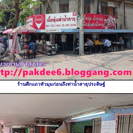
ร้านตึกแถวหัวมุมก่อนถึงท่าน้ำสาธุประดิษฐ์