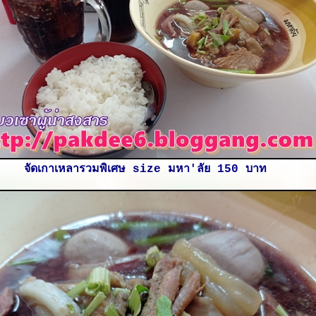
จัดเกาเหลารวมพิเศษ size มหา'ลัย 150 บาท