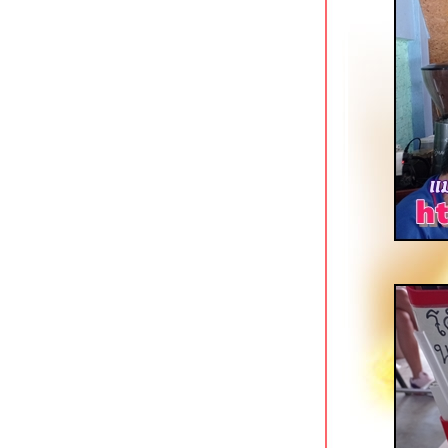
4
ข้าวต้มสวนหลวง ปากซอยอ่อนนุช 16
ก๋วยเตี๋ยวตำลึงนายอ้วน บางขุนนนท์
ซ้งเย็นตาโฟ ก๋วยเตี๋ยวลูกชิ้นปลา พุทธ
มณฑลสาย 1
มารีน่า ข้าวต้มโชคชัย 4 สุดยอดข้าวต้ม
กุ๊ยฮาลาลในตำนาน
เตี๋ยวเนื้อนายหมีเชฟกระทะเหล็ก โชคชั
4 หน้ากองปราบ
นกเป็ดย่าง เสนานิคม & ยอดบะหมี่เกี๊ยว
บางพลัด
ฮั้วลูกชิ้นปลาบุฟเฟต์ สาขาถนนพุทธ
มณฑลสาย 1
ซ้งเป็ดพะโล้ สี่แยกวังหิน ลาดพร้าว
Kenzo Suisan สุขุมวิท 33 ร้านกินดื่ม
สไตล์ญี่ปุน
ก๋วยเตี๋ยวเนื้อนายโส่ย ถนนพระอาทิตย์
เอี้ยวฮินโภชนา อาหารจีนแคะ @
วุฒากาศ
ข้าวหมูแดงหมูกรอบ @ โจ๊กหมูทอง