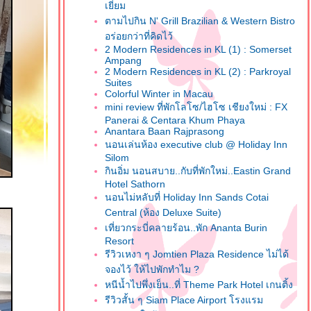
เยี่ยม
ตามไปกิน N' Grill Brazilian & Western Bistro
อร่อยกว่าที่คิดไว้
2 Modern Residences in KL (1) : Somerset
Ampang
2 Modern Residences in KL (2) : Parkroyal
Suites
Colorful Winter in Macau
mini review ที่พักโลโซ/ไฮโซ เชียงใหม่ : FX
Panerai & Centara Khum Phaya
Anantara Baan Rajprasong
นอนเล่นห้อง executive club @ Holiday Inn
Silom
กินอิ่ม นอนสบาย..กับที่พักใหม่..Eastin Grand
Hotel Sathorn
นอนไม่หลับที่ Holiday Inn Sands Cotai
Central (ห้อง Deluxe Suite)
เที่ยวกระบี่คลายร้อน..พัก Ananta Burin
Resort
รีวิวเหงา ๆ Jomtien Plaza Residence ไม่ได้
จองไว้ ให้ไปพักทำไม ?
หนีน้ำไปพึ่งเย็น..ที่ Theme Park Hotel เกนติ้ง
รีวิวสั้น ๆ Siam Place Airport โรงแรม