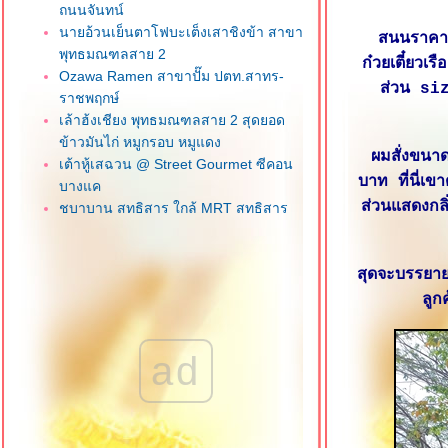
ถนนจันทน์
นายอ้วนเย็นตาโฟบะเต็งเสาชิงข้า สาขา
สนนราคาร
พุทธมณฑลสาย 2
ก๋วยเตี๋ย
Ozawa Ramen สาขาปั๊ม ปตท.สาทร-
ส่วน siz
ราชพฤกษ์
เล้าฮ้งเชียง พุทธมณฑลสาย 2 สุดยอด
ข้าวมันไก่ หมูกรอบ หมูแดง
ผมสั่งขนา
เต้าหู้เสฉวน @ Street Gourmet ซีคอน
บาท ที่นี่เข
บางแค
ส่วนแสดงกลิ
ชบาบาน สุทธิสาร ใกล้ MRT สุทธิสาร
น้องจูน ลูกชิ้นปลาเยาวราช ภาษีเจริญ
วุฒิกอ ครัวจีนแคะ ซอยเอกชัย 112 บาง
บอน
สุดจะบรรยา
ข้าวพระรามลงสรงท่าดินแดง คลองสาน
ลูก
ฮกหลงข้าวมันไก่ ซอยเจริญราษฎร์ 1
สาทร
ad
เฮียโก๋ข้าวมันไก่ อร่อยเว่อร์ บางแค
เจ๊เช็งโภชนา ถนนลาดหญ้า วงเวียน
หญ่
Kofuku สาขาเดอะมอลล์ บางแค