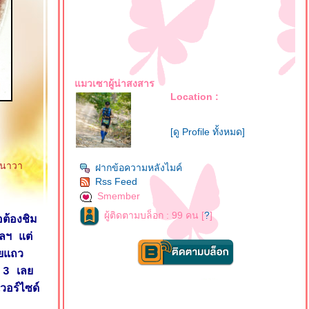
มวเซาผู้น่าสงสาร
Location :
[ดู Profile ทั้งหมด]
นนาวา
ฝากข้อความหลังไมค์
Rss Feed
Smember
ผู้ติดตามบล็อก : 99 คน [
?
]
อต้องชิม
ฯลฯ แต่
คยแถว
ม 3 เล
อร์ไซด์