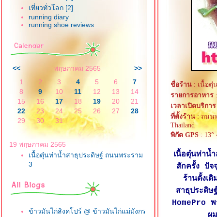
เที่ยวทั่วโลก [2]
running diary
running shoe reviews
<<
พฤษภาคม 2565
>>
1
2
3
4
5
6
7
ชื่อร้าน
: เนื้อตุ
8
9
10
11
12
13
14
รายการอาหาร
:
15
16
17
18
19
20
21
เวลาเปิดบริการ
22
23
24
25
26
27
28
ที่ตั้งร้าน
: ถนนพ
29
30
31
Thailand
พิกัด GPS
: 13° 
19 พฤษภาคม 2565
เนื้อตุ๋นท่า
เนื้อตุ๋นท่าน้ำสาธุประดิษฐ์ ถนนพระราม
3
สักครั้ง ป
ร้านดั้งเ
สาธุประดิ
HomePro พระ
ข้าวมันไก่สิงคโปร์ @ ข้าวมันไก่แม่มังกร
ผม