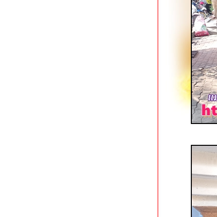
ภาษีเจริญ
Tokizen Farm & Cafe บางขุนนนท์
คาเฟ่ในสวนสว
มาลีเลิศรส บางขุนนนท์
เฝอลาว ปิ่นเกล้า ใกล้แยก 35 โบวล์
เตี๋ยวรวมโชค ก๋วยเตี๋ยวเนื้อรสเด็ด
ชคชัย 4
ราดหน้ายอดผักนายเหลา (ตลาดนาง
ลิ้นจี่) สาขาโชคชัย 4
ออริจินอลสเต็ก @ เนื้อแท้ สาขาซีคอน
บางแค
หมี่ยำเจริญ สาขาฟอร์จูนทาวน์ รัชดาฯ
ก๋วยเตี๋ยวเนื้อพรเจริญ รัชดาฯ ซอย 3
ราดหน้ากระทะร้อนฉินซี รัชดาฯ ซอย 3
ทีเด็ดก๋วยเตี๋ยวเรืออยุธยา คลองสาน
ครัวตามสั่ง ใต้สถานี BTS วงเวียนใหญ่
คลองสาน
ขาหมูต้มถั่วกระทะทอง เจริญนคร 21
คลองสาน
มาดามแซ่บ ผัดไทย & หอยทอด ดอนเมือง
อ้วนเย็นตาโฟ เจ้าเก่าหาดใหญ่ โชคชั