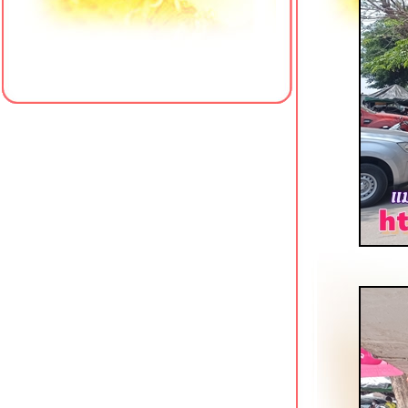
ข้าวมันไก่ เฮียซ่งหังเจี๋ย สาขาหน้า
รพ.พญาไท 3
เป็ดย่างตงเพ้ง สาขาโชคชัย 4
ครัวใส่ใจคาเฟ่ สาขา 4 มหาวิทยาลั
สยาม
เฮียเพ้ง หมูแดง หมูกรอบ เป็ดย่าง โชคชั
4
ข้าวต้มเตาถ่าน (ซัวเถา) พุทธมณฑลสา
1
เจ๊เกียง โจ๊กกองปราบ โชคชัย 4
Meili Cafe คาเฟ่สไตล์จีนริมคลอง
ภาษีเจริญ
รสดีเด็ด ปิ่นเกล้า อีกหนึ่งก๋วยเตี๋ยวเนื้อใน
ตำนาน
คั่วชามเปล บางยี่ขัน ก๋วยเตี๋ยวคั่วไก่เจ้า
ดัง
ข้าวหมูแดง @ หมูทำอะไรก็อร่อ
บางยี่ขัน
Sambai Ramen ถนนพุทธมณฑลสาย 2
สว่างอรุณ ก๋วยเตี๋ยวเนื้อตุ๋น โชคชัย 4
เจ๊น้อง ขาหมูบุฟเฟต์ 69 บาท บางแวก 62