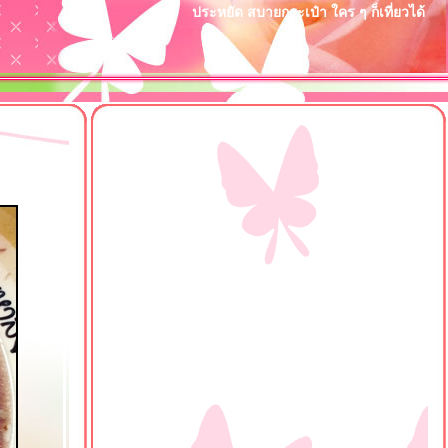
ประหยัด สบายกระเป๋า ใคร ๆ ก็เที่ยวได้