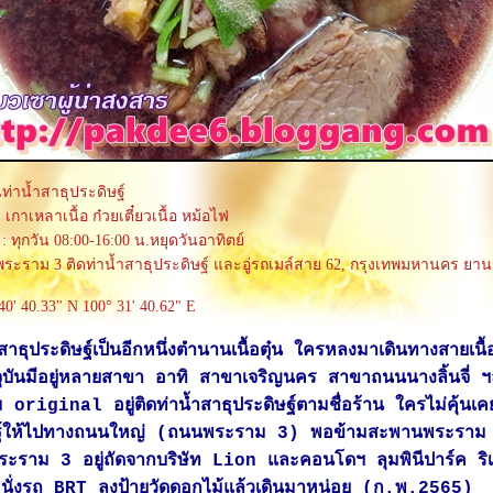
๋นท่าน้ำสาธุประดิษฐ์
 เกาเหลาเนื้อ ก๋วยเตี๋ยวเนื้อ หม้อไฟ
: ทุกวัน 08:00-16:00 น.หยุดวันอาทิตย์
ระราม 3 ติดท่าน้ำสาธุประดิษฐ์ และอู่รถเมล์สาย 62, กรุงเทพมหานคร ยา
40' 40.33" N 100° 31' 40.62" E
น้ำสาธุประดิษฐ์เป็นอีกหนึ่งตำนานเนื้อตุ๋น ใครหลงมาเดินทางสายเนื้
ัจจุบันมีอยู่หลายสาขา อาทิ สาขาเจริญนคร สาขาถนนนางลิ้นจี่ 
ดิม original อยู่ติดท่าน้ำสาธุประดิษฐ์ตามชื่อร้าน ใครไม่คุ้นเ
ษฐ์ให้ไปทางถนนใหญ่ (ถนนพระราม 3) พอข้ามสะพานพระรา
ราม 3 อยู่ถัดจากบริษัท Lion และคอนโดฯ ลุมพินีปาร์ค ริเว
นั่งรถ BRT ลงป้ายวัดดอกไม้แล้วเดินมาหน่อย (ก.พ.2565)