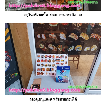
อยู่ในบริเวณปั๊ม ปตท.ลาดกระบัง 30
ลองดูเมนูและค่าเสียหายก่อนได้