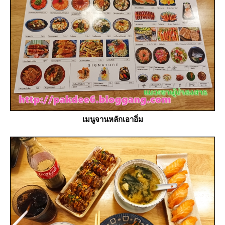
เมนูจานหลักเอาอิ่ม