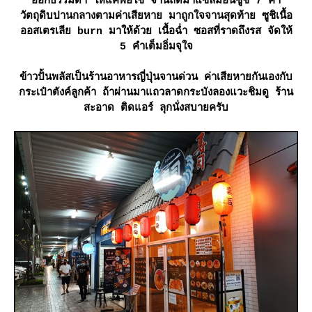
ออกธรรมดา ให้แค่พอใช้ จานถัดมาแซลมอนซูชิ 7 คำ
วัตถุดิบปานกลางตามค่าเสียหาย มาถูกใจจานสุดท้าย ซูชิเนื้อ
ออสเตรเลีย burn มาให้ด้วย เนื้อฉ่ำ ซอสที่ราดถึงรส จัดให้
5 คำเต็มอิ่มจุใจ
ข้าวปั้นพลัสเป็นร้านอาหารญี่ปุ่นจานด่วน ค่าเสียหายกันเองกับ
กระเป๋าตังค์ลูกค้า ถ้าผ่านมาแถวลาดกระบังลองแวะชิมดู ร้าน
สะอาด ติดแอร์ ลุกนั่งสบายครับ