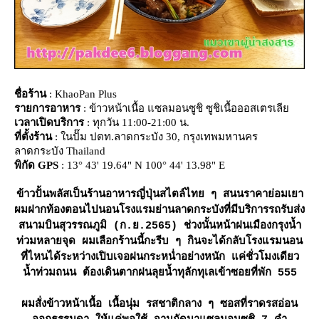
ชื่อร้าน
: KhaoPan Plus
รายการอาหาร
: ข้าวหน้าเนื้อ แซลมอนซูชิ ซูชิเนื้อออสเตรเลี
เวลาเปิดบริการ
: ทุกวัน 11:00-21:00 น.
ที่ตั้งร้าน
: ในปั๊ม ปตท.ลาดกระบัง 30, กรุงเทพมหานคร
ลาดกระบัง Thailand
พิกัด GPS
: 13° 43' 19.64" N 100° 44' 13.98" E
ข้าวปั้นพลัสเป็นร้านอาหารญี่ปุ่นสไตล์ไทย ๆ สนนราคาย่อมเยา
ผมฝากท้องตอนไปนอนโรงแรมย่านลาดกระบังที่มีบริการรถรับส่ง
สนามบินสุวรรณภูมิ (ก.ย.2565) ช่วงนั้นหน้าฝนเมืองกรุงน้ำ
ท่วมหลายจุด ผมเลือกร้านนี้กะรีบ ๆ กินจะได้กลับโรงแรมนอน
ที่ไหนได้ระหว่างเปิบเจอฝนกระหน่ำอย่างหนัก แค่ชั่วโมงเดียว
น้ำท่วมถนน ต้องเดินตากฝนลุยน้ำทุลักทุเลเข้าซอยที่พัก 555
ผมสั่งข้าวหน้าเนื้อ เนื้อนุ่ม รสชาติกลาง ๆ ซอสที่ราดรสอ่อน