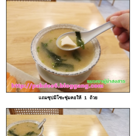
ถมซุปมิโซะชุ่มคอให้ 1 ถ้ว