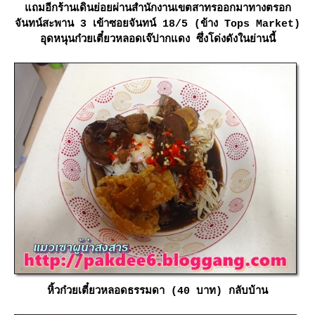
ถมอีกร้านเดินย่อยผ่านสำนักงานเขตสาทรออกมาทางตรอก
จันทน์สะพาน 3 เข้าซอยจันทน์ 18/5 (ข้าง Tops Market)
อุดหนุนก๋วยเตี๋ยวหลอดเจ๊ปากแดง ซึ่งโด่งดังในย่านนี้
หิ้วก๋วยเตี๋ยวหลอดธรรมดา (40 บาท) กลับบ้าน