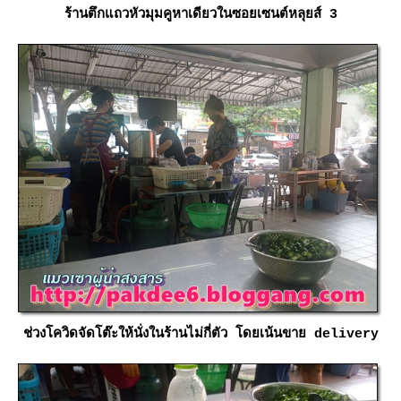
ร้านตึกแถวหัวมุมคูหาเดียวในซอยเซนต์หลุยส์ 3
ช่วงโควิดจัดโต๊ะให้นั่งในร้านไม่กี่ตัว โดยเน้นขาย delivery