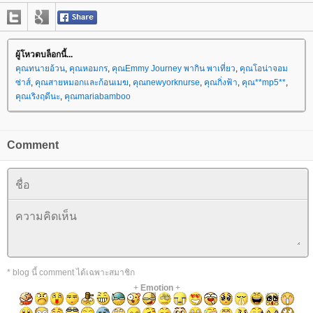
ผู้โหวตบล็อกนี้...
คุณทนายอ้วน
,
คุณหอมกร
,
คุณEmmy Journey พากิน พาเที่ยว
,
คุณโอน่าจอม
ซ่าส์
,
คุณสายหมอกและก้อนเมฆ
,
คุณnewyorknurse
,
คุณกิ่งฟ้า
,
คุณ**mp5**
,
คุณเริงฤดีนะ
,
คุณmariabamboo
Comment
* blog นี้ comment ได้เฉพาะสมาชิก
+
Emotion
+