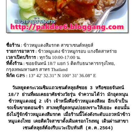
ชื่อร้าน
: ข้าวหมูแดงสีมรกต สาขาเซนต์หลุยส์
รายการอาหาร
: ข้าวหมูแดง ข้าวหมูกรอบ แกงจืดสาหร่า
เวลาเปิดบริการ
: ทุกวัน 10:00-17:00 น.
ที่ตั้งร้าน
: ซอยจันทน์ 18/7 แยก 5 ติดกับธนาคารกรุงไทย,
กรุงเทพมหานคร สาทร Thailand
พิกัด GPS
: 13° 42' 32.31" N 100° 31' 36.08" E
วันหยุดตระเวณชิมแถวเซนต์หลุยส์ซอย 3 หรือซอยจันทน์
18/7 ย่านที่ผมเคยอาศัยช่วงวัยรุ่น จำความได้ว่า มักอุดหนุน
ข้าวหมูแดงอยู่ 2 เจ้า เจ้าหนึ่งคือข้าวหมูแดงสีลม อีกเจ้าเป็น
รถเข็นขายตอนเช้า สาเหตุที่อุดหนุนบ่อยเพราะให้เยอะ ตอนนั้น
ังไม่รู้จักข้าวหมูแดงสีมรกต เมื่อร้านนี้โด่งดังระดับแถวหน้าข้าว
หมูแดงไทย เคยติดใจสาขาดั้งเดิมตรอกโรงหมู เดินผ่านสาขา
เซนต์หลุยส์ต้องรีบแวะเปิบทันที (ต.ค.2564)