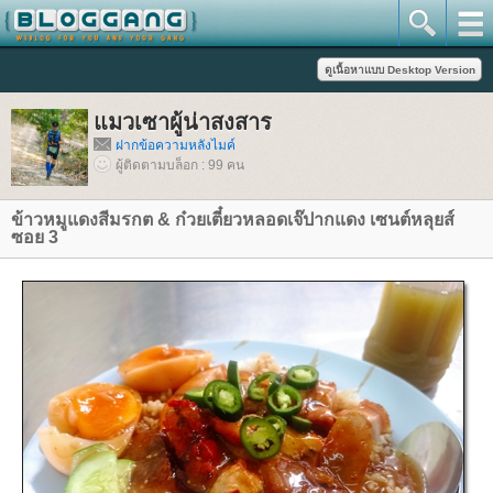
มวเซาผู้น่าสงสาร
ฝากข้อความหลังไมค์
ผู้ติดตามบล็อก : 99 คน
ข้าวหมูแดงสีมรกต & ก๋วยเตี๋ยวหลอดเจ๊ปากแดง เซนต์หลุยส์
ซอย 3