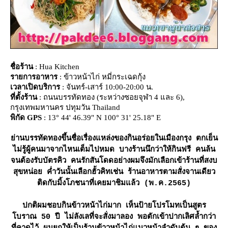
ชื่อร้าน
: Hua Kitchen
รายการอาหาร
: ข้าวหน้าไก่ หมี่กระเฉดกุ้ง
เวลาเปิดบริการ
: จันทร์-เสาร์ 10:00-20:00 น.
ที่ตั้งร้าน
: ถนนบรรทัดทอง (ระหว่างซอยจุฬา 4 และ 6),
กรุงเทพมหานคร ปทุมวัน Thailand
พิกัด GPS
: 13° 44' 46.39" N 100° 31' 25.18" E
่านบรรทัดทองขึ้นชื่อเรื่องแหล่งของกินอร่อยในเมืองกรุง ตกเย็น
ไม่รู้ผู้คนมาจากไหนเต็มไปหมด บางร้านนึกว่าให้กินฟรี คนล้น
จนต้องรับบัตรคิว คนรักสันโดดอย่างผมจึงมักเลือกเข้าร้านที่สงบ
สุขหน่อย ค่ำวันนั้นเลือกฮั้วคิทเช่น ร้านอาหารตามสั่งจานเดียว
ติดกับมิ้งโภชนาที่เคยมาชิมแล้ว (พ.ค.2565)
ปกติผมชอบกินข้าวหน้าไก่มาก เห็นป้ายโปรโมทเป็นสูตร
บราณ 50 ปี ไม่ลังเลที่จะสั่งมาลอง พอตักเข้าปากเลิศล้ำกว่า