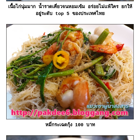
เนื้อไก่นุ่มมาก น้ำราดเคี่ยวจนหอมเข้ม อร่อยไม่แพ้ใคร ยกให้
อยู่ระดับ top 5 ของประเทศไท
หมี่กระเฉดกุ้ง 100 บาท