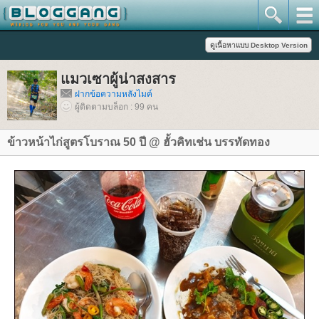
มวเซาผู้น่าสงสาร
ฝากข้อความหลังไมค์
ผู้ติดตามบล็อก : 99 คน
ข้าวหน้าไก่สูตรโบราณ 50 ปี @ ฮั้วคิทเช่น บรรทัดทอง