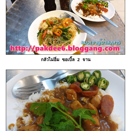
กลัวไม่อิ่ม ขอเบิ้ล 2 จาน