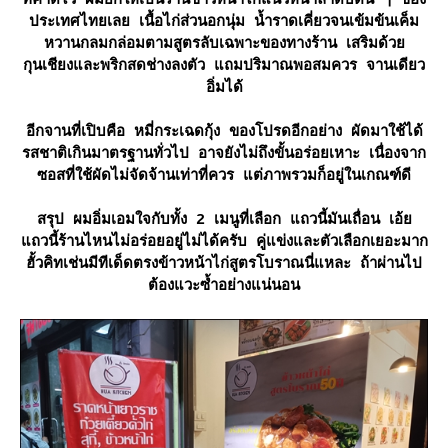
ที่คาดไว้ ผมยกให้เป็นร้านข้าวหน้าไก่แนวหน้าลำดับต้น ๆ ของ
ประเทศไทยเลย เนื้อไก่ส่วนอกนุ่ม น้ำราดเคี่ยวจนเข้มข้นเค็ม
หวานกลมกล่อมตามสูตรลับเฉพาะของทางร้าน เสริมด้ว
กุนเชียงและพริกสดช่างลงตัว แถมปริมาณพอสมควร จานเดียว
อิ่มได้
อีกจานที่เปิบคือ หมี่กระเฉดกุ้ง ของโปรดอีกอย่าง ผัดมาใช้ได้
รสชาติเกินมาตรฐานทั่วไป อาจยังไม่ถึงขั้นอร่อยเหาะ เนื่องจาก
ซอสที่ใช้ผัดไม่จัดจ้านเท่าที่ควร แต่ภาพรวมก็อยู่ในเกณฑ์ดี
สรุป ผมอิ่มเอมใจกับทั้ง 2 เมนูที่เลือก แถวนี้มันเถื่อน เอ้
ถวนี้ร้านไหนไม่อร่อยอยู่ไม่ได้ครับ คู่แข่งและตัวเลือกเยอะมาก
ฮั้วคิทเช่นมีทีเด็ดตรงข้าวหน้าไก่สูตรโบราณนี่แหละ ถ้าผ่านไป
ต้องแวะซ้ำอย่างแน่นอน