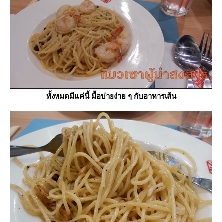
ทั้งหมดมีแค่นี้ มื้อบ่ายง่าย ๆ กับอาหารเส้น