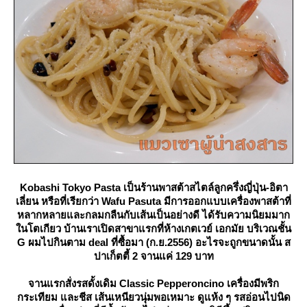
Kobashi Tokyo Pasta เป็นร้านพาสต้าสไตล์ลูกครึ่งญี่ปุ่น-อิตา
เลี่ยน หรือที่เรียกว่า Wafu Pasuta มีการออกแบบเครื่องพาสต้าที่
หลากหลายและกลมกลืนกับเส้นเป็นอย่างดี ได้รับความนิยมมาก
นโตเกียว บ้านเราเปิดสาขาแรกที่ห้างเกตเวย์ เอกมัย บริเวณชั้น
G ผมไปกินตาม deal ที่ซื้อมา (ก.ย.2556) อะไรจะถูกขนาดนั้น ส
ปาเก็ตตี้ 2 จานแค่ 129 บาท
จานแรกสั่งรสดั้งเดิม Classic Pepperoncino เครื่องมีพริก
กระเทียม และชีส เส้นเหนียวนุ่มพอเหมาะ ดูแห้ง ๆ รสอ่อนไปนิด