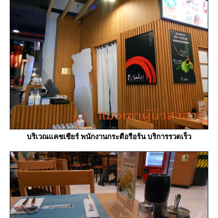
บริเวณแคชเชียร์ พนักงานกระตือรือร้น บริการรวดเร็ว