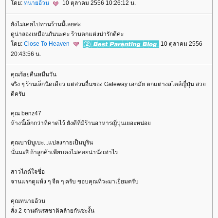
ดย:
ทนายอ้วน
10 ตุลาคม 2556 10:26:12 น.
ังไม่เคยไปทานร้านนี้เลยค่ะ
ดูน่าลองเหมือนกันนะคะ ร้านตกแต่งน่ารักดีค่ะ
ดย:
Close To Heaven
10 ตุลาคม 2556
20:43:56 น.
คุณร้อยคืนหมื่นวัน
จริง ๆ ร้านเล็กนิดเดียว แต่ส่วนอื่นของ Gateway เอกมัย ตกแต่างสไตล์ญี่ปุ่น สว
ดีครับ
คุณ benz47
ห้างนี้เล็กกว่าที่คาดไว้ ยังดีที่มีร้านอาหารญี่ปุ่นเยอะหน่อ
คุณบาบิบูเบะ...แปลงกายเป็นบูริน
นั่นนะสิ ถ้าลูกค้าเพียบคงไม่ค่อยน่านั่งเท่าไร
สาวไกด์ใจซื่อ
จานแรกดูแห้ง ๆ จืด ๆ ครับ ขอบคุณที่วะมาเยี่ยมครับ
คุณทนายอ้วน
สั่ง 2 จานดันรสชาติคล้ายกํนซะงั้น