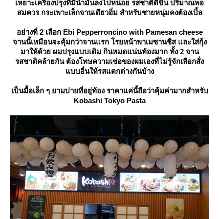
เหยาะเครื่องปรุงที่มีน้ำมันลงไปหน่อย รสชาติดีขึ้น ปริมาณพอ
สมควร กระเพาะเล็กจานเดียวอิ่ม สำหรับชายหนุ่มคงต้องเบิ้ล
อย่างที่ 2 เลือก Ebi Pepperroncino with Pamesan cheese
จานนี้เหมือนจะคุ้มกว่าจานแรก โรยหน้าพาเมซานชีส และใส่กุ้ง
มาให้ด้วย ผมปรุงแบบเดิม กินหมดแน่นท้องมาก ทั้ง 2 จาน
รสชาติคล้ายกัน ต้องโทษความเซ่อของผมเองที่ไม่รู้จักเลือกสั่ง
บบอื่นให้รสแตกต่างกันบ้าง
เป็นมื้อเล็ก ๆ ยามบ่ายที่อยู่ท้อง ราคาแค่นี้ถือว่าคุ้มค่ามากสำหรับ
Kobashi Tokyo Pasta