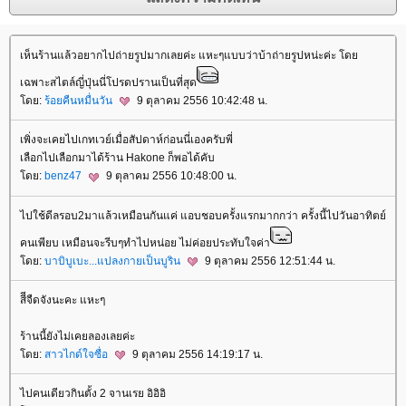
เห็นร้านแล้วอยากไปถ่ายรูปมากเลยค่ะ แหะๆแบบว่าบ้าถ่ายรูปหน่ะค่ะ โด
เฉพาะสไตล์ญี่ปุ่นนี่โปรดปรานเป็นที่สุด
ดย:
ร้อยคืนหมื่นวัน
9 ตุลาคม 2556 10:42:48 น.
เพิ่งจะเคยไปเกทเวย์เมื่อสัปดาห์ก่อนนี่เองครับพี่
เลือกไปเลือกมาได้ร้าน Hakone ก็พอได้คับ
ดย:
benz47
9 ตุลาคม 2556 10:48:00 น.
ไปใช้ดีลรอบ2มาแล้วเหมือนกันแค่ แอบชอบครั้งแรกมากกว่า ครั้งนี้ไปวันอาทิตย์
คนเพียบ เหมือนจะรีบๆทำไปหน่อย ไม่ค่อยประทับใจค่า
ดย:
บาบิบูเบะ...แปลงกายเป็นบูริน
9 ตุลาคม 2556 12:51:44 น.
สีีจืดจังนะคะ แหะๆ
ร้านนี้ยังไม่เคยลองเลยค่ะ
ดย:
สาวไกด์ใจซื่อ
9 ตุลาคม 2556 14:19:17 น.
ไปคนเดียวกินตั้ง 2 จานเรย อิอิอิ