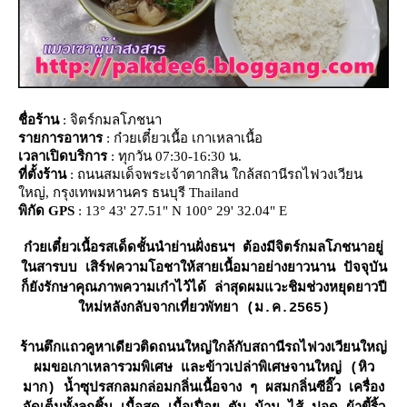
ชื่อร้าน
: จิตร์กมลโภชนา
รายการอาหาร
: ก๋วยเตี๋ยวเนื้อ เกาเหลาเนื้อ
เวลาเปิดบริการ
: ทุกวัน 07:30-16:30 น.
ที่ตั้งร้าน
: ถนนสมเด็จพระเจ้าตากสิน ใกล้สถานีรถไฟวงเวียน
หญ่, กรุงเทพมหานคร ธนบุรี Thailand
พิกัด GPS
: 13° 43' 27.51" N 100° 29' 32.04" E
ก๋วยเตี๋ยวเนื้อรสเด็ดชั้นนำย่านฝั่งธนฯ ต้องมีจิตร์กมลโภชนาอยู่
นสารบบ เสิร์ฟความโอชาให้สายเนื้อมาอย่างยาวนาน ปัจจุบัน
ก็ยังรักษาคุณภาพความเก๋าไว้ได้ ล่าสุดผมแวะชิมช่วงหยุดยาวปี
หม่หลังกลับจากเที่ยวพัทยา (ม.ค.2565)
ร้านตึกแถวคูหาเดียวติดถนนใหญ่ใกล้กับสถานีรถไฟวงเวียนใหญ่
ผมขอเกาเหลารวมพิเศษ และข้าวเปล่าพิเศษจานใหญ่ (หิว
มาก) น้ำซุปรสกลมกล่อมกลิ่นเนื้อจาง ๆ ผสมกลิ่นซีอิ๊ว เครื่อง