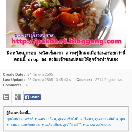
ผิดหวังหมูกรอบ หนังแข็งมาก ความรู้สึกผมเมื่อก่อนอร่อยกว่านี้
ตอนนี้ drop ลง สงสัยเจ้าของปล่อยให้ลูกจ้างทำกันเอง
Create Date :
24 มีนาคม 2565
Last Update :
25 มีนาคม 2565 13:45:43 น.
Counter :
2714 Pageviews.
Comments :
4
ผู้โหวตบล็อกนี้...
คุณโอน่าจอมซ่าส์
,
คุณทนายอ้วน
,
คุณมาช้ายังดีกว่าไม่มา
,
คุณสองแผ่นดิน
,
คุณ
สายหมอกและก้อนเมฆ
,
คุณเริงฤดีนะ
,
คุณ**mp5**
,
คุณnewyorknurse