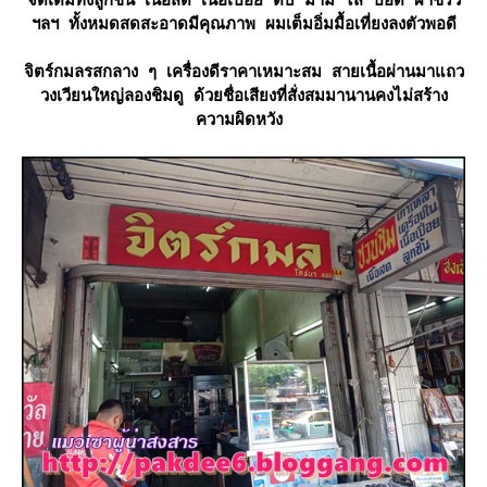
จัดเต็มทั้งลูกชิ้น เนื้อสด เนื้อเปื่อย ตับ ม้าม ไส้ ปอด ผ้าขี้ริ้ว
ฯลฯ ทั้งหมดสดสะอาดมีคุณภาพ ผมเต็มอิ่มมื้อเที่ยงลงตัวพอดี
จิตร์กมลรสกลาง ๆ เครื่องดีราคาเหมาะสม สายเนื้อผ่านมาแถว
วงเวียนใหญ่ลองชิมดู ด้วยชื่อเสียงที่สั่งสมมานานคงไม่สร้าง
ความผิดหวัง