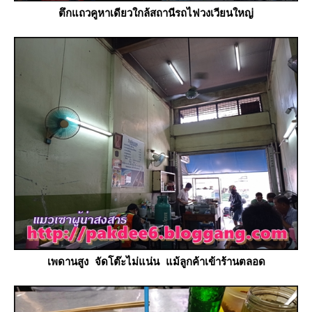
ตึกแถวคูหาเดียวใกล้สถานีรถไฟวงเวียนใหญ่
เพดานสูง จัดโต๊ะไม่แน่น แม้ลูกค้าเข้าร้านตลอด