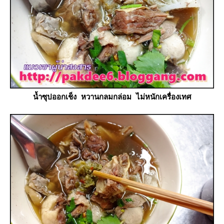
น้ำซุปออกเช็ง หวานกลมกล่อม ไม่หนักเครื่องเทศ