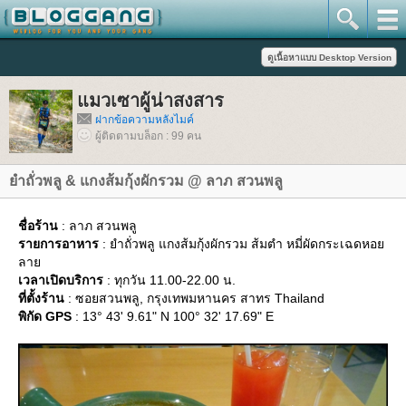
มวเซาผู้น่าสงสาร
ฝากข้อความหลังไมค์
ผู้ติดตามบล็อก : 99 คน
ำถั่วพลู & แกงส้มกุ้งผักรวม @ ลาภ สวนพลู
ชื่อร้าน
: ลาภ สวนพลู
รายการอาหาร
: ยำถั่วพลู แกงส้มกุ้งผักรวม ส้มตำ หมี่ผัดกระเฉดหอ
ลา
เวลาเปิดบริการ
: ทุกวัน 11.00-22.00 น.
ที่ตั้งร้าน
: ซอยสวนพลู, กรุงเทพมหานคร สาทร Thailand
พิกัด GPS
: 13° 43' 9.61" N 100° 32' 17.69" E