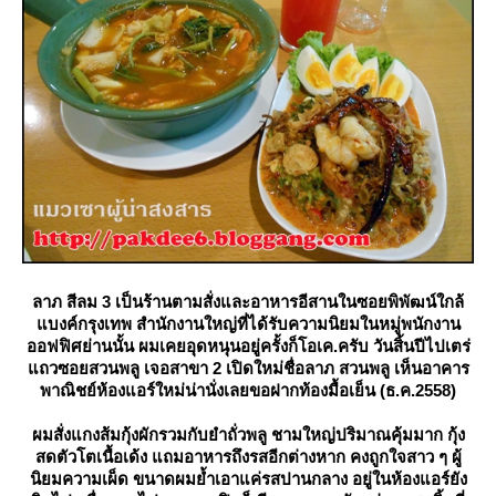
ลาภ สีลม 3 เป็นร้านตามสั่งและอาหารอีสานในซอยพิพัฒน์ใกล้
บงค์กรุงเทพ สำนักงานใหญ่ที่ได้รับความนิยมในหมู่พนักงาน
ออฟฟิศย่านนั้น ผมเคยอุดหนุนอยู่ครั้งก็โอเค.ครับ วันสิ้นปีไปเตร่
ถวซอยสวนพลู เจอสาขา 2 เปิดใหม่ชื่อลาภ สวนพลู เห็นอาคาร
พาณิชย์ห้องแอร์ใหม่น่านั่งเลยขอฝากท้องมื้อเย็น (ธ.ค.2558)
ผมสั่งแกงส้มกุ้งผักรวมกับยำถั่วพลู ชามใหญ่ปริมาณคุ้มมาก กุ้ง
สดตัวโตเนื้อเด้ง แถมอาหารถึงรสอีกต่างหาก คงถูกใจสาว ๆ ผู้
นิยมความเผ็ด ขนาดผมย้ำเอาแค่รสปานกลาง อยู่ในห้องแอร์ยัง