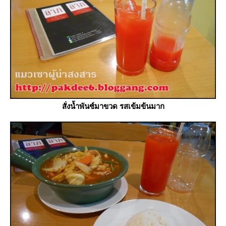
สั่งน้ำพันซ์มาขวด รสเข้มข้นมาก