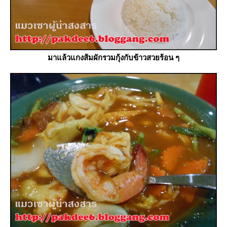
มาแล้วแกงส้มผักรวมกุ้งกับข้าวสวยร้อน ๆ