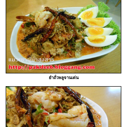
ำถั่วพลูจานเด่น