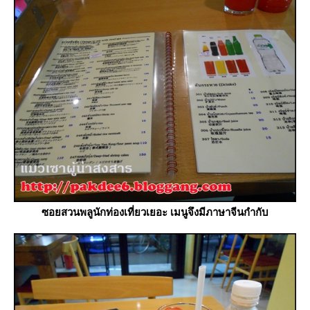
ซอยสวนพลูนักท่องเที่ยวเยอะ เมนูจึงมีภาษาจีนกำกับ