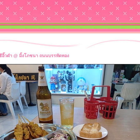
้มซีอิ๊วดำ @ มิ้งโภชนา ถนนบรรทัดทอง