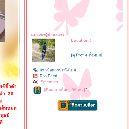
มวเซาผู้น่าสงสาร
Location :
[ดู Profile ทั้งหมด]
ฝากข้อความหลังไมค์
Rss Feed
Smember
ซีอิ๊วดำ
ผู้ติดตามบล็อก : 99 คน [
?
]
ุฬา 30
ง
เต็มหมด
นุษย์
ที