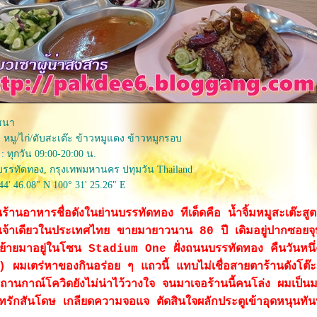
ภชนา
 หมู/ไก่/ตับสะเต๊ะ ข้าวหมูแดง ข้าวหมูกรอบ
: ทุกวัน 09:00-20:00 น.
รรทัดทอง, กรุงเทพมหานคร ปทุมวัน Thailand
44' 46.08" N 100° 31' 25.26" E
นร้านอาหารชื่อดังในย่านบรรทัดทอง ทีเด็ดคือ น้ำจิ้มหมูสะเต๊ะสูตร
เจ้าเดียวในประเทศไทย ขายมายาวนาน 80 ปี เดิมอยู่ปากซอยจ
้ย้ายมาอยู่ในโซน Stadium One ฝั่งถนนบรรทัดทอง คืนวันหนึ่
ผมเตร่หาของกินอร่อย ๆ แถวนี้ แทบไม่เชื่อสายตาร้านดังโต๊ะ
่สถานกาณ์โควิดยังไม่น่าไว้วางใจ จนมาเจอร้านนี้คนโล่ง ผมเป็นม
ทรักสันโดษ เกลียดความจอแจ ตัดสินใจผลักประตูเข้าอุดหนุนทัน