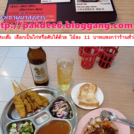
สะเต๊ะ เลือกเป็นไก่หรือตับได้ด้วย ไม้ละ 11 บาทแพงกว่าร้านทั่