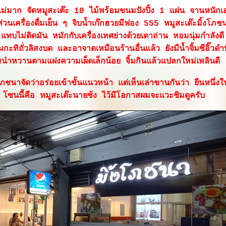
ีไม่มาก จัดหมูสะเต๊ะ 10 ไม้พร้อมขนมปังปิ้ง 1 แผ่น จานหนักเ
่วนเครื่องดื่มเย็น ๆ จิบน้ำเก๊กฮวยมีฟอง 555 หมูสะเต๊ะมิ้งโภชนา
ทบไม่ติดมัน หมักกับเครื่องเทศย่างด้วยเตาถ่าน หอมนุ่มกำลังดี 
มกะทิถั่วลิสงบด และอาจาดเหมือนร้านอื่นแล้ว ยังมีน้ำจิ้มซีอิ๊วดำ
มนำหวานตามแฝงความเผ็ดเล็กน้อย จิ้มกินแล้วแปลกใหม่เพลินดี
งโภชนาจัดว่าอร่อยเข้าขั้นแนวหน้า แต่เห็นเล่าขานกันว่า ยืนหนึ่ง
ซนนี้คือ หมูสะเต๊ะนายซ้ง ไว้มีโอกาสผมจะแวะชิมดูครับ