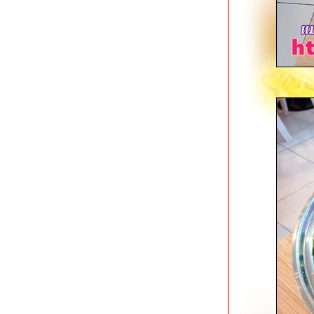
เนื้อแท้ สาขาบางอ้อ ร้านเนื้อสูตรเด็ด
ของบังโต Silly Fools
The Canton House เยาวราช ร้าน
ติ่มซำเก่าแก่กับรูปโฉมใหม่
ก๋วยเตี๋ยวเรือ Holyship ถนนพุทธมณฑล
สาย 1
เหอเฉินฟง เยาวราช ติ่มซำสไตล์ฮ่องกง
ข้าวแกงกะหรี่เนื้อรสเด็ด @ Curry Jung
พุทธมณฑลสาย 1
สเต็กสอาด (1970) สี่แยกบ้านแขก
ดั้งเดิมไม่มีสาขา
ปาท่องโก๋เสวย เทเวศน์ & ข้าวหมูแดงนา
กิ้ว เทเวศร์
ตั้งหวังเจ๊ง ก๋วยเตี๋ยวแคะ (นายอ้วนเจ้า
เก่า) เสาชิงช้า
บุฟเฟต์ติ่มซำ @ โฮคิทเช่น พระราม 3
เฮือนเฮา ลาดกระบัง ร้านอาหารไทยรส
จัด
ข้าวต้มเยาวราช อ่อนนุช ขวัญใจคน
นอนดึก