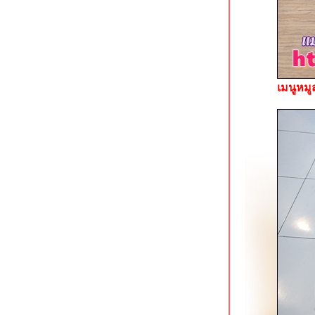
บางแค
ร้านกระเป๋าอาหารตามสั่ง ถนนช่าง
อากาศอุทิศ ดอนเมือง
สนธยาก๋วยเตี๋ยวเนื้อตุ๋น-หมูตุ๋น ดอนเมือง
ผัดหมี่ฮกเกี้ยน @ หมี่ภูเก็ต วัดสะพาน
ตลิ่งชัน
เมนูหมู
ข้าวมันไก่เบตง เพชรเกษม 20 ภาษีเจริญ
ก๋วยจั๊บน้ำข้นยืนพื้น (สี่แยกพรานนก)
สาขาบางหว้า
ติ่งไท้ฝู (ต้นตำรับ) รามคำแหง 14
Lucky Panda American Chinese Eats
อโศก
ก๋วยเตี๋ยวลูกชิ้นปลาเจ้าพระยา สาขาวง
เวียนใหญ่
ครัวเมืองเว้ ลาว-ญวน ลาดกระบัง
ก๋วยเตี๋ยวเนื้อคุณย่าสูตร 50 ปี ใกล้ MRT
บางไผ่
คำรัก บางหว้า ร้านอาหารและคาเฟ่สว
ริมน้ำ
ก๋วยเตี๋ยววัดดงมูลเหล็ก (ร้านเก่า) แยก
ไฟฉาย ถนนพรานนก