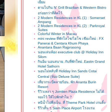
เยี่ยม
ตามไปกิน N' Grill Brazilian & Western Bistro
อร่อยกว่าที่คิดไว้
2 Modern Residences in KL (1) : Somerset
Ampang
2 Modern Residences in KL (2) : Parkroyal
Suites
Colorful Winter in Macau
mini review ที่พักโลโซ/ไฮโซ เชียงใหม่ : FX
Panerai & Centara Khum Phaya
Anantara Baan Rajprasong
นอนเล่นห้อง executive club @ Holiday Inn
Silom
กินอิ่ม นอนสบาย..กับที่พักใหม่..Eastin Grand
Hotel Sathorn
นอนไม่หลับที่ Holiday Inn Sands Cotai
Central (ห้อง Deluxe Suite)
เที่ยวกระบี่คลายร้อน..พัก Ananta Burin
Resort
รีวิวเหงา ๆ Jomtien Plaza Residence ไม่ได้
จองไว้ ให้ไปพักทำไม ?
หนีน้ำไปพึ่งเย็น..ที่ Theme Park Hotel เกนติ้ง
รีวิวสั้น ๆ Siam Place Airport โรงแรม