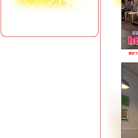
ข้าวมันไก่ เฮียซ่งหังเจี๋ย สาขาหน้า
รพ.พญาไท 3
เป็ดย่างตงเพ้ง สาขาโชคชัย 4
ครัวใส่ใจคาเฟ่ สาขา 4 มหาวิทยาลั
สยาม
เฮียเพ้ง หมูแดง หมูกรอบ เป็ดย่าง โชคชั
4
ข้าวต้มเตาถ่าน (ซัวเถา) พุทธมณฑลสา
สถาน
1
เจ๊เกียง โจ๊กกองปราบ โชคชัย 4
Meili Cafe คาเฟ่สไตล์จีนริมคลอง
ภาษีเจริญ
รสดีเด็ด ปิ่นเกล้า อีกหนึ่งก๋วยเตี๋ยวเนื้อใน
ตำนาน
คั่วชามเปล บางยี่ขัน ก๋วยเตี๋ยวคั่วไก่เจ้า
ดัง
ข้าวหมูแดง @ หมูทำอะไรก็อร่อ
บางยี่ขัน
Sambai Ramen ถนนพุทธมณฑลสาย 2
สว่างอรุณ ก๋วยเตี๋ยวเนื้อตุ๋น โชคชัย 4
เจ๊น้อง ขาหมูบุฟเฟต์ 69 บาท บางแวก 62