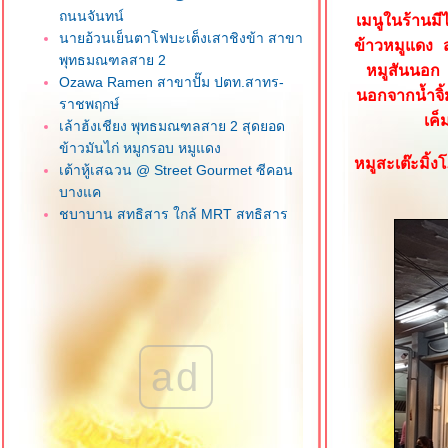
ถนนจันทน์
เมนูในร้านม
นายอ้วนเย็นตาโฟบะเต็งเสาชิงข้า สาขา
ข้าวหมูแดง ส
พุทธมณฑลสาย 2
หมูสันนอก แ
Ozawa Ramen สาขาปั๊ม ปตท.สาทร-
นอกจากน้ำจิ้
ราชพฤกษ์
เค็
เล้าฮ้งเชียง พุทธมณฑลสาย 2 สุดยอด
ข้าวมันไก่ หมูกรอบ หมูแดง
หมูสะเต๊ะมิ้
เต้าหู้เสฉวน @ Street Gourmet ซีคอน
บางแค
ชบาบาน สุทธิสาร ใกล้ MRT สุทธิสาร
น้องจูน ลูกชิ้นปลาเยาวราช ภาษีเจริญ
วุฒิกอ ครัวจีนแคะ ซอยเอกชัย 112 บาง
บอน
ข้าวพระรามลงสรงท่าดินแดง คลองสาน
ฮกหลงข้าวมันไก่ ซอยเจริญราษฎร์ 1
สาทร
ad
เฮียโก๋ข้าวมันไก่ อร่อยเว่อร์ บางแค
เจ๊เช็งโภชนา ถนนลาดหญ้า วงเวียน
หญ่
Kofuku สาขาเดอะมอลล์ บางแค