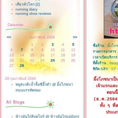
เที่ยวทั่วโลก [2]
running diary
running shoe reviews
<<
กุมภาพันธ์ 2565
>>
1
2
3
4
5
ชื่อร้าน
: มิ้งโ
6
7
8
9
10
11
12
รายการอาหาร
:
13
14
15
16
17
18
19
เวลาเปิดบริการ
20
21
22
23
24
25
26
ที่ตั้งร้าน
: ถนนบ
27
28
พิกัด GPS
: 13° 
28 กุมภาพันธ์ 2565
มิ้งโภชนาเป็
หมูสะเต๊ะน้ำจิ้มซีอิ๊วดำ @ มิ้งโภชนา
เจ้าแรกและ
ถนนบรรทัดทอง
ตอนนี
(ธ.ค.2564) 
ทั้ง ๆ ที
ประเภ
ข้าวมันไก่สิงคโปร์ @ ข้าวมันไก่แม่มังกร