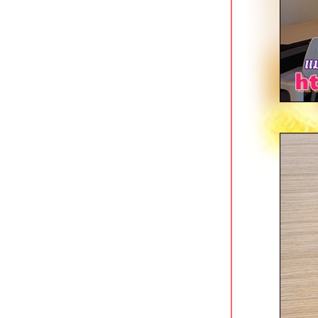
ภาษีเจริญ
Tokizen Farm & Cafe บางขุนนนท์
คาเฟ่ในสวนสว
มาลีเลิศรส บางขุนนนท์
เฝอลาว ปิ่นเกล้า ใกล้แยก 35 โบวล์
เตี๋ยวรวมโชค ก๋วยเตี๋ยวเนื้อรสเด็ด
ชคชัย 4
ราดหน้ายอดผักนายเหลา (ตลาดนาง
ลิ้นจี่) สาขาโชคชัย 4
ออริจินอลสเต็ก @ เนื้อแท้ สาขาซีคอน
บางแค
หมี่ยำเจริญ สาขาฟอร์จูนทาวน์ รัชดาฯ
ก๋วยเตี๋ยวเนื้อพรเจริญ รัชดาฯ ซอย 3
ราดหน้ากระทะร้อนฉินซี รัชดาฯ ซอย 3
ทีเด็ดก๋วยเตี๋ยวเรืออยุธยา คลองสาน
ครัวตามสั่ง ใต้สถานี BTS วงเวียนใหญ่
คลองสาน
ขาหมูต้มถั่วกระทะทอง เจริญนคร 21
คลองสาน
มาดามแซ่บ ผัดไทย & หอยทอด ดอนเมือง