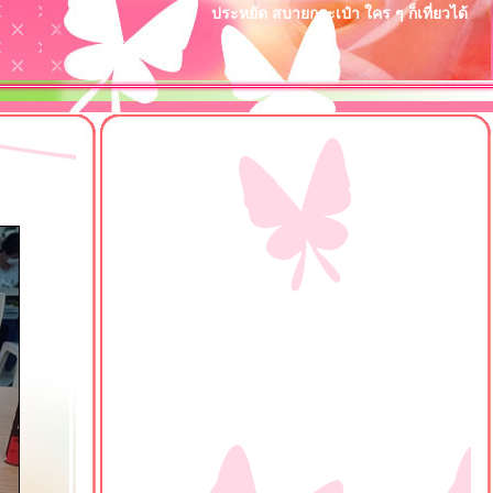
ประหยัด สบายกระเป๋า ใคร ๆ ก็เที่ยวได้