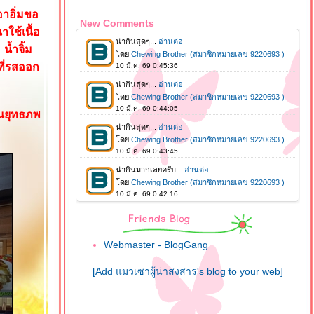
อาอิ่มขอ
New Comments
ใช้เนื้อ
น้ำจิ้ม
ที่รสออก
ในยุทธภพ
Webmaster - BlogGang
[Add แมวเซาผู้น่าสงสาร's blog to your web]