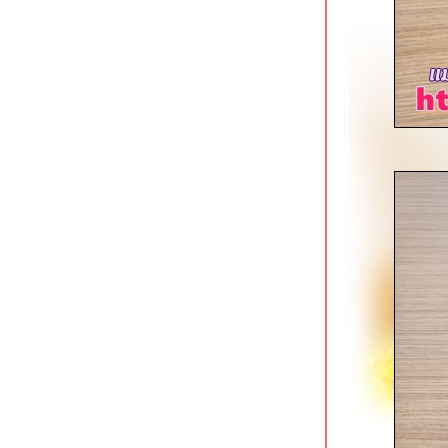
อ้วนเย็นตาโฟ เจ้าเก่าหาดใหญ่ โชคชั
4
ข้าวต้มสวนหลวง ปากซอยอ่อนนุช 16
ก๋วยเตี๋ยวตำลึงนายอ้วน บางขุนนนท์
ซ้งเย็นตาโฟ ก๋วยเตี๋ยวลูกชิ้นปลา พุทธ
มณฑลสาย 1
มารีน่า ข้าวต้มโชคชัย 4 สุดยอดข้าวต้ม
กุ๊ยฮาลาลในตำนาน
เตี๋ยวเนื้อนายหมีเชฟกระทะเหล็ก โชคชั
4 หน้ากองปราบ
นกเป็ดย่าง เสนานิคม & ยอดบะหมี่เกี๊ยว
บางพลัด
ฮั้วลูกชิ้นปลาบุฟเฟต์ สาขาถนนพุทธ
มณฑลสาย 1
ซ้งเป็ดพะโล้ สี่แยกวังหิน ลาดพร้าว
Kenzo Suisan สุขุมวิท 33 ร้านกินดื่ม
สไตล์ญี่ปุน
ก๋วยเตี๋ยวเนื้อนายโส่ย ถนนพระอาทิตย์
เอี้ยวฮินโภชนา อาหารจีนแคะ @
วุฒากาศ
ข้าวหมูแดงหมูกรอบ @ โจ๊กหมูทอง