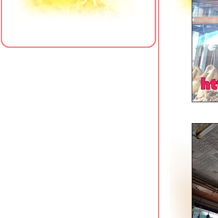
รพ.พญาไท 3
เป็ดย่างตงเพ้ง สาขาโชคชัย 4
ครัวใส่ใจคาเฟ่ สาขา 4 มหาวิทยาลั
สยาม
เฮียเพ้ง หมูแดง หมูกรอบ เป็ดย่าง โชคชั
4
ข้าวต้มเตาถ่าน (ซัวเถา) พุทธมณฑลสา
1
เจ๊เกียง โจ๊กกองปราบ โชคชัย 4
Meili Cafe คาเฟ่สไตล์จีนริมคลอง
ภาษีเจริญ
รสดีเด็ด ปิ่นเกล้า อีกหนึ่งก๋วยเตี๋ยวเนื้อใน
ตำนาน
คั่วชามเปล บางยี่ขัน ก๋วยเตี๋ยวคั่วไก่เจ้า
ดัง
ข้าวหมูแดง @ หมูทำอะไรก็อร่อ
บางยี่ขัน
Sambai Ramen ถนนพุทธมณฑลสาย 2
สว่างอรุณ ก๋วยเตี๋ยวเนื้อตุ๋น โชคชัย 4
เจ๊น้อง ขาหมูบุฟเฟต์ 69 บาท บางแวก 62
ภาษีเจริญ