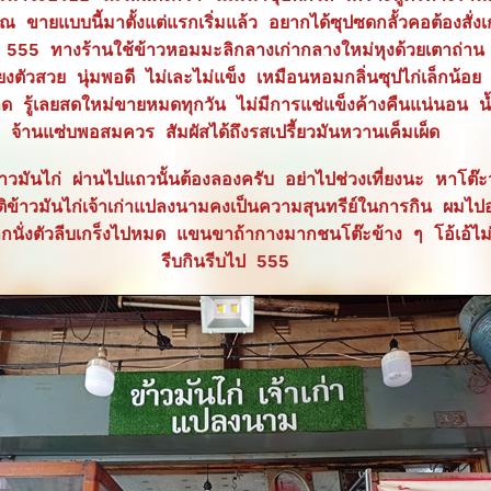
ขายแบบนี้มาตั้งแต่แรกเริ่มแล้ว อยากได้ซุปซดกลั้วคอต้องสั่ง
บ 555 ทางร้านใช้ข้าวหอมมะลิกลางเก่ากลางใหม่หุงด้วยเตาถ่า
ียงตัวสวย นุ่มพอดี ไม่เละไม่แข็ง เหมือนหอมกลิ่นซุปไก่เล็กน้อย ส
คาด รู้เลยสดใหม่ขายหมดทุกวัน ไม่มีการแช่แข็งค้างคืนแน่นอน น้ำ
จ้านแซ่บพอสมควร สัมผัสได้ถึงรสเปรี้ยวมันหวานเค็มเผ็ด
วมันไก่ ผ่านไปแถวนั้นต้องลองครับ อย่าไปช่วงเที่ยงนะ หาโต๊ะ
องติข้าวมันไก่เจ้าเก่าแปลงนามคงเป็นความสุนทรีย์ในการกิน ผมไป
มากนั่งตัวลีบเกร็งไปหมด แขนขาถ้ากางมากชนโต๊ะข้าง ๆ โอ้เอ้ไม่
รีบกินรีบไป 555