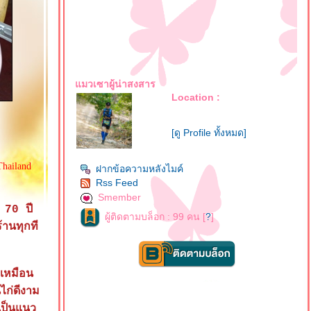
มวเซาผู้น่าสงสาร
Location :
[ดู Profile ทั้งหมด]
hailand
ฝากข้อความหลังไมค์
Rss Feed
Smember
า 70 ปี
ผู้ติดตามบล็อก : 99 คน [
?
]
้านทุกที
)
อเหมือน
ไก่ดีงาม
เป็นแนว