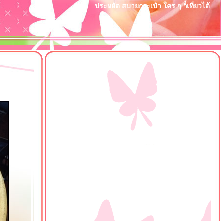
ประหยัด สบายกระเป๋า ใคร ๆ ก็เที่ยวได้