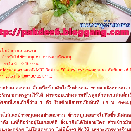
นไก่เจ้าเก่าแปลงนาม
 ข้าวมันไก่ ข้าวหมูแดง เกาเหลาเลือดหมู
: ทุกวัน 08:00-16:00 น.
ปลงนาม จากสถานี MRT วัดมังกร 50 เมตร, กรุงเทพมหานคร สัมพันธวงศ์ T
44' 28.54" N 100° 30' 35.84" E
เจ้าเก่าแปลงนาม อีกหนึ่งข้าวมันไก่ในตำนาน ขายมาเนิ่นนานกว่
ี่ยังรักษามาตรฐานไว้ได้ ผ่านซอยแปลงนามทีไรลูกค้าหนาแน่นเต็มร
อบนี้เจอเก้าอี้ว่าง 1 ตัว รีบเข้าเสียบรอเปิบทันที (ก.พ.2564
มันไก่และข้าวหมูแดงอย่างละจาน ข้าวหมูแดงอาจไม่ถึงขึ้นเลิศเล
าดัง แต่ก็ถือว่าอยู่ในเกณฑ์ดี สั่งมากินได้ไม่อายใคร ส่วนข้าวมัน
ไม่น่าจะอร่อย ไม่ใส่แตงกวา ไม่มีน้ำซุปฟักให้ เพราะสูตรทางร้าน