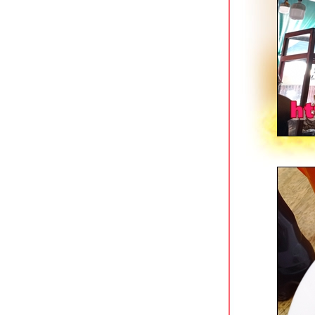
Tokizen Farm & Cafe บางขุนนนท์
คาเฟ่ในสวนสว
มาลีเลิศรส บางขุนนนท์
เฝอลาว ปิ่นเกล้า ใกล้แยก 35 โบวล์
เตี๋ยวรวมโชค ก๋วยเตี๋ยวเนื้อรสเด็ด
ชคชัย 4
ราดหน้ายอดผักนายเหลา (ตลาดนาง
ลิ้นจี่) สาขาโชคชัย 4
ออริจินอลสเต็ก @ เนื้อแท้ สาขาซีคอน
บางแค
หมี่ยำเจริญ สาขาฟอร์จูนทาวน์ รัชดาฯ
ก๋วยเตี๋ยวเนื้อพรเจริญ รัชดาฯ ซอย 3
ราดหน้ากระทะร้อนฉินซี รัชดาฯ ซอย 3
ทีเด็ดก๋วยเตี๋ยวเรืออยุธยา คลองสาน
ครัวตามสั่ง ใต้สถานี BTS วงเวียนใหญ่
คลองสาน
ขาหมูต้มถั่วกระทะทอง เจริญนคร 21
คลองสาน
มาดามแซ่บ ผัดไทย & หอยทอด ดอนเมือง
อ้วนเย็นตาโฟ เจ้าเก่าหาดใหญ่ โชคชั
4