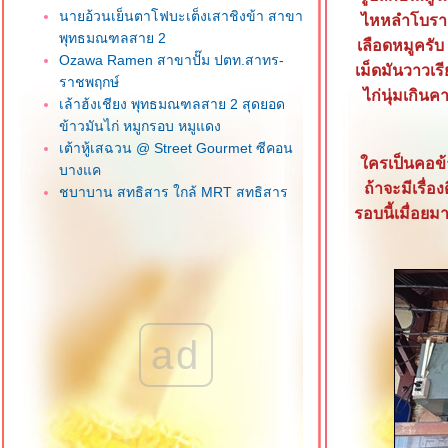
นายอ้วนเย็นตาโฟบะเต็งเสาชิงข้า สาขา
ไหหลำโบราณ 
พุทธมณฑลสาย 2
เลือดหมูครั
Ozawa Ramen สาขาปั๊ม ปตท.สาทร-
เม็ดมันวาวเร
ราชพฤกษ์
ไก่นุ่มเกิน
เล้าฮ้งเชียง พุทธมณฑลสาย 2 สุดยอด
ข้าวมันไก่ หมูกรอบ หมูแดง
เต้าหู้เสฉวน @ Street Gourmet ซีคอน
ครเป็นคอข้า
บางแค
ถ้าจะมีเรื่
ชบาบาน สุทธิสาร ใกล้ MRT สุทธิสาร
น้องจูน ลูกชิ้นปลาเยาวราช ภาษีเจริญ
รอบนี้เมื่อย
วุฒิกอ ครัวจีนแคะ ซอยเอกชัย 112 บาง
บอน
ข้าวพระรามลงสรงท่าดินแดง คลองสาน
ฮกหลงข้าวมันไก่ ซอยเจริญราษฎร์ 1
สาทร
ad
เฮียโก๋ข้าวมันไก่ อร่อยเว่อร์ บางแค
เจ๊เช็งโภชนา ถนนลาดหญ้า วงเวียน
หญ่
Kofuku สาขาเดอะมอลล์ บางแค
ข้าวมันไก่ เฮียซ่งหังเจี๋ย สาขาหน้า