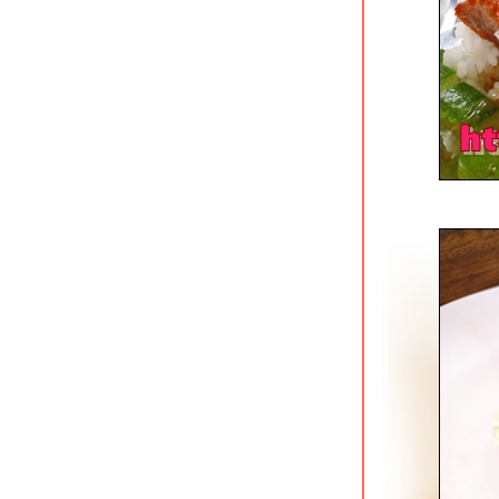
ร้านกระเป๋าอาหารตามสั่ง ถนนช่าง
อากาศอุทิศ ดอนเมือง
สนธยาก๋วยเตี๋ยวเนื้อตุ๋น-หมูตุ๋น ดอนเมือง
ผัดหมี่ฮกเกี้ยน @ หมี่ภูเก็ต วัดสะพาน
ตลิ่งชัน
ข้าวมันไก่เบตง เพชรเกษม 20 ภาษีเจริญ
ก๋วยจั๊บน้ำข้นยืนพื้น (สี่แยกพรานนก)
สาขาบางหว้า
ติ่งไท้ฝู (ต้นตำรับ) รามคำแหง 14
Lucky Panda American Chinese Eats
อโศก
ก๋วยเตี๋ยวลูกชิ้นปลาเจ้าพระยา สาขาวง
เวียนใหญ่
ครัวเมืองเว้ ลาว-ญวน ลาดกระบัง
ก๋วยเตี๋ยวเนื้อคุณย่าสูตร 50 ปี ใกล้ MRT
บางไผ่
คำรัก บางหว้า ร้านอาหารและคาเฟ่สว
ริมน้ำ
ก๋วยเตี๋ยววัดดงมูลเหล็ก (ร้านเก่า) แยก
ไฟฉาย ถนนพรานนก
เนื้อแท้ สาขาบางอ้อ ร้านเนื้อสูตรเด็ด