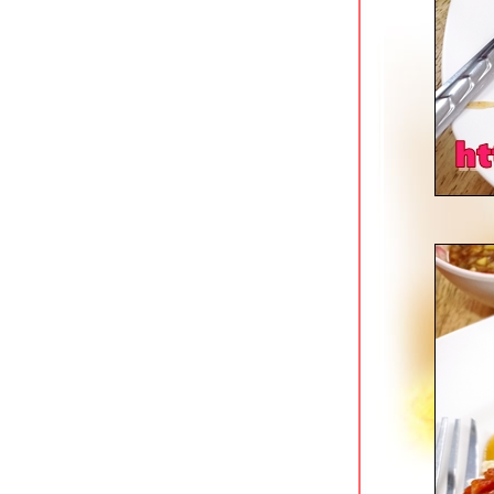
ข้าวต้มสวนหลวง ปากซอยอ่อนนุช 16
ก๋วยเตี๋ยวตำลึงนายอ้วน บางขุนนนท์
ซ้งเย็นตาโฟ ก๋วยเตี๋ยวลูกชิ้นปลา พุทธ
มณฑลสาย 1
มารีน่า ข้าวต้มโชคชัย 4 สุดยอดข้าวต้ม
กุ๊ยฮาลาลในตำนาน
เตี๋ยวเนื้อนายหมีเชฟกระทะเหล็ก โชคชั
4 หน้ากองปราบ
นกเป็ดย่าง เสนานิคม & ยอดบะหมี่เกี๊ยว
บางพลัด
ฮั้วลูกชิ้นปลาบุฟเฟต์ สาขาถนนพุทธ
มณฑลสาย 1
ซ้งเป็ดพะโล้ สี่แยกวังหิน ลาดพร้าว
Kenzo Suisan สุขุมวิท 33 ร้านกินดื่ม
สไตล์ญี่ปุน
ก๋วยเตี๋ยวเนื้อนายโส่ย ถนนพระอาทิตย์
เอี้ยวฮินโภชนา อาหารจีนแคะ @
วุฒากาศ
ข้าวหมูแดงหมูกรอบ @ โจ๊กหมูทอง
บางแค