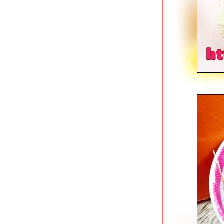
ของบังโต Silly Fools
The Canton House เยาวราช ร้าน
ติ่มซำเก่าแก่กับรูปโฉมใหม่
ก๋วยเตี๋ยวเรือ Holyship ถนนพุทธมณฑล
สาย 1
เหอเฉินฟง เยาวราช ติ่มซำสไตล์ฮ่องกง
ข้าวแกงกะหรี่เนื้อรสเด็ด @ Curry Jung
พุทธมณฑลสาย 1
สเต็กสอาด (1970) สี่แยกบ้านแขก
ดั้งเดิมไม่มีสาขา
ปาท่องโก๋เสวย เทเวศน์ & ข้าวหมูแดงนา
กิ้ว เทเวศร์
ตั้งหวังเจ๊ง ก๋วยเตี๋ยวแคะ (นายอ้วนเจ้า
เก่า) เสาชิงช้า
บุฟเฟต์ติ่มซำ @ โฮคิทเช่น พระราม 3
เฮือนเฮา ลาดกระบัง ร้านอาหารไทยรส
จัด
ข้าวต้มเยาวราช อ่อนนุช ขวัญใจคน
นอนดึก
ข้าวปั้นพลัส ปั๊ม ปตท.ลาดกระบัง 30