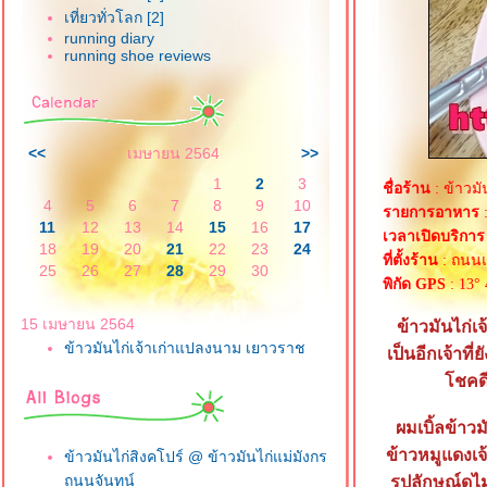
เที่ยวทั่วโลก [2]
running diary
running shoe reviews
<<
เมษายน 2564
>>
1
2
3
ชื่อร้าน
: ข้าวมั
4
5
6
7
8
9
10
รายการอาหาร
:
11
12
13
14
15
16
17
เวลาเปิดบริการ
18
19
20
21
22
23
24
ที่ตั้งร้าน
: ถนนแ
25
26
27
28
29
30
พิกัด GPS
: 13° 
15 เมษายน 2564
ข้าวมันไก่
ข้าวมันไก่เจ้าเก่าแปลงนาม เยาวราช
เป็นอีกเจ้าท
ชคดีร
ผมเบิ้ลข้าว
ข้าวหมูแดงเจ้
ข้าวมันไก่สิงคโปร์ @ ข้าวมันไก่แม่มังกร
ถนนจันทน์
รูปลักษณ์ดู