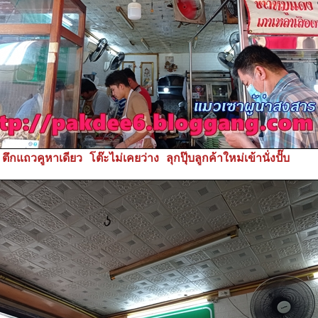
ตึกแถวคูหาเดียว โต๊ะไม่เคยว่าง ลุกปุ๊บลูกค้าใหม่เข้านั่งปั๊บ