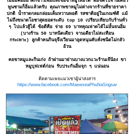
ไม่อิ่มค่อยมาตักข้าวเพิ่มและขอขาหมูใหม่ได้ ผมซัดไปจานเดียว
พูนชามก็อิ่มแล้วครับ คุณภาพขาหมูไม่ต่างจากร้านที่ขายราคา
ปกติ น้ำราดกลมกล่อมเค็มหวานพอดี รสชาติอยู่ในเกณฑ์ดี แม้
ไม่ถึงขนาดโอชาสุดยอดระดับ top 10 เปรียบเทียบกับร้านทั่ว
ๆ ไปแล้วสู้ได้ ข้อดีคือ จ่าย 69 บาทคุณฟาดได้ไม่อั้นจนอิ่ม
(บางร้าน 50 บาทนิดเดียว จานเดียวไม่สะเทือน
กระเพาะ) ลูกค้าคนกินจุจึงเวียนมาอุดหนุนคับคั่งชนิดไม่กลัว
อ้วน
คอขาหมูและกินเก่ง ถ้าผ่านมาย่านบางแวกแวะร้านเจ๊น้อง ขา
หมูบุฟเฟต์ก่อน รับประกันอิ่มจุก ๆ แน่นอน
ติดตามเพจแมวเซาผู้น่าสงสาร
https://www.facebook.com/MaewseaPhuNaSngsar