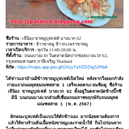
ชื่อร้าน
: เจ๊น้อง ขาหมูบุฟเฟต์ บางแวก 62
รายการอาหาร
: ข้าวขาหมู ข้าวกะเพราขาหมู
เวลาเปิดบริการ
: ทุกวัน 11:00-20:00 น.
ที่ตั้งร้าน
: ถนนบางแวก ในตลาดนัดปากซอยบางแวก 62,
กรุงเทพมหานคร ภาษีเจริญ Thailand
https://maps.app.goo.gl/GXyyYyHZGDigS2HbA
พิกัด
:
ได้ข่าวแถวบ้านมีข้าวขาหมูบุฟเฟต์เปิดใหม่ หลังจากวิ่งออกกำลัง
กายแถวถนนพุทธมณฑลสาย 1 เสร็จเลยตระเวณชิมดู ชื่อร้าน
เจ๊น้อง ขาหมูบุฟเฟต์ บางแวก 62 ตั้งอยู่ในตลาดนัดข้างบิ๊กซี
มินิ บนถนนบางแวกส่วนที่เชื่อมถนนราชพฤกษ์กับถนนพุทธ
มณฑลสาย 1 (พ.ค.2567)
ลักษณะบุฟเฟต์เป็นแบบให้ตักข้าวเอง มากน้อยตามต้องการ
ล้วให้ทางร้านหั่นเนื้อหนังขาหมูและราดน้ำให้ กินไปก่อนหาก