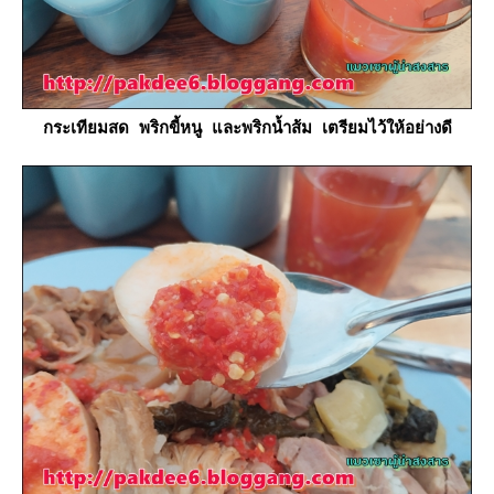
กระเทียมสด พริกขี้หนู และพริกน้ำส้ม เตรียมไว้ให้อย่างดี