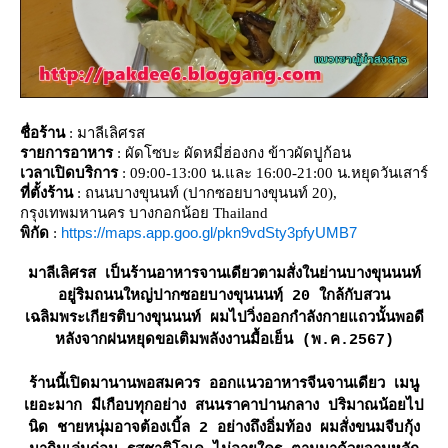
ชื่อร้าน
: มาลีเลิศรส
รายการอาหาร
: ผัดโซบะ ผัดหมี่ฮ่องกง ข้าวผัดปูก้อน
เวลาเปิดบริการ
: 09:00-13:00 น.และ 16:00-21:00 น.หยุดวันเสาร์
ที่ตั้งร้าน
: ถนนบางขุนนท์ (ปากซอยบางขุนนท์ 20),
กรุงเทพมหานคร บางกอกน้อย Thailand
https://maps.app.goo.gl/pkn9vdSty3pfyUMB7
พิกัด
:
มาลีเลิศรส เป็นร้านอาหารจานเดียวตามสั่งในย่านบางขุนนนท์
อยู่ริมถนนใหญ่ปากซอยบางขุนนนทฺ์ 20 ใกล้กับสวน
เฉลิมพระเกียรติบางขุนนนท์ ผมไปวิ่งออกกำลังกายแถวนั้นพอดี
หลังจากฝนหยุดขอเติมพลังงานมื้อเย็น (พ.ค.2567)
ร้านนี้เปิดมานานพอสมควร ออกแนวอาหารจีนจานเดียว เมนู
เยอะมาก มีเกือบทุกอย่าง สนนราคาปานกลาง ปริมาณน้อยไป
นิด ชายหนุ่มอาจต้องเบิ้ล 2 อย่างถึงอิ่มท้อง ผมสั่งขนมจีบกุ้ง