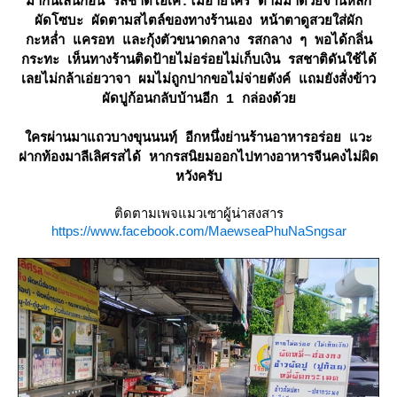
มากินเล่นก่อน รสชาติโอเค.ไม่อายใคร ตามมาด้วยจานหลัก
ผัดโซบะ ผัดตามสไตล์ของทางร้านเอง หน้าตาดูสวยใส่ผัก
กะหล่ำ แครอท และกุ้งตัวขนาดกลาง รสกลาง ๆ พอได้กลิ่น
กระทะ เห็นทางร้านติดป้ายไม่อร่อยไม่เก็บเงิน รสชาติดันใช้ได้
เลยไม่กล้าเอ่ยวาจา ผมไม่ถูกปากขอไม่จ่ายตังค์ แถมยังสั่งข้าว
ผัดปูก้อนกลับบ้านอีก 1 กล่องด้ว
ครผ่านมาแถวบางขุนนนท์ฺ อีกหนึ่งย่านร้านอาหารอร่อย แวะ
ฝากท้องมาลีเลิศรสได้ หากรสนิยมออกไปทางอาหารจีนคงไม่ผิด
หวังครับ
ติดตามเพจแมวเซาผู้น่าสงสาร
https://www.facebook.com/MaewseaPhuNaSngsar