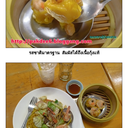
รสชาติมาตรฐาน สัมผัสได้ถึงเนื้อกุ้งแท้