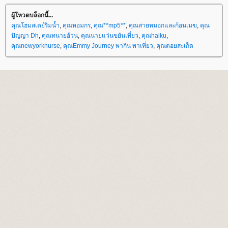
ผู้โหวตบล็อกนี้...
คุณโฮมสเตย์ริมน้ำ
,
คุณหอมกร
,
คุณ**mp5**
,
คุณสายหมอกและก้อนเมฆ
,
คุณ
ปัญญา Dh
,
คุณทนายอ้วน
,
คุณนายแว่นขยันเที่ยว
,
คุณhaiku
,
คุณnewyorknurse
,
คุณEmmy Journey พากิน พาเที่ยว
,
คุณดอยสะเก็ด