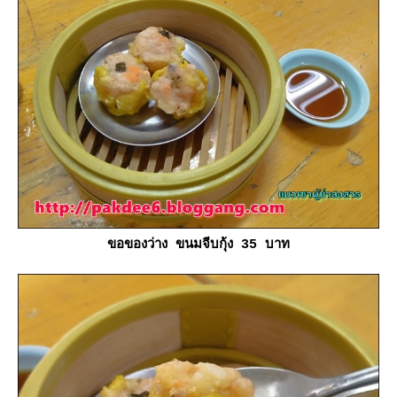
ขอของว่าง ขนมจีบกุ้ง 35 บาท