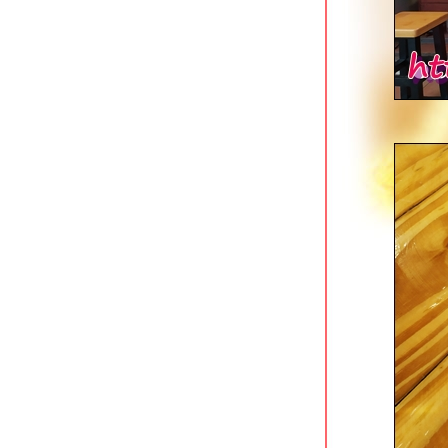
ภาษีเจริญ
Tokizen Farm & Cafe บางขุนนนท์
คาเฟ่ในสวนสว
มาลีเลิศรส บางขุนนนท์
เฝอลาว ปิ่นเกล้า ใกล้แยก 35 โบวล์
เตี๋ยวรวมโชค ก๋วยเตี๋ยวเนื้อรสเด็ด
ชคชัย 4
ราดหน้ายอดผักนายเหลา (ตลาดนาง
ลิ้นจี่) สาขาโชคชัย 4
ออริจินอลสเต็ก @ เนื้อแท้ สาขาซีคอน
บางแค
หมี่ยำเจริญ สาขาฟอร์จูนทาวน์ รัชดาฯ
ก๋วยเตี๋ยวเนื้อพรเจริญ รัชดาฯ ซอย 3
ราดหน้ากระทะร้อนฉินซี รัชดาฯ ซอย 3
ทีเด็ดก๋วยเตี๋ยวเรืออยุธยา คลองสาน
ครัวตามสั่ง ใต้สถานี BTS วงเวียนใหญ่
คลองสาน
ขาหมูต้มถั่วกระทะทอง เจริญนคร 21
คลองสาน
มาดามแซ่บ ผัดไทย & หอยทอด ดอนเมือง