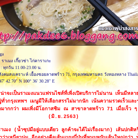
ga
 ราเมง เกี๊ยวซ่า ไก่คาราเกะ
: ทุกวัน 11.00-23.00 น.
ังคมสงเคราะห์ เยื้องซอยลาดพร้าว 71, กรุงเทพมหานคร วังทองหลาง Thail
47' 42.70" N 100° 36' 30.28" E
่าจะเป็นราเมงแนวแฟรนไชส์ที่เพิ่งเปิดบริการไม่นาน เห็นมีหล
่ทั่วกรุงเทพฯ เมนูมีให้เลือกสรรไม่มากนัก เน้นความรวดเร็วแล
ดมากกว่า ผมเพิ่งมีโอกาสชิม ณ สาขาลาดพร้าว 71 เมื่อเร็ว ๆ 
(มิ.ย.2563)
ราเมง (น้ำซุปมีอยู่แบบเดียว ลูกค้าจะได้ไม่เรื่องมาก) เส้นปกติห
าว่าเหนียวนุ่ม อีกอย่างคือเส้นแบบญี่ปุ่นที่หนุบหนับเส้นใหญ่กว่า 