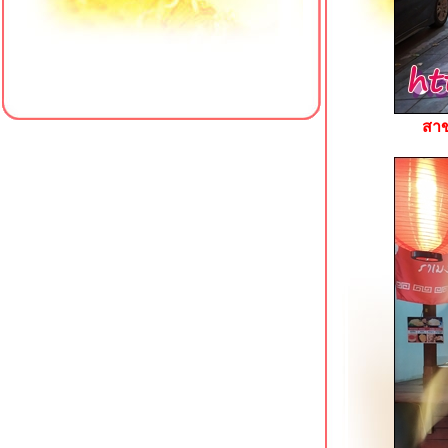
ข้าวมันไก่ เฮียซ่งหังเจี๋ย สาขาหน้า
รพ.พญาไท 3
เป็ดย่างตงเพ้ง สาขาโชคชัย 4
ครัวใส่ใจคาเฟ่ สาขา 4 มหาวิทยาลั
สยาม
เฮียเพ้ง หมูแดง หมูกรอบ เป็ดย่าง โชคชั
สาข
4
ข้าวต้มเตาถ่าน (ซัวเถา) พุทธมณฑลสา
1
เจ๊เกียง โจ๊กกองปราบ โชคชัย 4
Meili Cafe คาเฟ่สไตล์จีนริมคลอง
ภาษีเจริญ
รสดีเด็ด ปิ่นเกล้า อีกหนึ่งก๋วยเตี๋ยวเนื้อใน
ตำนาน
คั่วชามเปล บางยี่ขัน ก๋วยเตี๋ยวคั่วไก่เจ้า
ดัง
ข้าวหมูแดง @ หมูทำอะไรก็อร่อ
บางยี่ขัน
Sambai Ramen ถนนพุทธมณฑลสาย 2
สว่างอรุณ ก๋วยเตี๋ยวเนื้อตุ๋น โชคชัย 4
เจ๊น้อง ขาหมูบุฟเฟต์ 69 บาท บางแวก 62