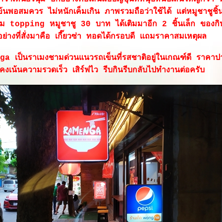
ข้นพอสมควร ไม่หนักเค็มเกิน ภาพรวมถือว่าใช้ได้ แต่หมูชาชูชิ้
่ม topping หมูชาชู 30 บาท ได้เติมมาอีก 2 ชิ้นเล็ก ของกิน
อย่างที่สั่งมาคือ เกี๊ยวซ่า ทอดได้กรอบดี แถมราคาสมเหตุผล
ga เป็นราเมงชามด่วนแนวรถเข็นที่รสชาติอยู่ในเกณฑ์ดี ราคา
คงเน้นความรวดเร็ว เสิร์ฟไว รีบกินรีบกลับไปทำงานต่อครับ