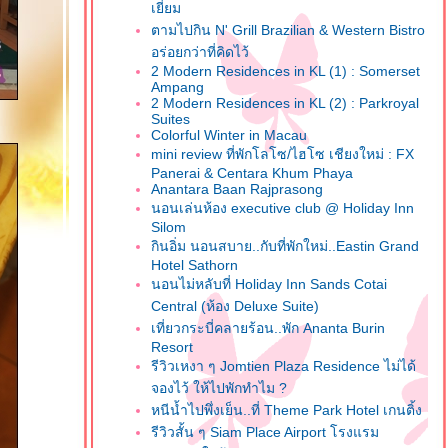
เยี่ยม
ตามไปกิน N' Grill Brazilian & Western Bistro
อร่อยกว่าที่คิดไว้
2 Modern Residences in KL (1) : Somerset
Ampang
2 Modern Residences in KL (2) : Parkroyal
Suites
Colorful Winter in Macau
mini review ที่พักโลโซ/ไฮโซ เชียงใหม่ : FX
Panerai & Centara Khum Phaya
Anantara Baan Rajprasong
นอนเล่นห้อง executive club @ Holiday Inn
Silom
กินอิ่ม นอนสบาย..กับที่พักใหม่..Eastin Grand
Hotel Sathorn
นอนไม่หลับที่ Holiday Inn Sands Cotai
Central (ห้อง Deluxe Suite)
เที่ยวกระบี่คลายร้อน..พัก Ananta Burin
Resort
รีวิวเหงา ๆ Jomtien Plaza Residence ไม่ได้
จองไว้ ให้ไปพักทำไม ?
หนีน้ำไปพึ่งเย็น..ที่ Theme Park Hotel เกนติ้ง
รีวิวสั้น ๆ Siam Place Airport โรงแรม