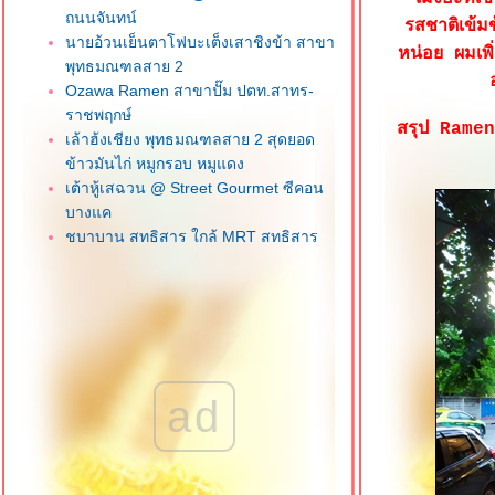
ถนนจันทน์
รสชาติเข้ม
นายอ้วนเย็นตาโฟบะเต็งเสาชิงข้า สาขา
หน่อย ผมเพิ
พุทธมณฑลสาย 2
Ozawa Ramen สาขาปั๊ม ปตท.สาทร-
ราชพฤกษ์
สรุป Ramen
เล้าฮ้งเชียง พุทธมณฑลสาย 2 สุดยอด
ข้าวมันไก่ หมูกรอบ หมูแดง
เต้าหู้เสฉวน @ Street Gourmet ซีคอน
บางแค
ชบาบาน สุทธิสาร ใกล้ MRT สุทธิสาร
น้องจูน ลูกชิ้นปลาเยาวราช ภาษีเจริญ
วุฒิกอ ครัวจีนแคะ ซอยเอกชัย 112 บาง
บอน
ข้าวพระรามลงสรงท่าดินแดง คลองสาน
ฮกหลงข้าวมันไก่ ซอยเจริญราษฎร์ 1
สาทร
ad
เฮียโก๋ข้าวมันไก่ อร่อยเว่อร์ บางแค
เจ๊เช็งโภชนา ถนนลาดหญ้า วงเวียน
หญ่
Kofuku สาขาเดอะมอลล์ บางแค