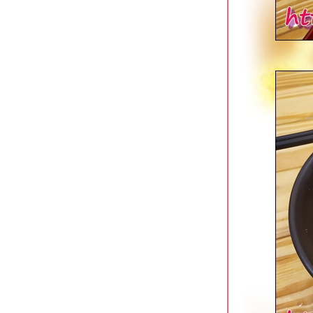
เนื้อแท้ สาขาบางอ้อ ร้านเนื้อสูตรเด็ด
ของบังโต Silly Fools
The Canton House เยาวราช ร้าน
ติ่มซำเก่าแก่กับรูปโฉมใหม่
ก๋วยเตี๋ยวเรือ Holyship ถนนพุทธมณฑล
สาย 1
เหอเฉินฟง เยาวราช ติ่มซำสไตล์ฮ่องกง
ข้าวแกงกะหรี่เนื้อรสเด็ด @ Curry Jung
พุทธมณฑลสาย 1
สเต็กสอาด (1970) สี่แยกบ้านแขก
ดั้งเดิมไม่มีสาขา
ปาท่องโก๋เสวย เทเวศน์ & ข้าวหมูแดงนา
กิ้ว เทเวศร์
ตั้งหวังเจ๊ง ก๋วยเตี๋ยวแคะ (นายอ้วนเจ้า
เก่า) เสาชิงช้า
บุฟเฟต์ติ่มซำ @ โฮคิทเช่น พระราม 3
เฮือนเฮา ลาดกระบัง ร้านอาหารไทยรส
จัด
ข้าวต้มเยาวราช อ่อนนุช ขวัญใจคน
นอนดึก