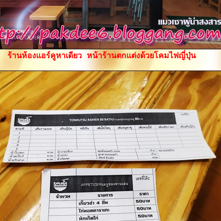
ร้านห้องแอร์คูหาเดียว หน้าร้านตกแต่งด้วยโคมไฟญี่ปุ่น