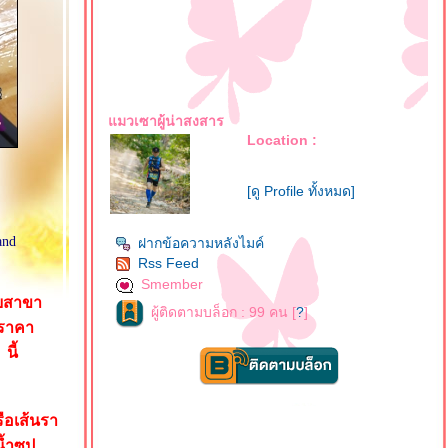
มวเซาผู้น่าสงสาร
Location :
[ดู Profile ทั้งหมด]
and
ฝากข้อความหลังไมค์
Rss Feed
Smember
ายสาขา
ผู้ติดตามบล็อก : 99 คน [
?
]
ะราคา
นี้
รือเส้นรา
น้ำซุป