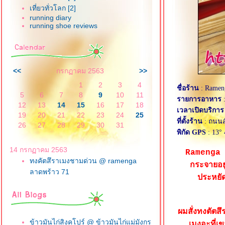
เที่ยวทั่วโลก [2]
running diary
running shoe reviews
<<
กรกฏาคม 2563
>>
1
2
3
4
ชื่อร้าน
: Ramen
5
6
7
8
9
10
11
รายการอาหาร
:
12
13
14
15
16
17
18
เวลาเปิดบริการ
19
20
21
22
23
24
25
ที่ตั้งร้าน
: ถนนส
26
27
28
29
30
31
พิกัด GPS
: 13° 
14 กรกฏาคม 2563
Ramenga น
ทงคัตสึราเมงชามด่วน @ ramenga
กระจายอยู
ลาดพร้าว 71
ประหยั
ผมสั่งทงตัตสึ
ข้าวมันไก่สิงคโปร์ @ ข้าวมันไก่แม่มังกร
เมงอะที่เข