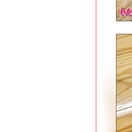
บางแค
ร้านกระเป๋าอาหารตามสั่ง ถนนช่าง
อากาศอุทิศ ดอนเมือง
สนธยาก๋วยเตี๋ยวเนื้อตุ๋น-หมูตุ๋น ดอนเมือง
ผัดหมี่ฮกเกี้ยน @ หมี่ภูเก็ต วัดสะพาน
ตลิ่งชัน
ข้าวมันไก่เบตง เพชรเกษม 20 ภาษีเจริญ
ก๋วยจั๊บน้ำข้นยืนพื้น (สี่แยกพรานนก)
สาขาบางหว้า
ติ่งไท้ฝู (ต้นตำรับ) รามคำแหง 14
Lucky Panda American Chinese Eats
อโศก
ก๋วยเตี๋ยวลูกชิ้นปลาเจ้าพระยา สาขาวง
เวียนใหญ่
ครัวเมืองเว้ ลาว-ญวน ลาดกระบัง
ก๋วยเตี๋ยวเนื้อคุณย่าสูตร 50 ปี ใกล้ MRT
บางไผ่
คำรัก บางหว้า ร้านอาหารและคาเฟ่สว
ริมน้ำ
ก๋วยเตี๋ยววัดดงมูลเหล็ก (ร้านเก่า) แยก
ไฟฉาย ถนนพรานนก