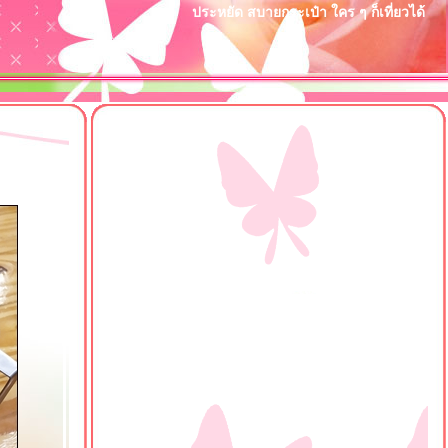
ประหยัด สบายกระเป๋า ใคร ๆ ก็เที่ยวได้