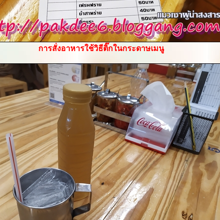
การสั่งอาหารใช้วิธีติ๊กในกระดาษเมนู