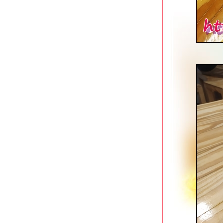
อ้วนเย็นตาโฟ เจ้าเก่าหาดใหญ่ โชคชั
4
ข้าวต้มสวนหลวง ปากซอยอ่อนนุช 16
ก๋วยเตี๋ยวตำลึงนายอ้วน บางขุนนนท์
ซ้งเย็นตาโฟ ก๋วยเตี๋ยวลูกชิ้นปลา พุทธ
มณฑลสาย 1
มารีน่า ข้าวต้มโชคชัย 4 สุดยอดข้าวต้ม
กุ๊ยฮาลาลในตำนาน
เตี๋ยวเนื้อนายหมีเชฟกระทะเหล็ก โชคชั
4 หน้ากองปราบ
นกเป็ดย่าง เสนานิคม & ยอดบะหมี่เกี๊ยว
บางพลัด
ฮั้วลูกชิ้นปลาบุฟเฟต์ สาขาถนนพุทธ
มณฑลสาย 1
ซ้งเป็ดพะโล้ สี่แยกวังหิน ลาดพร้าว
Kenzo Suisan สุขุมวิท 33 ร้านกินดื่ม
สไตล์ญี่ปุน
ก๋วยเตี๋ยวเนื้อนายโส่ย ถนนพระอาทิตย์
เอี้ยวฮินโภชนา อาหารจีนแคะ @
วุฒากาศ
ข้าวหมูแดงหมูกรอบ @ โจ๊กหมูทอง