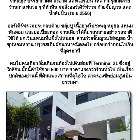
vintage บรรยากาศดี สะอาด และแอร์เย็น ให้ความรู้สึกคล้า
ร้านกาแฟสวย ๆ ที่หัวหิน ผมสั่งออร์เดิร์ฟรวม ก๋วยจั๊บญวน และ
น้ำส้มปั่น (เม.ย.2556)
ออร์เดิร์ฟรวมประกอบด้วย ขลุ่ยปู เนื้อย่างใบชะพลู หมูยอ แหนม
พันหอม และปอเปี๊ยะทอด จานเดียวได้ลิ้มรสหลายอย่าง รสชาติ
ช้ได้ ยกเว้นแหนมที่แข็งไปหน่อย ส่วนก๋วยจั๊บญวนใส่หมูยอ น้ำ
ซุปหอมหวาน ปรุงรสเติมผักนานาชนิดลงไป อร่อยกว่าตอนไปกิน
ที่อุดรธานี
ผมไปคนเดียว อิ่มเกินจนต้องไปเดินย่อยที่ Terminal 21 ซึ่งอยู่
กล้กัน มื้อนี้ค่าใช้จ่าย 500 บาท ราคาแรงกว่าร้านทั่วไป เป็นเรื่อง
ปกติของย่านนี้ ที่ดินแพง สถานที่ดูไฮโซ ค่าครองชีพย่อมสูงเป็น
ธรรมดา