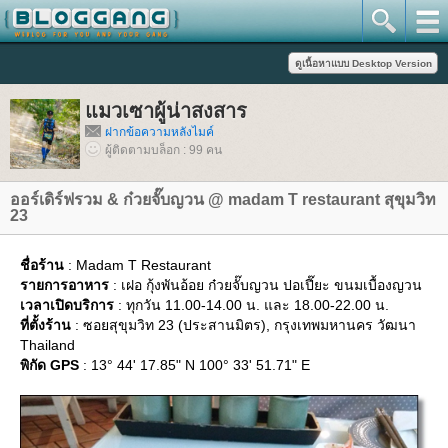
มวเซาผู้น่าสงสาร
ฝากข้อความหลังไมค์
ผู้ติดตามบล็อก : 99 คน
ออร์เดิร์ฟรวม & ก๋วยจั๊บญวน @ madam T restaurant สุขุมวิท
23
ชื่อร้าน
: Madam T Restaurant
รายการอาหาร
: เฝอ กุ้งพันอ้อย ก๋วยจั๊บญวน ปอเปี๊ยะ ขนมเบื้องญวน
เวลาเปิดบริการ
: ทุกวัน 11.00-14.00 น. และ 18.00-22.00 น.
ที่ตั้งร้าน
: ซอยสุขุมวิท 23 (ประสานมิตร), กรุงเทพมหานคร วัฒนา
Thailand
พิกัด GPS
: 13° 44' 17.85" N 100° 33' 51.71" E