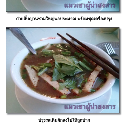
ก๋วยจั๊บญวนชามใหญ่พอประมาณ พร้อมชุดเครื่องปรุง
ปรุงรสเติมผักลงไปให้ถูกปาก