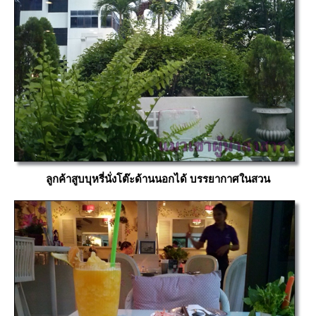
ลูกค้าสูบบุหรี่นั่งโต๊ะด้านนอกได้ บรรยากาศในสวน