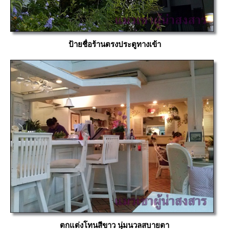
ป้ายชื่อร้านตรงประตูทางเข้า
ตกแต่งโทนสีขาว นุ่มนวลสบายตา