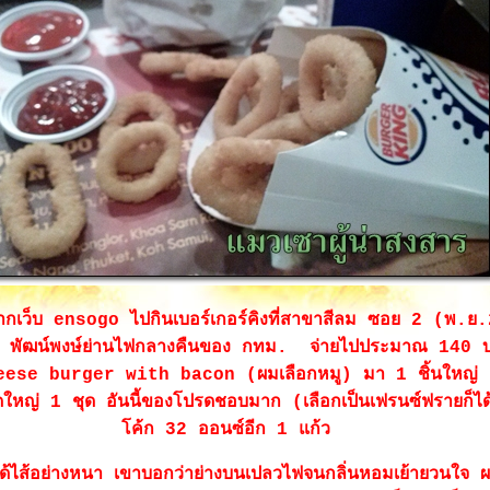
้อจากเว็บ ensogo ไปกินเบอร์เกอร์คิงที่สาขาสีลม ซอย 2 (พ.
 พัฒน์พงษ์ย่านไฟกลางคืนของ กทม. จ่ายไปประมาณ 140 บ
ese burger with bacon (ผมเลือกหมู) มา 1 ชิ้นใหญ
หญ่ 1 ชุด อันนี้ของโปรดชอบมาก (เลือกเป็นเฟรนซ์ฟรายก็ไ
ค้ก 32 ออนซ์อีก 1 แก้ว
ี่ได้ไส้อย่างหนา เขาบอกว่าย่างบนเปลวไฟจนกลิ่นหอมเย้ายวนใจ 