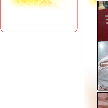
ข้าวมันไก่ เฮียซ่งหังเจี๋ย สาขาหน้า
รพ.พญาไท 3
เป็ดย่างตงเพ้ง สาขาโชคชัย 4
ครัวใส่ใจคาเฟ่ สาขา 4 มหาวิทยาลั
สยาม
เฮียเพ้ง หมูแดง หมูกรอบ เป็ดย่าง โชคชั
4
ข้าวต้มเตาถ่าน (ซัวเถา) พุทธมณฑลสา
1
เจ๊เกียง โจ๊กกองปราบ โชคชัย 4
Meili Cafe คาเฟ่สไตล์จีนริมคลอง
ภาษีเจริญ
รสดีเด็ด ปิ่นเกล้า อีกหนึ่งก๋วยเตี๋ยวเนื้อใน
ตำนาน
คั่วชามเปล บางยี่ขัน ก๋วยเตี๋ยวคั่วไก่เจ้า
ดัง
ข้าวหมูแดง @ หมูทำอะไรก็อร่อ
บางยี่ขัน
Sambai Ramen ถนนพุทธมณฑลสาย 2
สว่างอรุณ ก๋วยเตี๋ยวเนื้อตุ๋น โชคชัย 4
เจ๊น้อง ขาหมูบุฟเฟต์ 69 บาท บางแวก 62