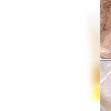
ข้าวต้มสวนหลวง ปากซอยอ่อนนุช 16
ก๋วยเตี๋ยวตำลึงนายอ้วน บางขุนนนท์
ซ้งเย็นตาโฟ ก๋วยเตี๋ยวลูกชิ้นปลา พุทธ
มณฑลสาย 1
มารีน่า ข้าวต้มโชคชัย 4 สุดยอดข้าวต้ม
กุ๊ยฮาลาลในตำนาน
เตี๋ยวเนื้อนายหมีเชฟกระทะเหล็ก โชคชั
4 หน้ากองปราบ
นกเป็ดย่าง เสนานิคม & ยอดบะหมี่เกี๊ยว
บางพลัด
ฮั้วลูกชิ้นปลาบุฟเฟต์ สาขาถนนพุทธ
มณฑลสาย 1
ซ้งเป็ดพะโล้ สี่แยกวังหิน ลาดพร้าว
Kenzo Suisan สุขุมวิท 33 ร้านกินดื่ม
สไตล์ญี่ปุน
ก๋วยเตี๋ยวเนื้อนายโส่ย ถนนพระอาทิตย์
เอี้ยวฮินโภชนา อาหารจีนแคะ @
วุฒากาศ
ข้าวหมูแดงหมูกรอบ @ โจ๊กหมูทอง
บางแค