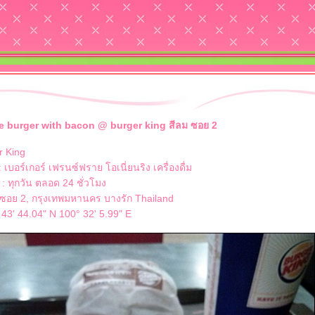
 burger with bacon @ burger king สีลม ซอย 2
r King
 เบอร์เกอร์ เฟรนซ์ฟราย โอเนี่ยนริง เครื่องดื่ม
: ทุกวัน ตลอด 24 ชั่วโมง
 ซอย 2, กรุงเทพมหานคร บางรัก Thailand
 43' 44.04" N 100° 32' 5.99" E