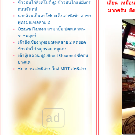
ข้าวมันไก่สิงคโปร์ @ ข้าวมันไก่แม่มังกร
เลี่ยน เหมือ
ถนนจันทน์
มากครับ ยังเ
นายอ้วนเย็นตาโฟบะเต็งเสาชิงข้า สาขา
พุทธมณฑลสาย 2
Ozawa Ramen สาขาปั๊ม ปตท.สาทร-
ราชพฤกษ์
เล้าฮ้งเชียง พุทธมณฑลสาย 2 สุดยอด
ข้าวมันไก่ หมูกรอบ หมูแดง
เต้าหู้เสฉวน @ Street Gourmet ซีคอน
บางแค
ชบาบาน สุทธิสาร ใกล้ MRT สุทธิสาร
น้องจูน ลูกชิ้นปลาเยาวราช ภาษีเจริญ
วุฒิกอ ครัวจีนแคะ ซอยเอกชัย 112 บาง
บอน
ข้าวพระรามลงสรงท่าดินแดง คลองสาน
ฮกหลงข้าวมันไก่ ซอยเจริญราษฎร์ 1
สาทร
ad
เฮียโก๋ข้าวมันไก่ อร่อยเว่อร์ บางแค
เจ๊เช็งโภชนา ถนนลาดหญ้า วงเวียนใหญ่
Kofuku สาขาเดอะมอลล์ บางแค