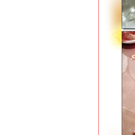
ของบังโต Silly Fools
The Canton House เยาวราช ร้านติ่มซำ
เก่าแก่กับรูปโฉมใหม่
ก๋วยเตี๋ยวเรือ Holyship ถนนพุทธมณฑล
สาย 1
เหอเฉินฟง เยาวราช ติ่มซำสไตล์ฮ่องกง
ข้าวแกงกะหรี่เนื้อรสเด็ด @ Curry Jung
พุทธมณฑลสาย 1
สเต็กสอาด (1970) สี่แยกบ้านแขก
ดั้งเดิมไม่มีสาขา
ปาท่องโก๋เสวย เทเวศน์ & ข้าวหมูแดงนา
กิ้ว เทเวศร์
ตั้งหวังเจ๊ง ก๋วยเตี๋ยวแคะ (นายอ้วนเจ้า
เก่า) เสาชิงช้า
บุฟเฟต์ติ่มซำ @ โฮคิทเช่น พระราม 3
เฮือนเฮา ลาดกระบัง ร้านอาหารไทยรส
จัด
ข้าวต้มเยาวราช อ่อนนุช ขวัญใจคนนอน
ดึก
ข้าวปั้นพลัส ปั๊ม ปตท.ลาดกระบัง 30