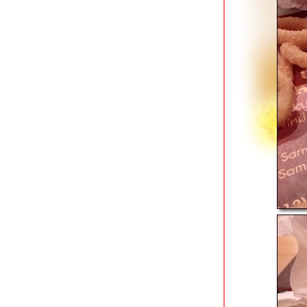
ภาษีเจริญ
Tokizen Farm & Cafe บางขุนนนท์
คาเฟ่ในสวนสว
มาลีเลิศรส บางขุนนนท์
เฝอลาว ปิ่นเกล้า ใกล้แยก 35 โบวล์
เตี๋ยวรวมโชค ก๋วยเตี๋ยวเนื้อรสเด็ด
ชคชัย 4
ราดหน้ายอดผักนายเหลา (ตลาดนาง
ลิ้นจี่) สาขาโชคชัย 4
ออริจินอลสเต็ก @ เนื้อแท้ สาขาซีคอน
บางแค
หมี่ยำเจริญ สาขาฟอร์จูนทาวน์ รัชดาฯ
ก๋วยเตี๋ยวเนื้อพรเจริญ รัชดาฯ ซอย 3
ราดหน้ากระทะร้อนฉินซี รัชดาฯ ซอย 3
ทีเด็ดก๋วยเตี๋ยวเรืออยุธยา คลองสาน
ครัวตามสั่ง ใต้สถานี BTS วงเวียนใหญ่
คลองสาน
ขาหมูต้มถั่วกระทะทอง เจริญนคร 21
คลองสาน
มาดามแซ่บ ผัดไทย & หอยทอด ดอนเมือง
อ้วนเย็นตาโฟ เจ้าเก่าหาดใหญ่ โชคชัย 4