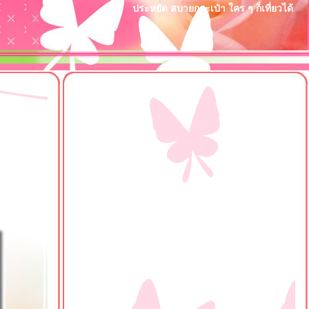
ประหยัด สบายกระเป๋า ใคร ๆ ก็เที่ยวได้