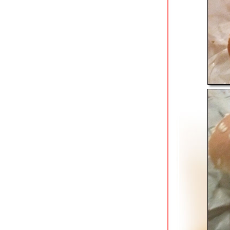
ร้านกระเป๋าอาหารตามสั่ง ถนนช่าง
อากาศอุทิศ ดอนเมือง
สนธยาก๋วยเตี๋ยวเนื้อตุ๋น-หมูตุ๋น ดอนเมือง
ผัดหมี่ฮกเกี้ยน @ หมี่ภูเก็ต วัดสะพาน
ตลิ่งชัน
ข้าวมันไก่เบตง เพชรเกษม 20 ภาษีเจริญ
ก๋วยจั๊บน้ำข้นยืนพื้น (สี่แยกพรานนก)
สาขาบางหว้า
ติ่งไท้ฝู (ต้นตำรับ) รามคำแหง 14
Lucky Panda American Chinese Eats
อโศก
ก๋วยเตี๋ยวลูกชิ้นปลาเจ้าพระยา สาขาวง
เวียนใหญ่
ครัวเมืองเว้ ลาว-ญวน ลาดกระบัง
ก๋วยเตี๋ยวเนื้อคุณย่าสูตร 50 ปี ใกล้ MRT
บางไผ่
คำรัก บางหว้า ร้านอาหารและคาเฟ่สว
ริมน้ำ
ก๋วยเตี๋ยววัดดงมูลเหล็ก (ร้านเก่า) แยก
ไฟฉาย ถนนพรานนก
เนื้อแท้ สาขาบางอ้อ ร้านเนื้อสูตรเด็ด