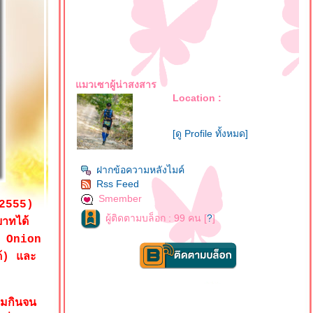
มวเซาผู้น่าสงสาร
Location :
[ดู Profile ทั้งหมด]
ฝากข้อความหลังไมค์
Rss Feed
Smember
ย.2555)
ผู้ติดตามบล็อก : 99 คน [
?
]
าทได้
่ Onion
ด้) และ
ผมกินจน