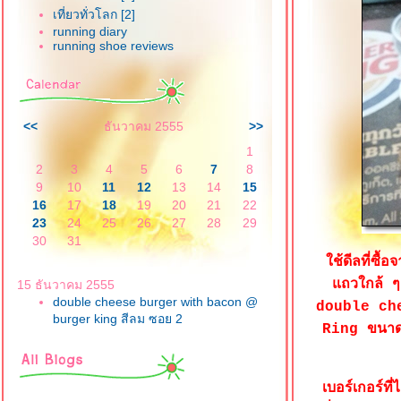
เที่ยวทั่วโลก [2]
running diary
running shoe reviews
<<
ธันวาคม 2555
>>
1
2
3
4
5
6
7
8
9
10
11
12
13
14
15
16
17
18
19
20
21
22
23
24
25
26
27
28
29
30
31
ช้ดีลที่ซื
ถวใกล้ ๆ
15 ธันวาคม 2555
double cheese burger with bacon @
double che
burger king สีลม ซอย 2
Ring ขนาดใ
เบอร์เกอร์ท