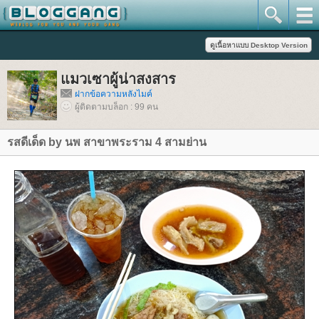
มวเซาผู้น่าสงสาร
ฝากข้อความหลังไมค์
ผู้ติดตามบล็อก : 99 คน
รสดีเด็ด by นพ สาขาพระราม 4 สามย่าน