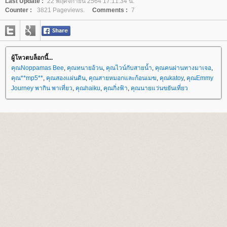
Last Update :
22 พฤศจิกายน 2564 17:11:34 น.
Counter :
3821 Pageviews.
Comments :
7
ผู้โหวตบล็อกนี้...
คุณNoppamas Bee
,
คุณทนายอ้วน
,
คุณไวน์กับสายน้ำ
,
คุณคนผ่านทางมาเจอ
,
คุณ**mp5**
,
คุณสองแผ่นดิน
,
คุณสายหมอกและก้อนเมฆ
,
คุณkatoy
,
คุณEmmy
Journey พากิน พาเที่ยว
,
คุณhaiku
,
คุณกิ่งฟ้า
,
คุณนายแว่นขยันเที่ยว