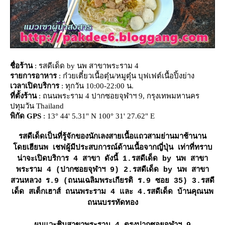
ชื่อร้าน
: รสดีเด็ด by นพ สาขาพระราม 4
รายการอาหาร
: ก๋วยเตี๋ยวเนื้อตุ๋น/หมูตุ๋น บุฟเฟต์เนื้อปิ้งย่าง
เวลาเปิดบริการ
: ทุกวัน 10:00-22:00 น.
ที่ตั้งร้าน
: ถนนพระราม 4 ปากซอยจุฬาฯ 9, กรุงเทพมหานคร
ปทุมวัน Thailand
พิกัด GPS
: 13° 44' 5.31" N 100° 31' 27.62" E
รสดีเด็ดเป็นที่รู้จักของนักเลงสายเนื้อแถวสามย่านมาช้านาน
ดยเฮียนพ เชฟผู้มีประสบการณ์ด้านเนื้อจากญี่ปุ่น เท่าที่ทราบ
น่าจะเปิดบริการ 4 สาขา ดังนี้ 1.รสดีเด็ด by นพ สาขา
พระราม 4 (ปากซอยจุฬาฯ 9) 2.รสดีเด็ด by นพ สาขา
สวนหลวง ร.9 (ถนนเฉลิมพระเกียรติ ร.9 ซอย 35) 3.รสดี
เด็ด สเต็กเฮาส์ ถนนพระราม 4 และ 4.รสดีเด็ด บ้านคุณนพ
ถนนบรรทัดทอง