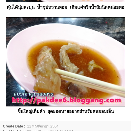
ตุ๋นได้นุ่มละมุน น้ำซุปหวานหอม เติมแค่พริกน้ำส้มนิดหน่อยพอ
ชิ้นใหญ่เต็มคำ สุดยอดหายอยากสำหรับคนชอบเอ็น
Create Date :
22 พฤศจิกายน 2564