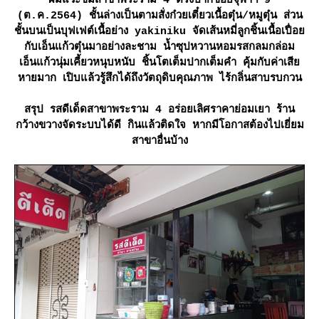
ผมแวะชิมสาขาพระราม 4 ตรงปากซอยจุฬาฯ 9
(ต.ค.2564) ชั้นล่างเป็นตามสั่งก๋วยเตี๋ยวเนื้อตุ๋น/หมูตุ๋น ส่วน
ชั้นบนเป็นบุฟเฟต์เนื้อย่าง yakiniku จัดเส้นหมี่ลูกชิ้นเนื้อเปื่อ
กับเอ็นแก้วตุ๋นมาอย่างละชาม น้ำซุปหวานหอมรสกลมกล่อม
เอ็นแก้วนุ่มเคี้ยวหนุบหนับ ชิ้นโตเต็มปากเต็มคำ คุ้มกับค่าเสี
หายมาก เปิบแล้วรู้สึกได้ถึงวัตถุดิบคุณภาพ ไร้กลิ่นสาบรบกวน
สรุป รสดีเด็ดสาขาพระราม 4 อร่อยเลิศราคาย่อมเยา ร้าน
กว้างขวางจัดระบบได้ดี กินแล้วติดใจ หากมีโอกาสต้องไปเยี่ยม
สาขาอื่นบ้าง