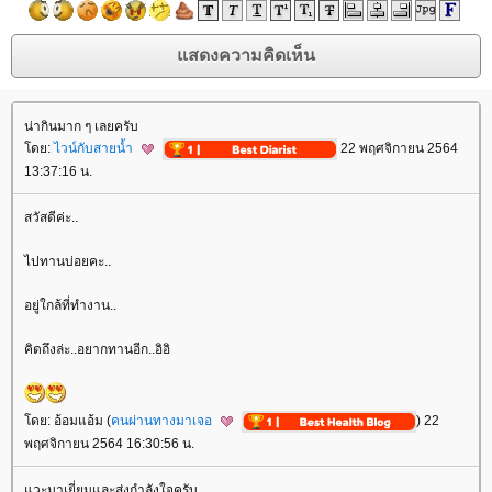
น่ากินมาก ๆ เลยครับ
ดย:
ไวน์กับสายน้ำ
22 พฤศจิกายน 2564
13:37:16 น.
สวัสดีค่ะ..
ไปทานบ่อยคะ..
อยู่ใกล้ที่ทำงาน..
คิดถึงล่ะ..อยากทานอีก..อิอิ
ดย: อ้อมแอ้ม (
คนผ่านทางมาเจอ
) 22
พฤศจิกายน 2564 16:30:56 น.
วะมาเยี่ยมและส่งกำลังใจครับ