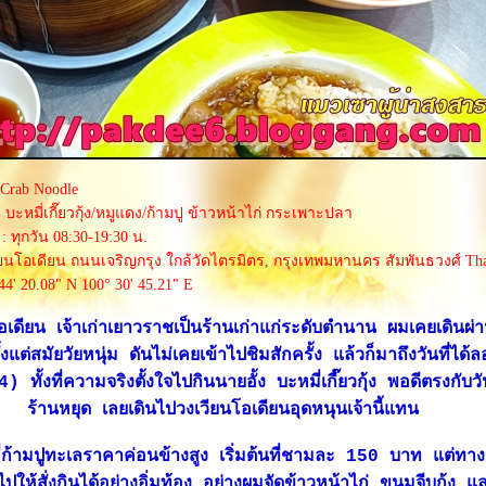
 Crab Noodle
 บะหมี่เกี๊ยวกุ้ง/หมูแดง/ก้ามปู ข้าวหน้าไก่ กระเพาะปลา
: ทุกวัน 08:30-19:30 น.
ียนโอเดียน ถนนเจริญกรุง ใกล้วัดไตรมิตร, กรุงเทพมหานคร สัมพันธวงศ์ Tha
44' 20.08" N 100° 30' 45.21" E
โอเดียน เจ้าเก่าเยาวราชเป็นร้านเก่าแก่ระดับตำนาน ผมเคยเดินผ่
งแต่สมัยวัยหนุ่ม ดันไม่เคยเข้าไปชิมสักครั้ง แล้วก็มาถึงวันที่ได้
ทั้งที่ความจริงตั้งใจไปกินนายอั้ง บะหมี่เกี๊ยวกุ้ง พอดีตรงกับวั
ร้านหยุด เลยเดินไปวงเวียนโอเดียนอุดหนุนเจ้านี้แทน
มี่ก้ามปูทะเลราคาค่อนข้างสูง เริ่มต้นที่ชามละ 150 บาท แต่ทางร
ไปให้สั่งกินได้อย่างอิ่มท้อง อย่างผมจัดข้าวหน้าไก่ ขนมจีบกุ้ง แ