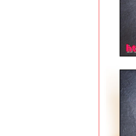
ร้านกระเป๋าอาหารตามสั่ง ถนนช่าง
อากาศอุทิศ ดอนเมือง
สนธยาก๋วยเตี๋ยวเนื้อตุ๋น-หมูตุ๋น ดอนเมือง
ผัดหมี่ฮกเกี้ยน @ หมี่ภูเก็ต วัดสะพาน
ตลิ่งชัน
ข้าวมันไก่เบตง เพชรเกษม 20 ภาษีเจริญ
ก๋วยจั๊บน้ำข้นยืนพื้น (สี่แยกพรานนก)
สาขาบางหว้า
ติ่งไท้ฝู (ต้นตำรับ) รามคำแหง 14
Lucky Panda American Chinese Eats
อโศก
ก๋วยเตี๋ยวลูกชิ้นปลาเจ้าพระยา สาขาวง
เวียนใหญ่
ครัวเมืองเว้ ลาว-ญวน ลาดกระบัง
ก๋วยเตี๋ยวเนื้อคุณย่าสูตร 50 ปี ใกล้ MRT
บางไผ่
คำรัก บางหว้า ร้านอาหารและคาเฟ่สว
ริมน้ำ
ก๋วยเตี๋ยววัดดงมูลเหล็ก (ร้านเก่า) แยก
ไฟฉาย ถนนพรานนก
เนื้อแท้ สาขาบางอ้อ ร้านเนื้อสูตรเด็ด