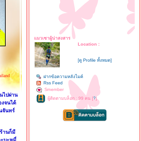
มวเซาผู้น่าสงสาร
Location :
[ดู Profile ทั้งหมด]
iland
ฝากข้อความหลังไมค์
Rss Feed
Smember
านไปผ่าน
ผู้ติดตามบล็อก : 99 คน [
?
]
ลองจนได้
นจันทร์
้านก็มี
ละบะหมี่