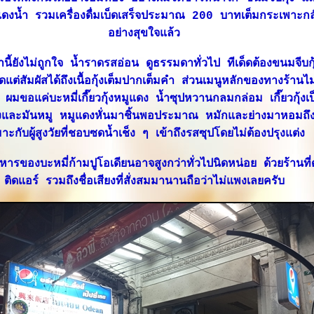
หมูแดงน้ำ รวมเครื่องดื่มเบ็ดเสร็จประมาณ 200 บาทเต็มกระเพาะกล
อย่างสุขใจแล้ว
้านี้ยังไม่ถูกใจ น้ำราดรสอ่อน ดูธรรมดาทั่วไป ทีเด็ดต้องขนมจีบ
ดแต่สัมผัสได้ถึงเนื้อกุ้งเต็มปากเต็มคำ ส่วนเมนูหลักของทางร้านไม
ผมขอแค่บะหมี่เกี๊ยวกุ้งหมูแดง น้ำซุปหวานกลมกล่อม เกี๊ยวกุ้งเป็
้งและมันหมู หมูแดงหั่นมาชิ้นพอประมาณ หมักและย่างมาหอมถึ
าะกับผู้สูงวัยที่ชอบซดน้ำเช็ง ๆ เข้าถึงรสซุปโดยไม่ต้องปรุงแต่ง
รของบะหมี่ก้ามปูโอเดียนอาจสูงกว่าทั่วไปนิดหน่อย ด้วยร้านที่
ติดแอร์ รวมถึงชื่อเสียงที่สั่งสมมานานถือว่าไม่แพงเลยครับ