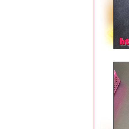
ของบังโต Silly Fools
The Canton House เยาวราช ร้าน
ติ่มซำเก่าแก่กับรูปโฉมใหม่
ก๋วยเตี๋ยวเรือ Holyship ถนนพุทธมณฑล
สาย 1
เหอเฉินฟง เยาวราช ติ่มซำสไตล์ฮ่องกง
ข้าวแกงกะหรี่เนื้อรสเด็ด @ Curry Jung
พุทธมณฑลสาย 1
สเต็กสอาด (1970) สี่แยกบ้านแขก
ดั้งเดิมไม่มีสาขา
ปาท่องโก๋เสวย เทเวศน์ & ข้าวหมูแดงนา
กิ้ว เทเวศร์
ตั้งหวังเจ๊ง ก๋วยเตี๋ยวแคะ (นายอ้วนเจ้า
เก่า) เสาชิงช้า
บุฟเฟต์ติ่มซำ @ โฮคิทเช่น พระราม 3
เฮือนเฮา ลาดกระบัง ร้านอาหารไทยรส
จัด
ข้าวต้มเยาวราช อ่อนนุช ขวัญใจคน
นอนดึก
ข้าวปั้นพลัส ปั๊ม ปตท.ลาดกระบัง 30