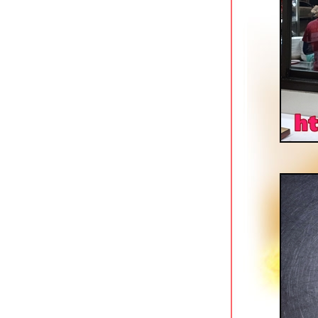
ข้าวต้มสวนหลวง ปากซอยอ่อนนุช 16
ก๋วยเตี๋ยวตำลึงนายอ้วน บางขุนนนท์
ซ้งเย็นตาโฟ ก๋วยเตี๋ยวลูกชิ้นปลา พุทธ
มณฑลสาย 1
มารีน่า ข้าวต้มโชคชัย 4 สุดยอดข้าวต้ม
กุ๊ยฮาลาลในตำนาน
เตี๋ยวเนื้อนายหมีเชฟกระทะเหล็ก โชคชั
4 หน้ากองปราบ
นกเป็ดย่าง เสนานิคม & ยอดบะหมี่เกี๊ยว
บางพลัด
ฮั้วลูกชิ้นปลาบุฟเฟต์ สาขาถนนพุทธ
มณฑลสาย 1
ซ้งเป็ดพะโล้ สี่แยกวังหิน ลาดพร้าว
Kenzo Suisan สุขุมวิท 33 ร้านกินดื่ม
สไตล์ญี่ปุน
ก๋วยเตี๋ยวเนื้อนายโส่ย ถนนพระอาทิตย์
เอี้ยวฮินโภชนา อาหารจีนแคะ @
วุฒากาศ
ข้าวหมูแดงหมูกรอบ @ โจ๊กหมูทอง
บางแค