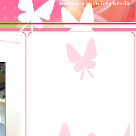
ประหยัด สบายกระเป๋า ใคร ๆ ก็เที่ยวได้