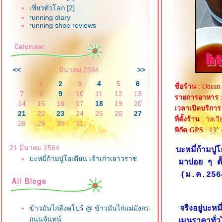
เที่ยวทั่วโลก [2]
running diary
running shoe reviews
<<
มีนาคม 2564
>>
1
2
3
4
5
6
ชื่อร้าน
: Odean
7
8
9
10
11
12
13
รายการอาหาร
:
14
15
16
17
18
19
20
เวลาเปิดบริการ
21
22
23
24
25
26
27
ที่ตั้งร้าน
: วงเว
28
29
30
31
พิกัด GPS
: 13° 
21 มีนาคม 2564
บะหมี่ก้ามปู
บะหมี่ก้ามปูโอเดียน เจ้าเก่าเยาวราช
มาบ่อย ๆ ตั้
(ม.ค.2564) 
ข้าวมันไก่สิงคโปร์ @ ข้าวมันไก่แม่มังกร
จริงอยู่บะห
ถนนจันทน์
เมนูราคาทั่ว