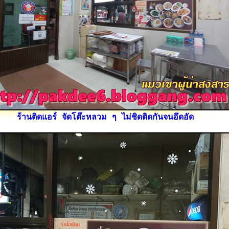
ร้านติดแอร์ จัดโต๊ะหลวม ๆ ไม่ชิดติดกันจนอึดอัด