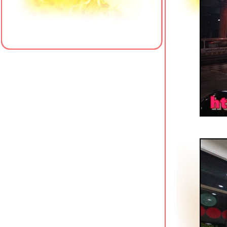
รพ.พญาไท 3
เป็ดย่างตงเพ้ง สาขาโชคชัย 4
ครัวใส่ใจคาเฟ่ สาขา 4 มหาวิทยาลั
สยาม
เฮียเพ้ง หมูแดง หมูกรอบ เป็ดย่าง โชคชั
4
ข้าวต้มเตาถ่าน (ซัวเถา) พุทธมณฑลสา
1
เจ๊เกียง โจ๊กกองปราบ โชคชัย 4
Meili Cafe คาเฟ่สไตล์จีนริมคลอง
ภาษีเจริญ
รสดีเด็ด ปิ่นเกล้า อีกหนึ่งก๋วยเตี๋ยวเนื้อใน
ตำนาน
คั่วชามเปล บางยี่ขัน ก๋วยเตี๋ยวคั่วไก่เจ้า
ดัง
ข้าวหมูแดง @ หมูทำอะไรก็อร่อ
บางยี่ขัน
Sambai Ramen ถนนพุทธมณฑลสาย 2
สว่างอรุณ ก๋วยเตี๋ยวเนื้อตุ๋น โชคชัย 4
เจ๊น้อง ขาหมูบุฟเฟต์ 69 บาท บางแวก 62
ภาษีเจริญ