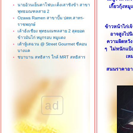
นายอ้วนเย็นตาโฟบะเต็งเสาชิงข้า สาขา
เกี๊ยวกุ้ง
พุทธมณฑลสาย 2
Ozawa Ramen สาขาปั๊ม ปตท.สาทร-
ราชพฤกษ์
ข้าวหน้าไก่เจ
เล้าฮ้งเชียง พุทธมณฑลสาย 2 สุดยอด
อาจสูงไปนิ
ข้าวมันไก่ หมูกรอบ หมูแดง
ความผิดหวัง 
เต้าหู้เสฉวน @ Street Gourmet ซีคอน
ๆ ไม่หนักแป
บางแค
เหม
ชบาบาน สุทธิสาร ใกล้ MRT สุทธิสาร
น้องจูน ลูกชิ้นปลาเยาวราช ภาษีเจริญ
สนนราคาอาหา
วุฒิกอ ครัวจีนแคะ ซอยเอกชัย 112 บาง
บอน
ข้าวพระรามลงสรงท่าดินแดง คลองสาน
ฮกหลงข้าวมันไก่ ซอยเจริญราษฎร์ 1
สาทร
ad
เฮียโก๋ข้าวมันไก่ อร่อยเว่อร์ บางแค
เจ๊เช็งโภชนา ถนนลาดหญ้า วงเวียน
หญ่
Kofuku สาขาเดอะมอลล์ บางแค
ข้าวมันไก่ เฮียซ่งหังเจี๋ย สาขาหน้า