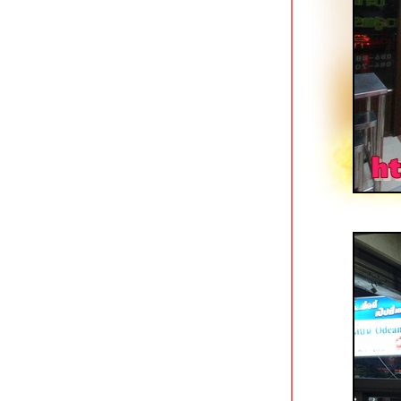
Tokizen Farm & Cafe บางขุนนนท์
คาเฟ่ในสวนสว
มาลีเลิศรส บางขุนนนท์
เฝอลาว ปิ่นเกล้า ใกล้แยก 35 โบวล์
เตี๋ยวรวมโชค ก๋วยเตี๋ยวเนื้อรสเด็ด
ชคชัย 4
ราดหน้ายอดผักนายเหลา (ตลาดนาง
ลิ้นจี่) สาขาโชคชัย 4
ออริจินอลสเต็ก @ เนื้อแท้ สาขาซีคอน
บางแค
หมี่ยำเจริญ สาขาฟอร์จูนทาวน์ รัชดาฯ
ก๋วยเตี๋ยวเนื้อพรเจริญ รัชดาฯ ซอย 3
ราดหน้ากระทะร้อนฉินซี รัชดาฯ ซอย 3
ทีเด็ดก๋วยเตี๋ยวเรืออยุธยา คลองสาน
ครัวตามสั่ง ใต้สถานี BTS วงเวียนใหญ่
คลองสาน
ขาหมูต้มถั่วกระทะทอง เจริญนคร 21
คลองสาน
มาดามแซ่บ ผัดไทย & หอยทอด ดอนเมือง
อ้วนเย็นตาโฟ เจ้าเก่าหาดใหญ่ โชคชั
4