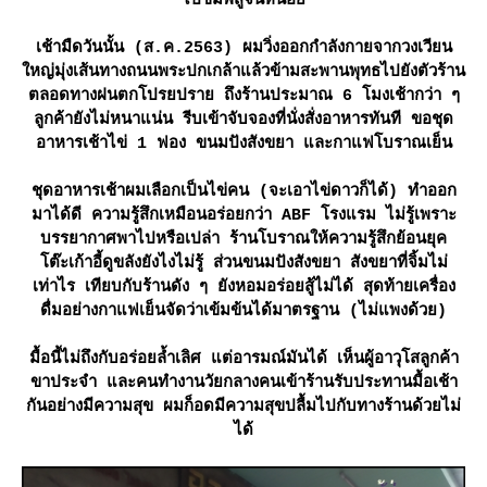
ไปชิมพิสูจน์หน่อ
เช้ามืดวันนั้น (ส.ค.2563) ผมวิ่งออกกำลังกายจากวงเวียน
หญ่มุ่งเส้นทางถนนพระปกเกล้าแล้วข้ามสะพานพุทธไปยังตัวร้าน
ตลอดทางฝนตกโปรยปราย ถึงร้านประมาณ 6 โมงเช้ากว่า ๆ
ลูกค้ายังไม่หนาแน่น รีบเข้าจับจองที่นั่งสั่งอาหารทันที ขอชุด
อาหารเช้าไข่ 1 ฟอง ขนมปังสังขยา และกาแฟโบราณเย็น
ชุดอาหารเช้าผมเลือกเป็นไข่คน (จะเอาไข่ดาวก็ได้) ทำออก
มาได้ดี ความรู้สึกเหมือนอร่อยกว่า ABF โรงแรม ไม่รู้เพราะ
บรรยากาศพาไปหรือเปล่า ร้านโบราณให้ความรู้สึกย้อนยุค
ต๊ะเก้าอี้ดูขลังยังไงไม่รู้ ส่วนขนมปังสังขยา สังขยาที่จิ้มไม่
เท่าไร เทียบกับร้านดัง ๆ ยังหอมอร่อยสู้ไม่ได้ สุดท้ายเครื่อง
ดื่มอย่างกาแฟเย็นจัดว่าเข้มข้นได้มาตรฐาน (ไม่แพงด้วย)
มื้อนี้ไม่ถึงกับอร่อยล้ำเลิศ แต่อารมณ์มันได้ เห็นผู้อาวุโสลูกค้า
ขาประจำ และคนทำงานวัยกลางคนเข้าร้านรับประทานมื้อเช้า
กันอย่างมีความสุข ผมก็อดมีความสุขปลื้มไปกับทางร้านด้วยไม่
ได้