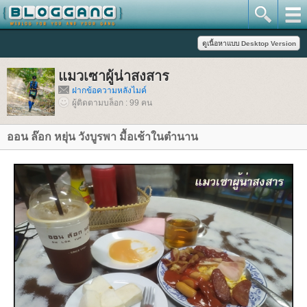
มวเซาผู้น่าสงสาร
ฝากข้อความหลังไมค์
ผู้ติดตามบล็อก : 99 คน
ออน ล๊อก หยุ่น วังบูรพา มื้อเช้าในตำนาน