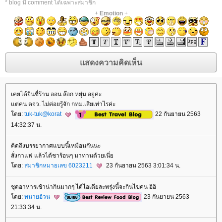
* blog นี้ comment ได้เฉพาะสมาชิก
+
Emotion
+
เคยได้ยินชื่ร้าน ออน ล๊อก หยุ่น อยู่ค่ะ
ต่คน ตจว. ไม่ค่อยรู้จัก กทม.เสียเท่าไรค่ะ
ดย:
tuk-tuk@korat
22 กันยายน 2563
14:32:37 น.
คิดถึงบรรยากาศแบบนี้เหมือนกันนะ
สั่งกาแฟ แล้วได้ชาร้อนๆ มาทานด้วยเนี่
ดย:
สมาชิกหมายเลข 6023211
23 กันยายน 2563 3:01:34 น.
ชุดอาหารเช้าน่ากินมากๆ ได้ไอเดียละพรุ่งนี้จะกินไข่คน อิอิ
ดย:
ทนายอ้วน
23 กันยายน 2563
21:33:34 น.