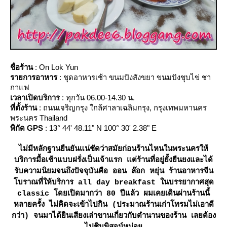
ชื่อร้าน
: On Lok Yun
รายการอาหาร
: ชุดอาหารเช้า ขนมปังสังขยา ขนมปังชุบไข่ ชา
กาแฟ
เวลาเปิดบริการ
: ทุกวัน 06.00-14.30 น.
ที่ตั้งร้าน
: ถนนเจริญกรุง ใกล้ศาลาเฉลิมกรุง, กรุงเทพมหานคร
พระนคร Thailand
พิกัด GPS
: 13° 44' 48.11" N 100° 30' 2.38" E
ไม่มีหลักฐานยืนยันแน่ชัดว่าสมัยก่อนร้านไหนในพระนครให้
บริการมื้อเช้าแบบฝรั่งเป็นเจ้าแรก แต่ร้านที่อยู่ยั้งยืนยงและได้
รับความนิยมจนถึงปัจจุบันคือ ออน ล๊อก หยุ่น ร้านอาหารจีน
บราณที่ให้บริการ all day breakfast ในบรรยากาศสุด
classic โดยเปิดมากว่า 80 ปีแล้ว ผมเคยเดินผ่านร้านนี้
หลายครั้ง ไม่คิดจะเข้าไปกิน (ประมาณร้านเก่าโทรมไม่เอาดี
กว่า) จนมาได้ยินเสียงเล่าขานเกี่ยวกับตำนานของร้าน เลยต้อง