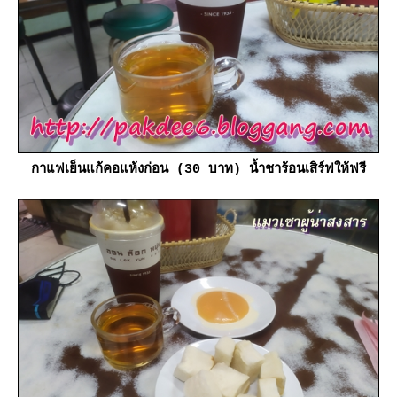
กาแฟเย็นแก้คอแห้งก่อน (30 บาท) น้ำชาร้อนเสิร์ฟให้ฟรี