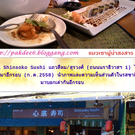
้าน Shinsoko Sushi แถวสีลม/สุรวงศ์ (ถนนนราธิวาสฯ 1) 
ิมมาอีกรอบ (ก.ค.2558) นำภาพและความเห็นส่วนตัวในรสชา
มาบอกเล่ากันอีกรอบ