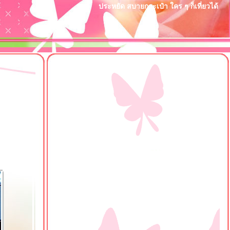
ประหยัด สบายกระเป๋า ใคร ๆ ก็เที่ยวได้