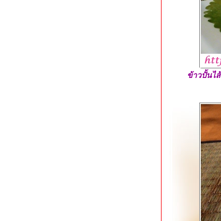
ร้านกระเป๋าอาหารตามสั่ง ถนนช่าง
อากาศอุทิศ ดอนเมือง
สนธยาก๋วยเตี๋ยวเนื้อตุ๋น-หมูตุ๋น ดอนเมือง
ผัดหมี่ฮกเกี้ยน @ หมี่ภูเก็ต วัดสะพาน
ตลิ่งชัน
ข้าวมันไก่เบตง เพชรเกษม 20 ภาษีเจริญ
ก๋วยจั๊บน้ำข้นยืนพื้น (สี่แยกพรานนก)
ข้าวปั้นไ
สาขาบางหว้า
ติ่งไท้ฝู (ต้นตำรับ) รามคำแหง 14
Lucky Panda American Chinese Eats
อโศก
ก๋วยเตี๋ยวลูกชิ้นปลาเจ้าพระยา สาขาวง
เวียนใหญ่
ครัวเมืองเว้ ลาว-ญวน ลาดกระบัง
ก๋วยเตี๋ยวเนื้อคุณย่าสูตร 50 ปี ใกล้ MRT
บางไผ่
คำรัก บางหว้า ร้านอาหารและคาเฟ่สว
ริมน้ำ
ก๋วยเตี๋ยววัดดงมูลเหล็ก (ร้านเก่า) แยก
ไฟฉาย ถนนพรานนก
เนื้อแท้ สาขาบางอ้อ ร้านเนื้อสูตรเด็ด