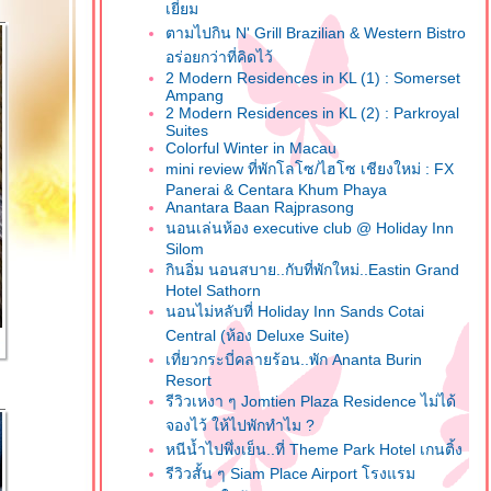
เยี่ยม
ตามไปกิน N' Grill Brazilian & Western Bistro
อร่อยกว่าที่คิดไว้
2 Modern Residences in KL (1) : Somerset
Ampang
2 Modern Residences in KL (2) : Parkroyal
Suites
Colorful Winter in Macau
mini review ที่พักโลโซ/ไฮโซ เชียงใหม่ : FX
Panerai & Centara Khum Phaya
Anantara Baan Rajprasong
นอนเล่นห้อง executive club @ Holiday Inn
Silom
กินอิ่ม นอนสบาย..กับที่พักใหม่..Eastin Grand
Hotel Sathorn
นอนไม่หลับที่ Holiday Inn Sands Cotai
Central (ห้อง Deluxe Suite)
เที่ยวกระบี่คลายร้อน..พัก Ananta Burin
Resort
รีวิวเหงา ๆ Jomtien Plaza Residence ไม่ได้
จองไว้ ให้ไปพักทำไม ?
หนีน้ำไปพึ่งเย็น..ที่ Theme Park Hotel เกนติ้ง
รีวิวสั้น ๆ Siam Place Airport โรงแรม