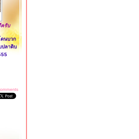
ีครับ
มโดนบวก
บปลาดิบ
555
comments