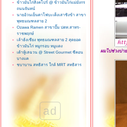
ข้าวมันไก่สิงคโปร์ @ ข้าวมันไก่แม่มังกร
ถนนจันทน์
นายอ้วนเย็นตาโฟบะเต็งเสาชิงข้า สาขา
พุทธมณฑลสาย 2
Ozawa Ramen สาขาปั๊ม ปตท.สาทร-
ราชพฤกษ์
เล้าฮ้งเชียง พุทธมณฑลสาย 2 สุดยอด
ข้าวมันไก่ หมูกรอบ หมูแดง
ผมไปช่วงบ่าย
เต้าหู้เสฉวน @ Street Gourmet ซีคอน
บางแค
ชบาบาน สุทธิสาร ใกล้ MRT สุทธิสาร
น้องจูน ลูกชิ้นปลาเยาวราช ภาษีเจริญ
วุฒิกอ ครัวจีนแคะ ซอยเอกชัย 112 บาง
บอน
ข้าวพระรามลงสรงท่าดินแดง คลองสาน
ฮกหลงข้าวมันไก่ ซอยเจริญราษฎร์ 1
สาทร
ad
เฮียโก๋ข้าวมันไก่ อร่อยเว่อร์ บางแค
เจ๊เช็งโภชนา ถนนลาดหญ้า วงเวียนใหญ่
Kofuku สาขาเดอะมอลล์ บางแค