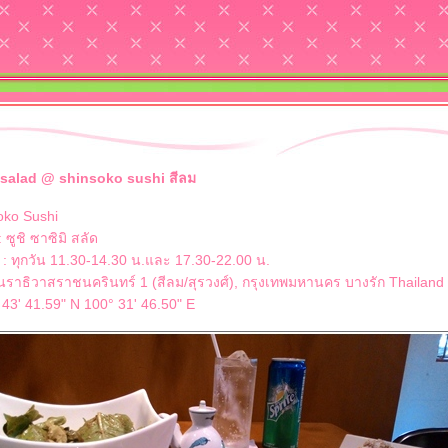
salad @ shinsoko sushi สีลม
oko Sushi
 ซูชิ ซาซิมิ สลัด
: ทุกวัน 11.30-14.30 น.และ 17.30-22.00 น.
ราธิวาสราชนครินทร์ 1 (สีลม/สุรวงศ์), กรุงเทพมหานคร บางรัก Thailand
 43' 41.59" N 100° 31' 46.50" E