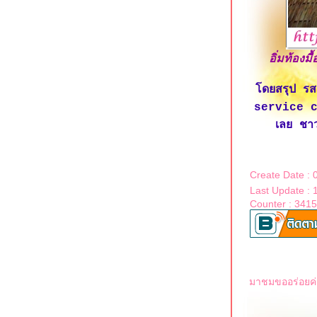
ของบังโต Silly Fools
The Canton House เยาวราช ร้านติ่มซำ
เก่าแก่กับรูปโฉมใหม่
ก๋วยเตี๋ยวเรือ Holyship ถนนพุทธมณฑล
อิ่มท้องม
สาย 1
เหอเฉินฟง เยาวราช ติ่มซำสไตล์ฮ่องกง
ดยสรุป รสช
ข้าวแกงกะหรี่เนื้อรสเด็ด @ Curry Jung
service ch
พุทธมณฑลสาย 1
เลย ชาว
สเต็กสอาด (1970) สี่แยกบ้านแขก
ดั้งเดิมไม่มีสาขา
ปาท่องโก๋เสวย เทเวศน์ & ข้าวหมูแดงนา
Create Date : 
กิ้ว เทเวศร์
Last Update : 
ตั้งหวังเจ๊ง ก๋วยเตี๋ยวแคะ (นายอ้วนเจ้า
Counter : 341
เก่า) เสาชิงช้า
บุฟเฟต์ติ่มซำ @ โฮคิทเช่น พระราม 3
เฮือนเฮา ลาดกระบัง ร้านอาหารไทยรส
จัด
ข้าวต้มเยาวราช อ่อนนุช ขวัญใจคนนอน
มาชมขออร่อยค
ดึก
ข้าวปั้นพลัส ปั๊ม ปตท.ลาดกระบัง 30