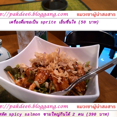
เครื่องดื่มขอเป็น sprite เย็นชื่นใจ (50 บาท)
สลัด spicy salmon ชามใหญ่กินได้ 2 คน (390 บาท)