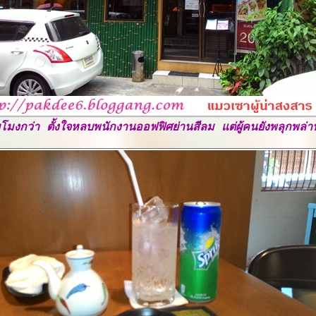
โมงกว่า ตั้งใจหลบพนักงานออฟฟิศย่านสีลม แต่ผู้คนยังพลุกพล่าน