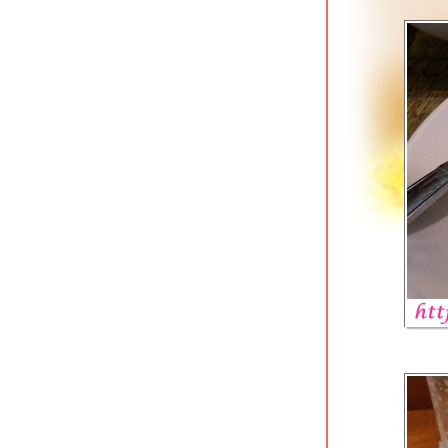
ภาษีเจริญ
Tokizen Farm & Cafe บางขุนนนท์
คาเฟ่ในสวนสว
มาลีเลิศรส บางขุนนนท์
เฝอลาว ปิ่นเกล้า ใกล้แยก 35 โบวล์
เตี๋ยวรวมโชค ก๋วยเตี๋ยวเนื้อรสเด็ด
ชคชัย 4
ราดหน้ายอดผักนายเหลา (ตลาดนาง
ลิ้นจี่) สาขาโชคชัย 4
ออริจินอลสเต็ก @ เนื้อแท้ สาขาซีคอน
บางแค
หมี่ยำเจริญ สาขาฟอร์จูนทาวน์ รัชดาฯ
ก๋วยเตี๋ยวเนื้อพรเจริญ รัชดาฯ ซอย 3
ราดหน้ากระทะร้อนฉินซี รัชดาฯ ซอย 3
ทีเด็ดก๋วยเตี๋ยวเรืออยุธยา คลองสาน
ครัวตามสั่ง ใต้สถานี BTS วงเวียนใหญ่
คลองสาน
ขาหมูต้มถั่วกระทะทอง เจริญนคร 21
คลองสาน
มาดามแซ่บ ผัดไทย & หอยทอด ดอนเมือง
อ้วนเย็นตาโฟ เจ้าเก่าหาดใหญ่ โชคชัย 4