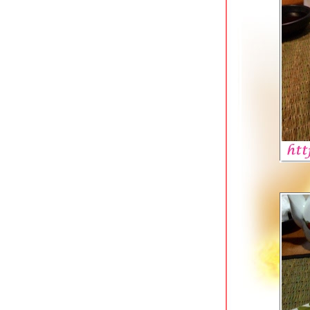
ข้าวต้มสวนหลวง ปากซอยอ่อนนุช 16
ก๋วยเตี๋ยวตำลึงนายอ้วน บางขุนนนท์
ซ้งเย็นตาโฟ ก๋วยเตี๋ยวลูกชิ้นปลา พุทธ
มณฑลสาย 1
มารีน่า ข้าวต้มโชคชัย 4 สุดยอดข้าวต้ม
กุ๊ยฮาลาลในตำนาน
เตี๋ยวเนื้อนายหมีเชฟกระทะเหล็ก โชคชั
4 หน้ากองปราบ
นกเป็ดย่าง เสนานิคม & ยอดบะหมี่เกี๊ยว
บางพลัด
ฮั้วลูกชิ้นปลาบุฟเฟต์ สาขาถนนพุทธ
มณฑลสาย 1
ซ้งเป็ดพะโล้ สี่แยกวังหิน ลาดพร้าว
Kenzo Suisan สุขุมวิท 33 ร้านกินดื่ม
สไตล์ญี่ปุน
ก๋วยเตี๋ยวเนื้อนายโส่ย ถนนพระอาทิตย์
เอี้ยวฮินโภชนา อาหารจีนแคะ @
วุฒากาศ
ข้าวหมูแดงหมูกรอบ @ โจ๊กหมูทอง
บางแค