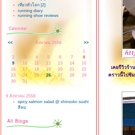
เที่ยวทั่วโลก [2]
running diary
running shoe reviews
<<
สิงหาคม 2558
>>
1
2
3
4
5
6
7
8
9
10
11
12
13
14
15
เคยรีวิวร
16
17
18
19
20
21
22
23
24
25
26
27
28
29
คราวนี้ไปช
30
31
9 สิงหาคม 2558
spicy salmon salad @ shinsoko sushi
สีลม