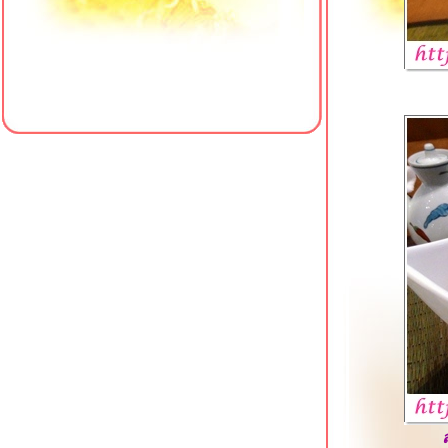
ข้าวมันไก่ เฮียซ่งหังเจี๋ย สาขาหน้า
รพ.พญาไท 3
เป็ดย่างตงเพ้ง สาขาโชคชัย 4
ครัวใส่ใจคาเฟ่ สาขา 4 มหาวิทยาลั
สยาม
เฮียเพ้ง หมูแดง หมูกรอบ เป็ดย่าง โชคชั
4
ข้าวต้มเตาถ่าน (ซัวเถา) พุทธมณฑลสา
1
เจ๊เกียง โจ๊กกองปราบ โชคชัย 4
Meili Cafe คาเฟ่สไตล์จีนริมคลอง
ภาษีเจริญ
รสดีเด็ด ปิ่นเกล้า อีกหนึ่งก๋วยเตี๋ยวเนื้อใน
ตำนาน
คั่วชามเปล บางยี่ขัน ก๋วยเตี๋ยวคั่วไก่เจ้า
ดัง
ข้าวหมูแดง @ หมูทำอะไรก็อร่อ
บางยี่ขัน
Sambai Ramen ถนนพุทธมณฑลสาย 2
สว่างอรุณ ก๋วยเตี๋ยวเนื้อตุ๋น โชคชัย 4
เจ๊น้อง ขาหมูบุฟเฟต์ 69 บาท บางแวก 62