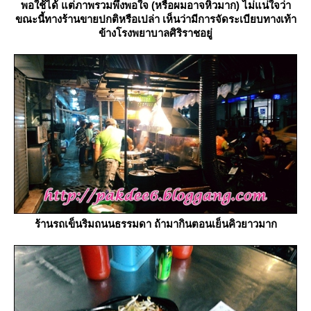
พอใช้ได้ แต่ภาพรวมพึงพอใจ (หรือผมอาจหิวมาก) ไม่แน่ใจว่า
ขณะนี้ทางร้านขายปกติหรือเปล่า เห็นว่ามีการจัดระเบียบทางเท้า
ข้างโรงพยาบาลศิริราชอยู่
ร้านรถเข็นริมถนนธรรมดา ถ้ามากินตอนเย็นคิวยาวมาก