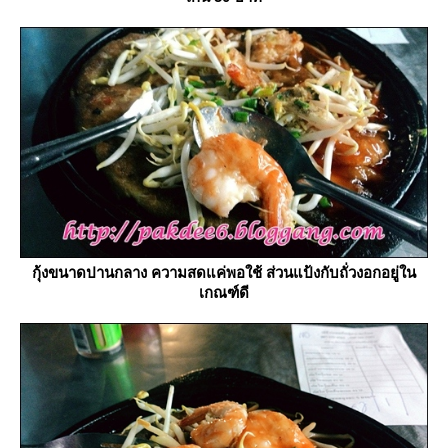
กุ้งขนาดปานกลาง ความสดแค่พอใช้ ส่วนแป้งกับถั่วงอกอยู่ใน
เกณฑ์ดี