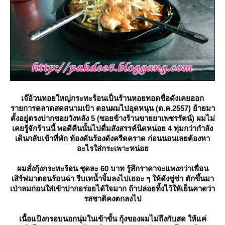
เจ๊อ้วนหอยใหญ่กระทะร้อนเป็นร้านหอยทอดชื่อดังเคยออก
รายการตลาดสดสนามเป้า ตอนผมไปอุดหนุน (ต.ค.2557) ย้ายมา
ตั้งอยู่ตรงปากซอยวังหลัง 5 (
ซอยข้างร้านขายยาเพชรรัตน์) ผมไม่
เคยรู้จักร้านนี้ พอดีคืนนั้นไปดื่มสังสรรค์นิดหน่อย 4 ทุ่มกว่ากำลัง
เดินกลับเข้าที่พัก ท้องดันร้องดังครืดคราด ก่อนนอนเลยต้องหา
อะไรใส่กระเพาะหน่อ
ผมสั่งกุ้งกระทะร้อน ชุดละ 60 บาท รู้สึกราคาจะแพงกว่าเพื่อน
เสิร์ฟมาตอนร้อนฉ่า รีบเทน้ำจิ้มลงไปเยอะ ๆ ให้ดังซู่ซ่า ตักขึ้นมา
เป่าลมก่อนใส่เข้าปากอร่อยได้ใจมาก ถ้าปล่อยทิ้งไว้ให้เย็นคาดว่า
รสชาติคงตกลงไป
เนื้อแป้งกรอบนอกนุ่มในเข้าขั้น กุ้งของผมไม่ถึงกับสด ให้แค่