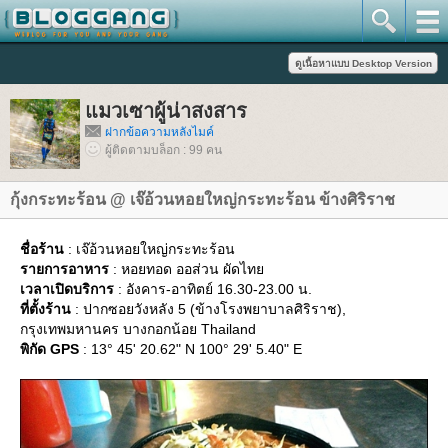
มวเซาผู้น่าสงสาร
ฝากข้อความหลังไมค์
ผู้ติดตามบล็อก : 99 คน
กุ้งกระทะร้อน @ เจ๊อ้วนหอยใหญ่กระทะร้อน ข้างศิริราช
ชื่อร้าน
: เจ๊อ้วนหอยใหญ่กระทะร้อน
รายการอาหาร
: หอยทอด ออส่วน ผัดไท
เวลาเปิดบริการ
: อังคาร-อาทิตย์ 16.30-23.00 น.
ที่ตั้งร้าน
: ปากซอยวังหลัง 5 (ข้างโรงพยาบาลศิริราช),
กรุงเทพมหานคร บางกอกน้อย Thailand
พิกัด GPS
: 13° 45' 20.62" N 100° 29' 5.40" E