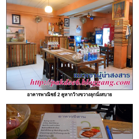
อาคารพาณิชย์ 2 คูหากว้างขวางลุกนั่งสบา