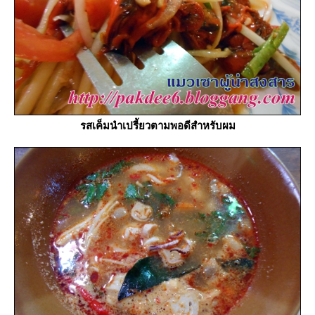
รสเค็มนำเปรี้ยวตามพอดีสำหรับผม