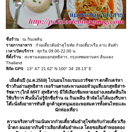
ชื่อร้าน
: ณ กินเพลิน
รายการอาหาร
: ก๋วยเตี๋ยวต้มยำสุโขทัย ก๋วยเตี๋ยวเรือ ลาบ ส้มตำ
เวลาเปิดบริการ
: ทุกวัน 09.00-22.00 น.
ที่ตั้งร้าน
: สะพานลอยแยกสุทธิสาร, กรุงเทพมหานคร ดินแดง
Thailand
พิกัด GPS
: 13° 47' 21.62" N 100° 34' 28.13" E
เมื่อต้นปี (ม.ค.2559) ไปนอนโรงแรมแถวรัชดาฯ ตกดึกเตร่หา
ข้าวกินย่านสุทธิสาร เจอร้านตรงสะพานลอยหัวมุมสี่แยกสุทธิสาร-
รัชดาฯ (ใกล้ MRT สุทธิสาร) มีให้เลือกชิมหลายอย่างเลยตัดสินใจ
ช้บริการ คืนนั้นไม่รู้จักชื่อร้าน ณ กินเพลิน หิวจัดไม่ได้มองรีบหา
ต๊ะนั่งสั่งอาหารทันที ลูกค้าอุดหนุนเยอะพอสมควรทั้งคนไทยและ
นักท่องเที่ยว
ความจริงทางร้านเน้นพวกก๋วยเตี๋ยวต้มยำสุโขทัยกับก๋วยเตี๋ยวเรือ
น้ำตก ผมอยากกินข้าวเลือกสั่งต้มยำทะเล โดยขอส้มตำหอยดอง