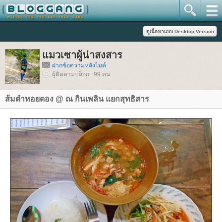
มวเซาผู้น่าสงสาร
ฝากข้อความหลังไมค์
ผู้ติดตามบล็อก : 99 คน
ส้มตำหอยดอง @ ณ กินเพลิน แยกสุทธิสาร