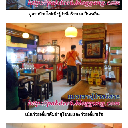
ดูจากป้ายไฟเพิ่งรู้ว่าชื่อร้าน ณ กินเพลิน
เน้นก๋วยเตี๋ยวต้มยำสุโขทัยและก๋วยเตี๋ยวเรือ