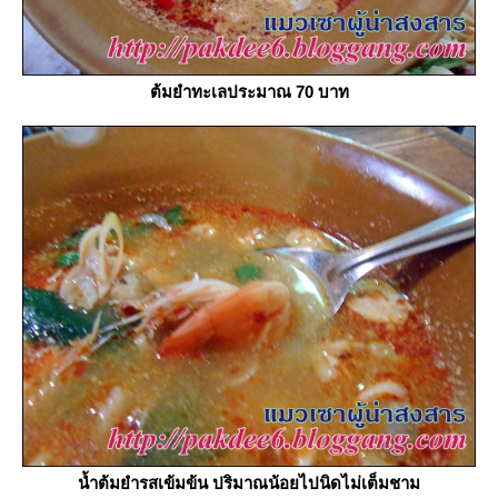
ต้มยำทะเลประมาณ 70 บาท
น้ำต้มยำรสเข้มข้น ปริมาณน้อยไปนิดไม่เต็มชาม