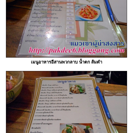
เมนูอาหารอีสานพวกลาบ น้ำตก ส้มตำ