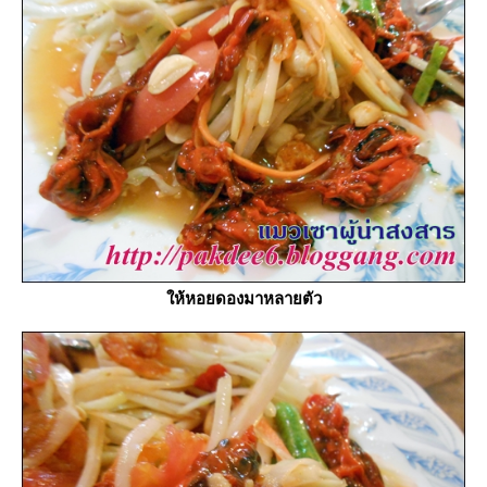
ห้หอยดองมาหลายตัว