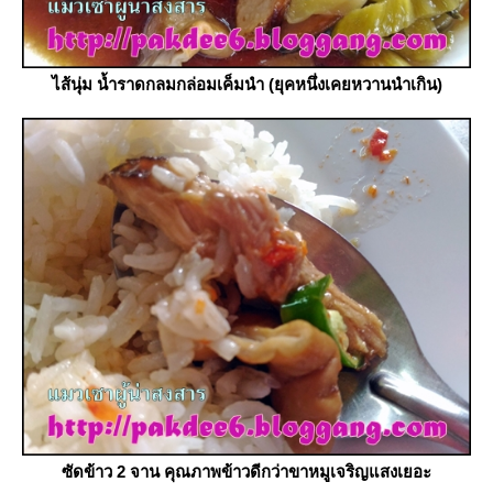
ไส้นุ่ม น้ำราดกลมกล่อมเค็มนำ (ยุคหนึ่งเคยหวานนำเกิน)
ซัดข้าว 2 จาน คุณภาพข้าวดีกว่าขาหมูเจริญแสงเยอะ