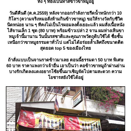
ทั้ง ๆ ที่ยังเป็นทาสข้าวขาหมูอยู่
วันดีคืนดี (ต.ค.2559) หลังจากออกกำลังกายรีดน้ำหนักกว่า 10
กิโลฯ (ความจริงหมอสั่งห้ามกินข้าวขาหมู) ขอให้รางวัลกับชีวิต
นิดหน่อย นาน ๆ ทีคงไม่เป็นไรผอมลงตั้งเยอะแล้ว ผมสั่งเนื้อหนัง
ไส้จานเล็ก 1 ชุด (80 บาท) พร้อมข้าวเปล่า 2 จาน ผมห่างเหินขา
หมูเจ้านี้มานาน วันนั้นรสชาติและคุณภาพวัตถุดิบใช้ได้ ชื่อชั้น
เหนือกว่าขาหมูธรรมดาทั่วไป แต่ไม่ได้อร่อยล้ำเลิศถึงขนาดติด
สุดยอด top 5 ของเมืองไท
ถ้าสั่งแบบเป็นจานราดข้าวมาเลย ตอนนี้ธรรมดา 50 บาท พิเศษ
60 บาท ราคาแพงกว่าเจ้าอื่น เอาเป็นว่า คอข้าวขาหมูถ้าผ่านย่าน
บางรักเกิดลงแดงอยากโซ้ยขึ้นมาเชิญจัดไปตามสะดวก ความ
อชารสยังใช้ได้อยู่