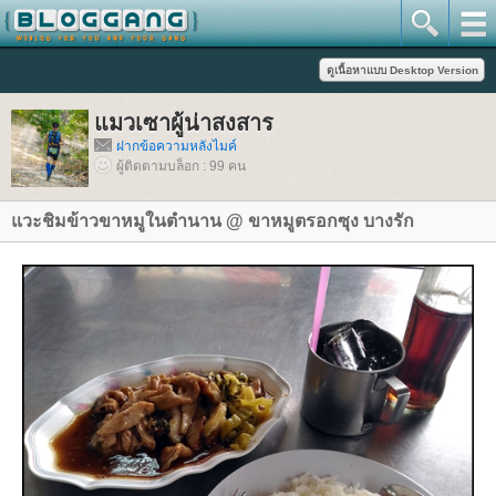
มวเซาผู้น่าสงสาร
ฝากข้อความหลังไมค์
ผู้ติดตามบล็อก : 99 คน
วะชิมข้าวขาหมูในตำนาน @ ขาหมูตรอกซุง บางรัก