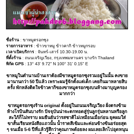
ชื่อร้าน
: ขาหมูตรอกซุง
รายการอาหาร
: ข้าวขาหมู ข้าวคากิ ข้าวหมูกรอบ
เวลาเปิดบริการ
: จันทร์-เสาร์ 10.30-19.00 น.
ที่ตั้งร้าน
: ถนนเจริญเวียง, กรุงเทพมหานคร บางรัก Thailand
พิกัด GPS
: 13° 43' 9.72" N 100° 31' 0.15" E
ขาหมูในตำนานบ้านเราต้องมีขาหมูตรอกซุงรวมอยู่ในนั้น คงขา
มานานกว่า 50 ปีแล้ว เพราะผมรู้จักตั้งแต่เด็ก เคยกินมาหลายสิบ
ครั้ง พักหลังติดใจข้าวคากิของขาหมูตรอกซุงบนห้างมาบุญครอง
มากกว่า
ขาหมูตรอกซุงร้าน original ตั้งอยู่ในถนนเจริญเวียง ฝั่งตรงข้าม
ห้างโรบินสันบางรัก ปัจจุบันน่าจะตกทอดสู่รุ่นลูกรุ่นหลานหรือลูก
สะใภ้ก็ไม่ทราบ ผมยืนยันว่ารสชาติไม่เหมือนเมื่อก่อน ยุคผมใส่
ขาสั้นเรียนหนังสือแถวนั้น น้ำราดสีเข้มและค่อนข้างข้นอร่อยสุด
ๆ จนเมื่อ 5-6 ปีที่แล้วรู้สึกว่าคุณภาพด้อยลง ผมเลยเลิกไปอุดหนุน