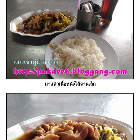
มาแล้วเนื้อหนังไส้จานเล็ก