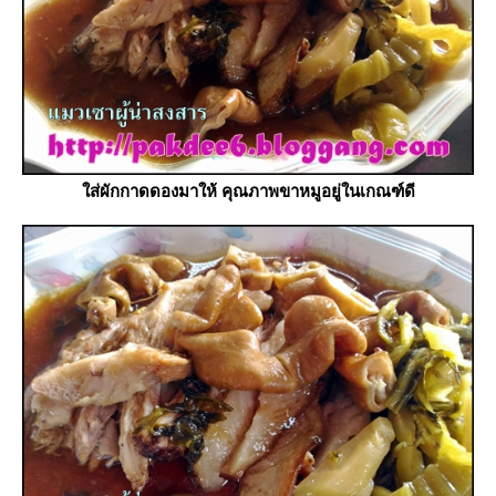
ส่ผักกาดดองมาให้ คุณภาพขาหมูอยู่ในเกณฑ์ดี