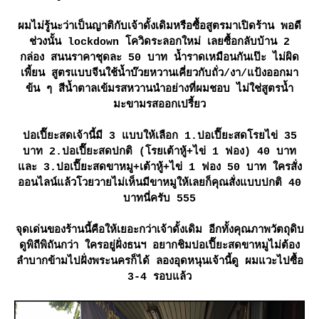
ผมไม่รู้นะว่าเป็นญาติกับเจ้าดั้งเดิมหรือซื้อสูตรมาเปิดร้าน พอดี
ช่วงนั้น lockdown โควิดระลอกใหม่ เลยซื้อกลับบ้าน 2
กล่อง สนนราคาชุดละ 50 บาท น้ำราดเหมือนกันเป๊ะ ไม่ผิด
เพี้ยน สูตรแบบจีนใช้น้ำบ๊วยหวานเคี่ยวกับถั่ว/งา/แป้งออกมา
ข้น ๆ สีน้ำตาลเข้มรสหวานนำอย่างที่ผมชอบ ไม่ใช่สูตรน้ำ
มะขามรสออกเปรี้ยว
ปอเปี๊ยะสดเจ้านี้มี 3 แบบให้เลือก 1.ปอเปี๊ยะสดโรยไข่ 35
บาท 2.ปอเปี๊ยะสดปกติ (โรยเต้าหู้+ไข่ 1 ฟอง) 40 บาท
ละ 3.ปอเปี๊ยะสดขาหมู+เต้าหู้+ไข่ 1 ฟอง 50 บาท ใครสั่ง
ออนไลน์แล้วโวยวายไม่เห็นมีขาหมูให้เลยก็คุณสั่งแบบปกติ 40
บาทนี่ครับ 555
จุดเด่นของร้านนี้คือให้เยอะกว่าเจ้าดั้งเดิม อีกทั้งคุณภาพวัตถุดิบ
ดูพิถีพิถันกว่า ใครอยู่ฝั่งธนฯ อยากชิมปอเปี๊ยะสดขาหมูไม่ต้อง
ลำบากข้ามไปฝั่งพระนครก็ได้ ลองอุดหนุนเจ้านี้ดู ผมแวะไปซื้อ
3-4 รอบแล้ว