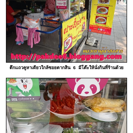
ตึกแถวคูหาเดียวใกล้ซอยตากสิน 6 มีโต๊ะให้นั่งกินที่ร้านด้ว