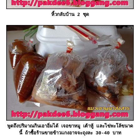
หิ้วกลับบ้าน 2 ชุด
พูดถึงปริมาณกินเอาอิ่มได้ เจอขาหมู เต้าหู้ และไข่พะโล้ขนาด
นี้ ถ้าซื้อร้านขายข้าวแกงอาจจะถุงละ 30-40 บาท