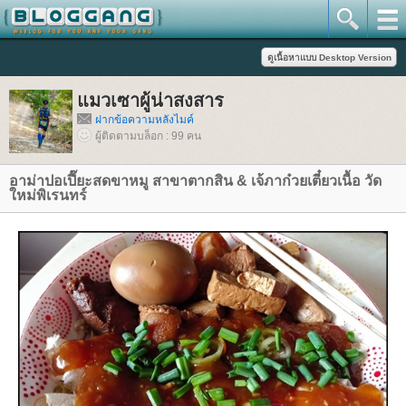
มวเซาผู้น่าสงสาร
ฝากข้อความหลังไมค์
ผู้ติดตามบล็อก : 99 คน
อาม่าปอเปี๊ยะสดขาหมู สาขาตากสิน & เจ้ภาก๋วยเตี๋ยวเนื้อ วัด
หม่พิเรนทร์