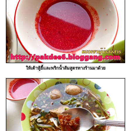
ห้เต้าหู้ยี้และพริกน้ำส้มสูตรทางร้านมาด้ว