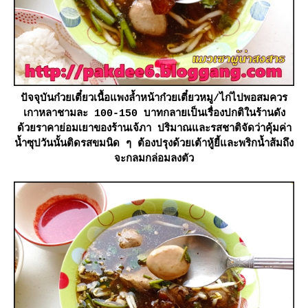
ปัจจุบันก๋วยเตี๋ยวเนื้อแพงล้ำหน้าก๋วยเตี๋ยวหมู/ไก่ไปพอสมควร
เกาหลาชามละ 100-150 บาทกลายเป็นเรื่องปกติในร้านดัง
ด้วยราคาย่อมเยาของร้านเจ้ภา ปริมาณและรสชาติจัดว่าคุ้มค่า
น้ำซุปวันนั้นติดรสขมนิด ๆ ต้องปรุงด้วยเต้าหู้ยี้และพริกน้ำส้มถึง
จะกลมกล่อมลงตัว