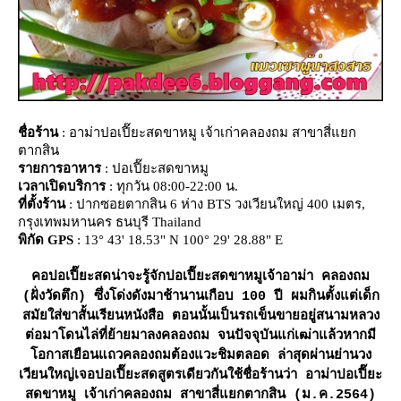
ชื่อร้าน
: อาม่าปอเปี๊ยะสดขาหมู เจ้าเก่าคลองถม สาขาสี่แยก
ตากสิน
รายการอาหาร
: ปอเปี๊ยะสดขาหมู
เวลาเปิดบริการ
: ทุกวัน 08:00-22:00 น.
ที่ตั้งร้าน
: ปากซอยตากสิน 6 ห่าง BTS วงเวียนใหญ่ 400 เมตร,
กรุงเทพมหานคร ธนบุรี Thailand
พิกัด GPS
: 13° 43' 18.53" N 100° 29' 28.88" E
คอปอเปี๊ยะสดน่าจะรู้จักปอเปี๊ยะสดขาหมูเจ้าอาม่า คลองถม
(ฝั่งวัดตึก) ซึ่งโด่งดังมาช้านานเกือบ 100 ปี ผมกินตั้งแต่เด็ก
สมัยใส่ขาสั้นเรียนหนังสือ ตอนนั้นเป็นรถเข็นขายอยู่สนามหลวง
ต่อมาโดนไล่ที่ย้ายมาลงคลองถม จนปัจจุบันแก่เฒ่าแล้วหากมี
อกาสเยือนแถวคลองถมต้องแวะชิมตลอด ล่าสุดผ่านย่านวง
เวียนใหญ่เจอปอเปี๊ยะสดสูตรเดียวกันใช้ชื่อร้านว่า อาม่าปอเปี๊ยะ
สดขาหมู เจ้าเก่าคลองถม สาขาสี่แยกตากสิน (ม.ค.2564)