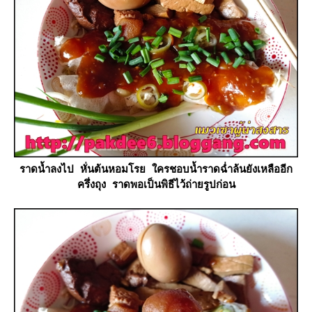
ราดน้ำลงไป หั่นต้นหอมโรย ใครชอบน้ำราดฉ่ำล้นยังเหลืออีก
ครึ่งถุง ราดพอเป็นพิธีไว้ถ่ายรูปก่อน