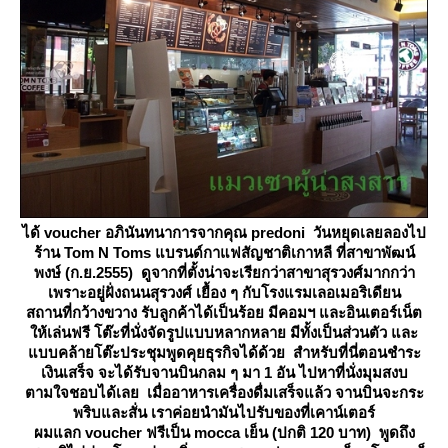
ได้ voucher อภินันทนาการจากคุณ predoni วันหยุดเลยลองไป
ร้าน Tom N Toms แบรนด์กาแฟสัญชาติเกาหลี ที่สาขาพัฒน์
พงษ์ (ก.ย.2555) ดูจากที่ตั้งน่าจะเรียกว่าสาขาสุรวงศ์มากกว่า
เพราะอยู่ฝั่งถนนสุรวงศ์ เยื้อง ๆ กับโรงแรมเลอเมอริเดียน
สถานที่กว้างขวาง รับลูกค้าได้เป็นร้อย มีคอมฯ และอินเตอร์เน็ต
ห้เล่นฟรี โต๊ะที่นั่งจัดรูปแบบหลากหลาย มีทั้งเป็นส่วนตัว และ
บบคล้ายโต๊ะประชุมพูดคุยธุรกิจได้ด้วย สำหรับที่นี่ตอนชำระ
เงินเสร็จ จะได้รับจานบินกลม ๆ มา 1 อัน ไปหาที่นั่งมุมสงบ
ตามใจชอบได้เลย เมื่ออาหารเครื่องดื่มเสร็จแล้ว จานบินจะกระ
พริบและสั่น เราค่อยนำมันไปรับของที่เคาน์เตอร์
ผมแลก voucher ฟรีเป็น mocca เย็น (ปกติ 120 บาท) พูดถึง