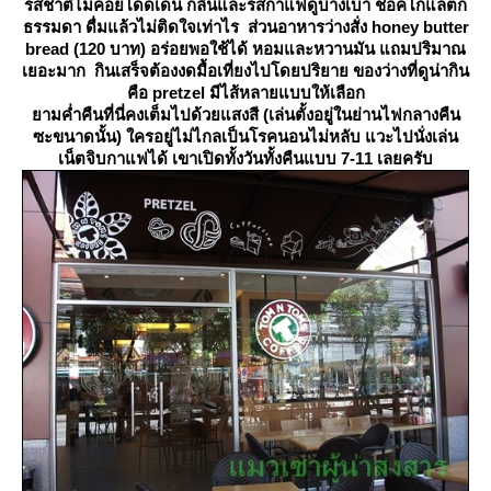
รสชาติไม่ค่อยโดดเด่น กลิ่นและรสกาแฟดูบางเบา ช็อคโกแลตก็
ธรรมดา ดื่มแล้วไม่ติดใจเท่าไร ส่วนอาหารว่างสั่ง honey butter
bread (120 บาท) อร่อยพอใช้ได้ หอมและหวานมัน แถมปริมาณ
เยอะมาก กินเสร็จต้องงดมื้อเที่ยงไปโดยปริยาย ของว่างที่ดูน่ากิน
คือ pretzel มีไส้หลายแบบให้เลือก
ามค่ำคืนที่นี่คงเต็มไปด้วยแสงสี (เล่นตั้งอยู่ในย่านไฟกลางคืน
ซะขนาดนั้น) ใครอยู่ไม่ไกลเป็นโรคนอนไม่หลับ แวะไปนั่งเล่น
เน็ตจิบกาแฟได้ เขาเปิดทั้งวันทั้งคืนแบบ 7-11 เลยครับ