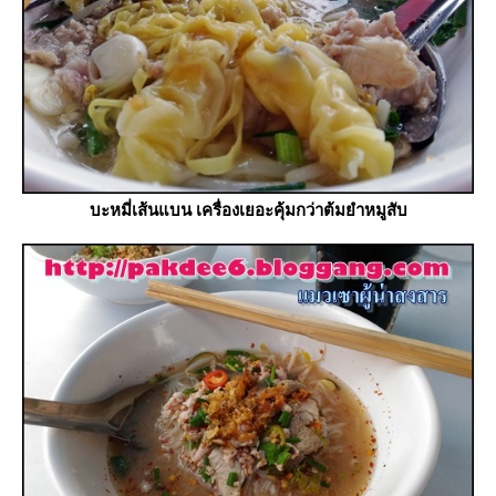
บะหมี่เส้นแบน เครื่องเยอะคุ้มกว่าต้มยำหมูสับ