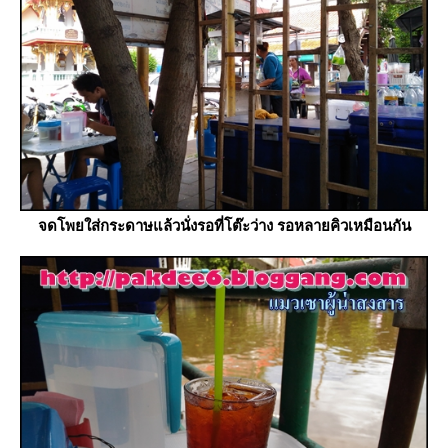
จดโพยใส่กระดาษแล้วนั่งรอที่โต๊ะว่าง รอหลายคิวเหมือนกัน