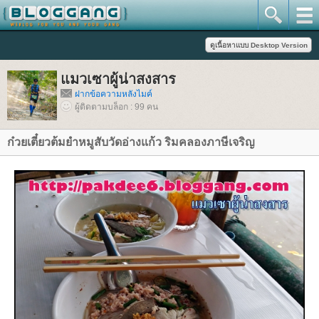
มวเซาผู้น่าสงสาร
ฝากข้อความหลังไมค์
ผู้ติดตามบล็อก : 99 คน
ก๋วยเตี๋ยวต้มยำหมูสับวัดอ่างแก้ว ริมคลองภาษีเจริญ