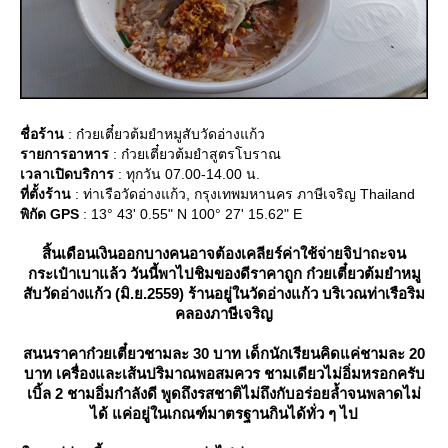
ชื่อร้าน
: ก๋วยเตี๋ยวต้มยำหมูสับวัดอ่างแก้ว
รายการอาหาร
: ก๋วยเตี๋ยวต้มยำสูตรโบราณ
เวลาเปิดบริการ
: ทุกวัน 07.00-14.00 น.
ที่ตั้งร้าน
: ท่าเรือวัดอ่างแก้ว, กรุงเทพมหานคร ภาษีเจริญ Thailand
พิกัด GPS
: 13° 43' 0.55" N 100° 27' 15.62" E
สิ้นเดือนเงินออกบางคนอาจต้องเคลียร์ค่าใช้จ่ายจิปาถะจน
กระเป๋าเบาแล้ว วันนี้พาไปชิมของดีราคาถูก ก๋วยเตี๋ยวต้มยำหมู
สับวัดอ่างแก้ว (มิ.ย.2559) ร้านอยู่ในวัดอ่างแก้ว บริเวณท่าเรือริม
คลองภาษีเจริญ
สนนราคาก๋วยเตี๋ยวชามละ 30 บาท เด็กนักเรียนคิดแค่ชามละ 20
บาท เครื่องและเส้นปริมาณพอสมควร ชามเดียวไม่อิ่มหรอกครับ
เบิ้ล 2 ชามอิ่มกำลังดี พูดถึงรสชาติไม่ถึงกับอร่อยล้ำจนพลาดไม่
ได้ แค่อยู่ในเกณฑ์มาตรฐานกินได้ทั่ว ๆ ไป