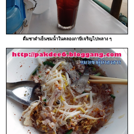
ดื่มชาดำเย็นชมน้ำในคลองภาษีเจริญไปพลาง ๆ