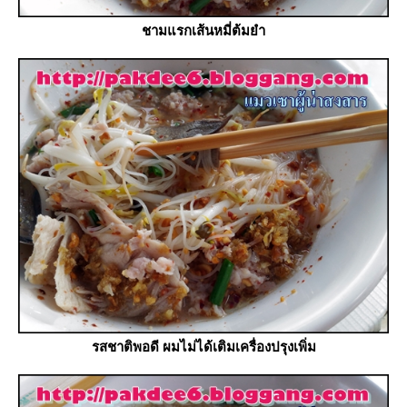
ชามแรกเส้นหมี่ต้มยำ
รสชาติพอดี ผมไม่ได้เติมเครื่องปรุงเพิ่ม