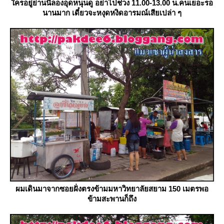
ครอยู่ย่านนี้ลองอุดหนุนดู อย่าไปช่วง 11.00-13.00 น.คนเยอะรอ
นานมาก เดี๋ยวจะหงุดหงิดอารมณ์เสียเปล่า ๆ
ผมเดินมาจากซอยฝั่งตรงข้ามมหาวิทยาลัยสยาม 150 เมตรพอ
ข้ามสะพานก็ถึง