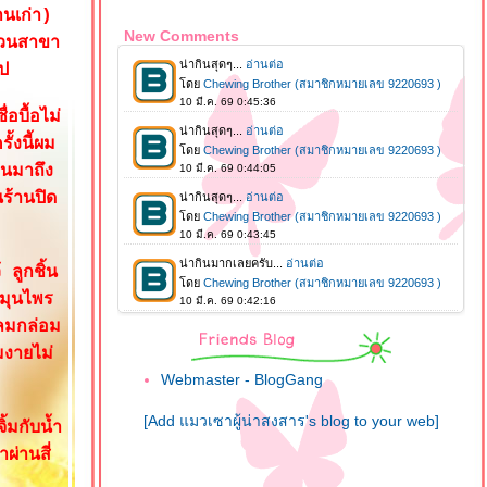
านเก่า)
New Comments
ส่วนสาขา
ไป
อบื้อไม่
้งนี้ผม
นมาถึง
ร้านปิด
 ลูกชิ้น
สมุนไพร
ลมกล่อม
งายไม่
Webmaster - BlogGang
[Add แมวเซาผู้น่าสงสาร's blog to your web]
ิ้มกับน้ำ
ผ่านสี่