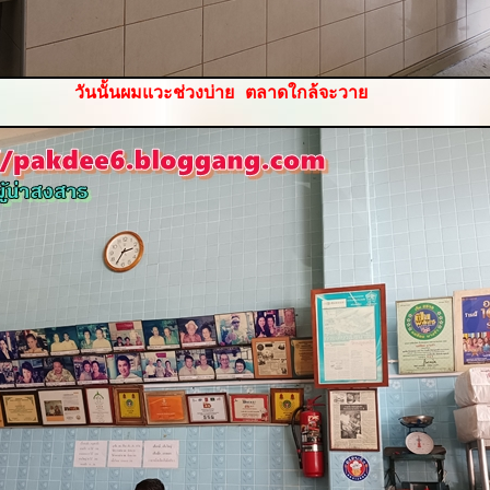
วันนั้นผมแวะช่วงบ่าย ตลาดใกล้จะวา