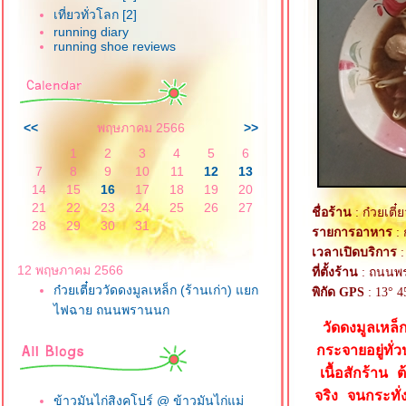
เที่ยวทั่วโลก [2]
running diary
running shoe reviews
<<
พฤษภาคม 2566
>>
1
2
3
4
5
6
7
8
9
10
11
12
13
14
15
16
17
18
19
20
21
22
23
24
25
26
27
ชื่อร้าน
: ก๋วยเตี๋
28
29
30
31
รายการอาหาร
: 
เวลาเปิดบริการ
:
12 พฤษภาคม 2566
ที่ตั้งร้าน
: ถนนพร
ก๋วยเตี๋ยววัดดงมูลเหล็ก (ร้านเก่า) แยก
พิกัด GPS
: 13° 4
ไฟฉาย ถนนพรานนก
วัดดงมูลเหล็
กระจายอยู่ทั่
เนื้อสักร้าน
จริง จนกระทั่
ข้าวมันไก่สิงคโปร์ @ ข้าวมันไก่แม่