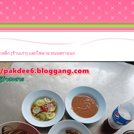
มูลเหล็ก (ร้านเก่า) แยกไฟฉาย ถนนพรานนก