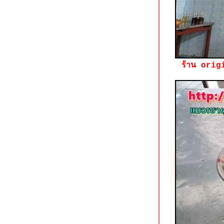
ก๋วยเตี๋ยวเนื้อนายโส่ย ถนนพระอาทิตย์
เอี้ยวฮินโภชนา อาหารจีนแคะ @
วุฒากาศ
ข้าวหมูแดงหมูกรอบ @ โจ๊กหมูทอง
บางแค
ร้านกระเป๋าอาหารตามสั่ง ถนนช่าง
ร้าน orig
อากาศอุทิศ ดอนเมือง
สนธยาก๋วยเตี๋ยวเนื้อตุ๋น-หมูตุ๋น
ดอนเมือง
ผัดหมี่ฮกเกี้ยน @ หมี่ภูเก็ต วัดสะพาน
ตลิ่งชัน
ข้าวมันไก่เบตง เพชรเกษม 20
ภาษีเจริญ
ก๋วยจั๊บน้ำข้นยืนพื้น (สี่แยกพรานนก)
สาขาบางหว้า
ติ่งไท้ฝู (ต้นตำรับ) รามคำแหง 14
Lucky Panda American Chinese Eats
อโศก
ก๋วยเตี๋ยวลูกชิ้นปลาเจ้าพระยา สาขาวง
เวียนใหญ่
ครัวเมืองเว้ ลาว-ญวน ลาดกระบัง