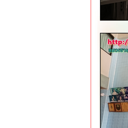
ขาหมูต้มถั่วกระทะทอง เจริญนคร 21
คลองสาน
มาดามแซ่บ ผัดไทย & หอยทอด
ดอนเมือง
อ้วนเย็นตาโฟ เจ้าเก่าหาดใหญ่ โชคชั
4
ข้าวต้มสวนหลวง ปากซอยอ่อนนุช 16
ก๋วยเตี๋ยวตำลึงนายอ้วน บางขุนนนท์
ซ้งเย็นตาโฟ ก๋วยเตี๋ยวลูกชิ้นปลา พุทธ
มณฑลสาย 1
มารีน่า ข้าวต้มโชคชัย 4 สุดยอด
ข้าวต้มกุ๊ยฮาลาลในตำนาน
เตี๋ยวเนื้อนายหมีเชฟกระทะเหล็ก
ชคชัย 4 หน้ากองปราบ
นกเป็ดย่าง เสนานิคม & ยอดบะหมี่เกี๊ยว
บางพลัด
ฮั้วลูกชิ้นปลาบุฟเฟต์ สาขาถนนพุทธ
มณฑลสาย 1
ซ้งเป็ดพะโล้ สี่แยกวังหิน ลาดพร้าว
Kenzo Suisan สุขุมวิท 33 ร้านกินดื่ม
สไตล์ญี่ปุน