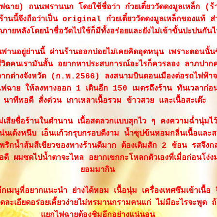
ไฟฉาย) ถนนพรานนก โดยใช้ชื่อว่า ก๋วยเตี๋ยววัดดงมูลเหล็ก (ร้
 ร้านนี้จึงถือว่าเป็น original ก๋วยเตี๋ยววัดดงมูลเหล็กของแท้ 
เปิดภายหลังโดยนำชื่อวัดไปใช้ก็มีทั้งอร่อยและยังไม่เข้าขั้นปะปนกัน
นพ่านอยู่ย่านนี้ ผ่านร้านออกบ่อยไม่เคยคิดอุดหนุน เพราะตอนนั้นซื่
งที่ชีวิตคนเรามันสั้น อยากหาประสบการณ์อะไรก็ควรลอง ลาภปากครั
ากต่างจังหวัด (ก.พ.2566) ลงสนามบินดอนเมืองต่อรถไฟฟ้าจ
ฟฉาย ให้ลงทางออก 1 เดินอีก 150 เมตรถึงร้าน ทันเวลาก่อน
นาทีพอดี สั่งด่วน เกาเหลาเนื้อรวม ข้าวสวย และเนื้อสะเต๊ะ
ม่เสียชื่อร้านในตำนาน เนื้อสดลวกแบบสุกไว ๆ คงความฉ่ำนุ่มไว้
แน่นเด้งหนึบ เอ็นแก้วกรุบกรอบดีงาม น้ำซุปข้นหอมกลิ่นเนื้อและ
ิกน้ำส้มสีเขียวของทางร้านดีมาก ต้องเติมสัก 2 ช้อน รสจึงก
ี ผมซดไปน้ำตาจะไหล อยากเขกกะโหลกตัวเองที่เมื่อก่อนโง่งม
อมมากิน
นอีกเมนูที่อยากแนะนำ ย่างได้หอม เนื้อนุ่ม เครื่องเทศซึมเข้าเนื้อ จ
่วบดละเอียดอร่อยเคี้ยวง่ายไม่ทรมานกรามคนแก่ ไม่มีอะไรจะพูด ถ้า
กไฟฉายต้องชิมอีกอย่างแน่นอน