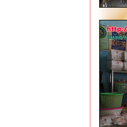
สว่างอรุณ ก๋วยเตี๋ยวเนื้อตุ๋น โชคชัย 4
เจ๊น้อง ขาหมูบุฟเฟต์ 69 บาท บางแวก
62 ภาษีเจริญ
Tokizen Farm & Cafe บางขุนนนท์
คาเฟ่ในสวนสว
มาลีเลิศรส บางขุนนนท์
เฝอลาว ปิ่นเกล้า ใกล้แยก 35 โบวล์
เตี๋ยวรวมโชค ก๋วยเตี๋ยวเนื้อรสเด็ด
ชคชัย 4
ราดหน้ายอดผักนายเหลา (ตลาดนาง
ลิ้นจี่) สาขาโชคชัย 4
ออริจินอลสเต็ก @ เนื้อแท้ สาขาซีคอน
บางแค
หมี่ยำเจริญ สาขาฟอร์จูนทาวน์ รัชดาฯ
ก๋วยเตี๋ยวเนื้อพรเจริญ รัชดาฯ ซอย 3
ราดหน้ากระทะร้อนฉินซี รัชดาฯ ซอ
3
ทีเด็ดก๋วยเตี๋ยวเรืออยุธยา คลองสาน
ครัวตามสั่ง ใต้สถานี BTS วงเวียนใหญ่
คลองสาน