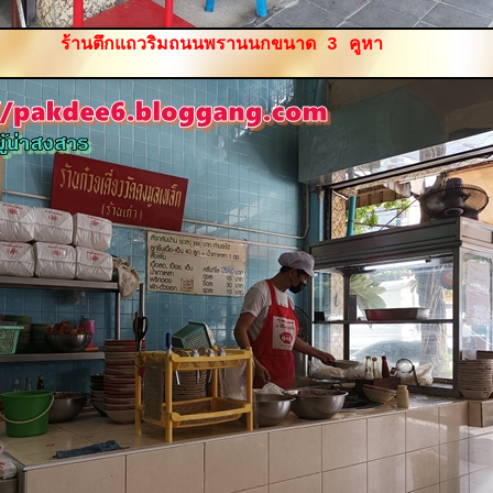
ร้านตึกแถวริมถนนพรานนกขนาด 3 คูหา