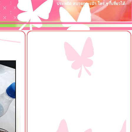
ประหยัด สบายกระเป๋า ใคร ๆ ก็เที่ยวได้