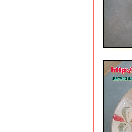
ก๋วยเตี๋ยวเนื้อคุณย่าสูตร 50 ปี ใกล้
MRT บางไผ่
คำรัก บางหว้า ร้านอาหารและคาเฟ่
สวยริมน้ำ
ก๋วยเตี๋ยววัดดงมูลเหล็ก (ร้านเก่า) แยก
ไฟฉาย ถนนพรานนก
เนื้อแท้ สาขาบางอ้อ ร้านเนื้อสูตรเด็ด
ของบังโต Silly Fools
The Canton House เยาวราช ร้าน
ติ่มซำเก่าแก่กับรูปโฉมใหม่
ก๋วยเตี๋ยวเรือ Holyship ถนนพุทธมณฑล
สาย 1
เหอเฉินฟง เยาวราช ติ่มซำสไตล์ฮ่องกง
ข้าวแกงกะหรี่เนื้อรสเด็ด @ Curry
Jung พุทธมณฑลสาย 1
สเต็กสอาด (1970) สี่แยกบ้านแขก
ดั้งเดิมไม่มีสาขา
ปาท่องโก๋เสวย เทเวศน์ & ข้าวหมูแดง
นายกิ้ว เทเวศร์
ตั้งหวังเจ๊ง ก๋วยเตี๋ยวแคะ (นายอ้วนเจ้า