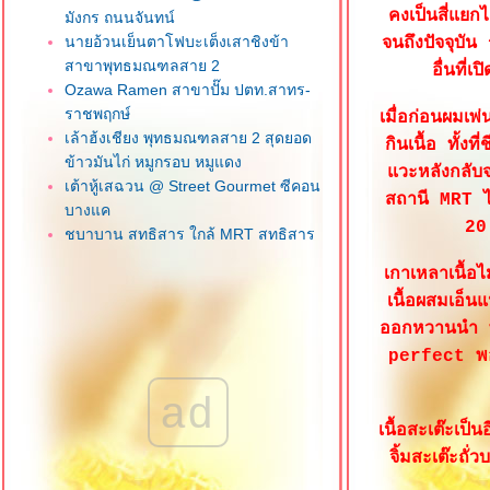
คงเป็นสี่แยก
มังกร ถนนจันทน์
นายอ้วนเย็นตาโฟบะเต็งเสาชิงข้า
จนถึงปัจจุบัน
สาขาพุทธมณฑลสาย 2
อื่นที่
Ozawa Ramen สาขาปั๊ม ปตท.สาทร-
ราชพฤกษ์
เมื่อก่อนผมเพ่
เล้าฮ้งเชียง พุทธมณฑลสาย 2 สุดยอด
กินเนื้อ ทั้
ข้าวมันไก่ หมูกรอบ หมูแดง
วะหลังกลับจ
เต้าหู้เสฉวน @ Street Gourmet ซีคอน
สถานี MRT ไ
บางแค
20 
ชบาบาน สุทธิสาร ใกล้ MRT สุทธิสาร
น้องจูน ลูกชิ้นปลาเยาวราช ภาษีเจริญ
เกาเหลาเนื้อไ
วุฒิกอ ครัวจีนแคะ ซอยเอกชัย 112 บาง
เนื้อผสมเอ็น
บอน
ออกหวานนำ พร
ข้าวพระรามลงสรงท่าดินแดง
คลองสาน
perfect พอด
ฮกหลงข้าวมันไก่ ซอยเจริญราษฎร์ 1
ad
สาทร
เฮียโก๋ข้าวมันไก่ อร่อยเว่อร์ บางแค
เนื้อสะเต๊ะเป็
เจ๊เช็งโภชนา ถนนลาดหญ้า วงเวียน
จิ้มสะเต๊ะถั
หญ่