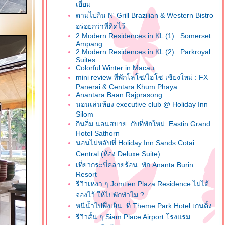
เยี่ยม
ตามไปกิน N' Grill Brazilian & Western Bistro
อร่อยกว่าที่คิดไว้
2 Modern Residences in KL (1) : Somerset
Ampang
2 Modern Residences in KL (2) : Parkroyal
Suites
Colorful Winter in Macau
mini review ที่พักโลโซ/ไฮโซ เชียงใหม่ : FX
Panerai & Centara Khum Phaya
Anantara Baan Rajprasong
นอนเล่นห้อง executive club @ Holiday Inn
Silom
กินอิ่ม นอนสบาย..กับที่พักใหม่..Eastin Grand
Hotel Sathorn
นอนไม่หลับที่ Holiday Inn Sands Cotai
Central (ห้อง Deluxe Suite)
เที่ยวกระบี่คลายร้อน..พัก Ananta Burin
Resort
รีวิวเหงา ๆ Jomtien Plaza Residence ไม่ได้
จองไว้ ให้ไปพักทำไม ?
หนีน้ำไปพึ่งเย็น..ที่ Theme Park Hotel เกนติ้ง
รีวิวสั้น ๆ Siam Place Airport โรงแรม