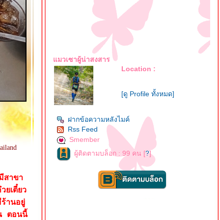
มวเซาผู้น่าสงสาร
Location :
[ดู Profile ทั้งหมด]
ฝากข้อความหลังไมค์
Rss Feed
Smember
iland
ผู้ติดตามบล็อก : 99 คน [
?
]
้มีสาขา
วยเตี๋ยว
้านอยู่
น ตอนนี้