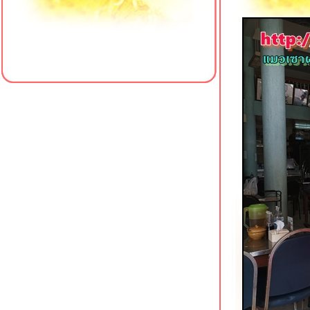
Kofuku สาขาเดอะมอลล์ บางแค
ข้าวมันไก่ เฮียซ่งหังเจี๋ย สาขาหน้า
รพ.พญาไท 3
เป็ดย่างตงเพ้ง สาขาโชคชัย 4
ครัวใส่ใจคาเฟ่ สาขา 4 มหาวิทยาลั
สยาม
เฮียเพ้ง หมูแดง หมูกรอบ เป็ดย่าง
ชคชัย 4
ข้าวต้มเตาถ่าน (ซัวเถา) พุทธมณฑล
สาย 1
เจ๊เกียง โจ๊กกองปราบ โชคชัย 4
Meili Cafe คาเฟ่สไตล์จีนริมคลอง
ภาษีเจริญ
รสดีเด็ด ปิ่นเกล้า อีกหนึ่งก๋วยเตี๋ยวเนื้อ
นตำนาน
คั่วชามเปล บางยี่ขัน ก๋วยเตี๋ยวคั่วไก่เจ้า
ดัง
ข้าวหมูแดง @ หมูทำอะไรก็อร่อ
บางยี่ขัน
Sambai Ramen ถนนพุทธมณฑลสา
2