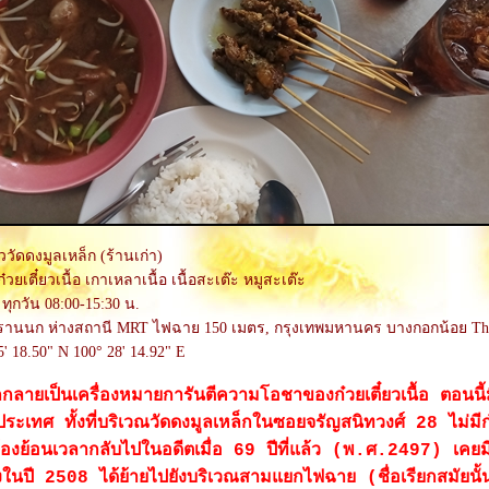
ยววัดดงมูลเหล็ก (ร้านเก่า)
ก๋วยเตี๋ยวเนื้อ เกาเหลาเนื้อ เนื้อสะเต๊ะ หมูสะเต๊ะ
 ทุกวัน 08:00-15:30 น.
านนก ห่างสถานี MRT ไฟฉาย 150 เมตร, กรุงเทพมหานคร บางกอกน้อย Tha
5' 18.50" N 100° 28' 14.92" E
กกลายเป็นเครื่องหมายการันตีความโอชาของก๋วยเตี๋ยวเนื้อ ตอนนี
วประเทศ ทั้งที่บริเวณวัดดงมูลเหล็กในซอยจรัญสนิทวงศ์ 28 ไม่มีก๋
 ต้องย้อนเวลากลับไปในอดีตเมื่อ 69 ปีที่แล้ว (พ.ศ.2497) เคยมีร
งในปี 2508 ได้ย้ายไปยังบริเวณสามแยกไฟฉาย (ชื่อเรียกสมัยนั้