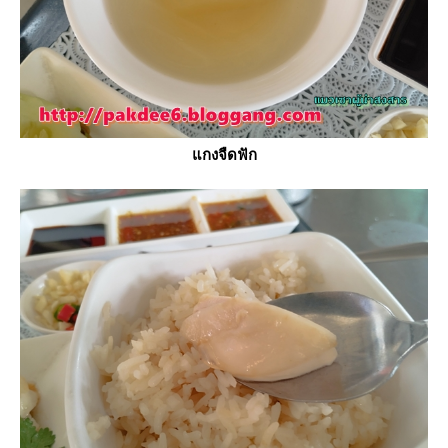
กงจืดฟัก