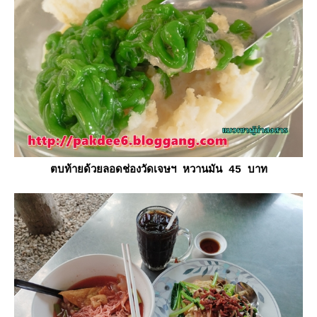
ตบท้ายด้วยลอดช่องวัดเจษฯ หวานมัน 45 บาท