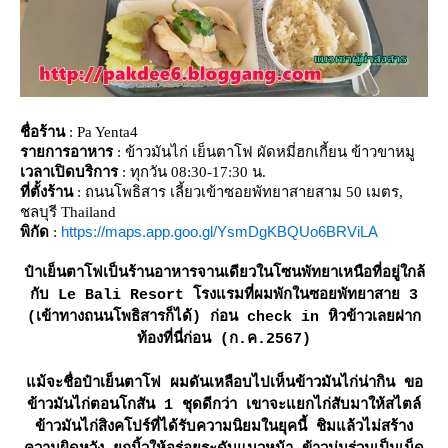
ชื่อร้าน
: Pa Yenta4
รายการอาหาร
: ข้าวมันไก่ เย็นตาโฟ ผัดหมี่ฮกเกี้ยน ข้าวขาหมู
เวลาเปิดบริการ
: ทุกวัน 08:30-17:30 น.
ที่ตั้งร้าน
: ถนนโพธิสาร เลี้ยวเข้าซอยพัทยาสายสาม 50 เมตร,
ชลบุรี Thailand
https://maps.app.goo.gl/YsmDgKBQUo6BRViLA
พิกัด
:
ป๋าเย็นตาโฟเป็นร้านอาหารจานเดียวในโซนพัทยาเหนือที่อยู่ใกล้
กับ Le Bali Resort โรงแรมที่ผมพักในซอยพัทยาสาย 3
(เข้าทางถนนโพธิสารก็ได้) ก่อน check in หิวข้าวเลยฝาก
ท้องที่นี่ก่อน (ก.ค.2567)
ม้จะชื่อป๋าเย็นตาโฟ ผมดันเหลือบไปเห็นข้าวมันไก่น่ากิน ขอ
ข้าวมันไก่ตอนโกสัน 1 ชุดดีกว่า เขาจะแยกไก่สับมาให้สไตล์
ข้าวมันไก่สิงคโปร์ที่ได้รับความนิยมในยุคนี้ ชิมแล้วไม่สร้าง