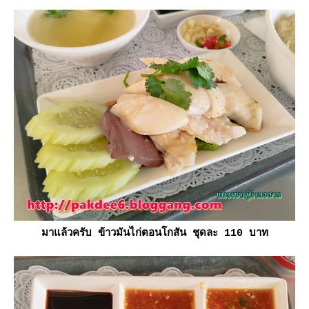
มาแล้วครับ ข้าวมันไก่ตอนโกสัน ชุดละ 110 บาท