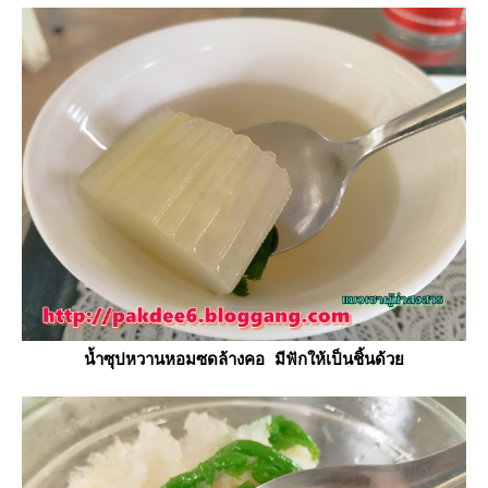
น้ำซุปหวานหอมซดล้างคอ มีฟักให้เป็นชิ้นด้ว