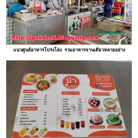
นวศูนย์อาหารโปร่งโล่ง รวมอาหารจานเดียวหลายอย่าง