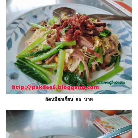
ผัดหมี่ฮกเกี้ยน 95 บาท