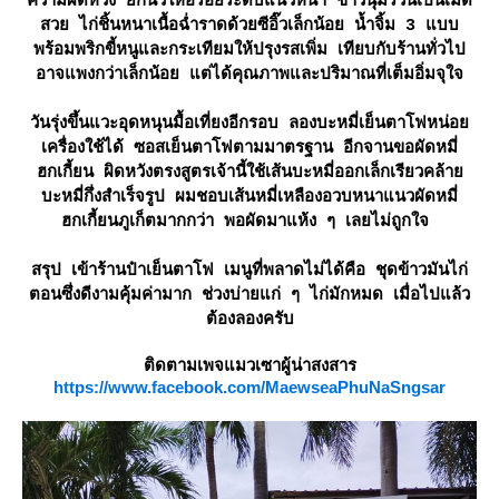
ความผิดหวัง ยกนิ้วให้อร่อยระดับแนวหน้า ข้าวนุ่มร่วนเป็นเม็ด
สวย ไก่ชิ้นหนาเนื้อฉ่ำราดด้วยซีอิ๊วเล็กน้อย น้ำจิ้ม 3 แบบ
พร้อมพริกขี้หนูและกระเทียมให้ปรุงรสเพิ่ม เทียบกับร้านทั่วไป
อาจแพงกว่าเล็กน้อย แต่ได้คุณภาพและปริมาณที่เต็มอิ่มจุใจ
วันรุ่งขึ้นแวะอุดหนุนมื้อเที่ยงอีกรอบ ลองบะหมี่เย็นตาโฟหน่อ
เครื่องใช้ได้ ซอสเย็นตาโฟตามมาตรฐาน อีกจานขอผัดหมี่
ฮกเกี้ยน ผิดหวังตรงสูตรเจ้านี้ใช้เส้นบะหมี่ออกเล็กเรียวคล้า
บะหมี่กึ่งสำเร็จรูป ผมชอบเส้นหมี่เหลืองอวบหนาแนวผัดหมี่
ฮกเกี้ยนภูเก็ตมากกว่า พอผัดมาแห้ง ๆ เลยไม่ถูกใจ
สรุป เข้าร้านป๋าเย็นตาโฟ เมนูที่พลาดไม่ได้คือ ชุดข้าวมันไก่
ตอนซึ่งดีงามคุ้มค่ามาก ช่วงบ่ายแก่ ๆ ไก่มักหมด เมื่อไปแล้ว
ต้องลองครับ
ติดตามเพจแมวเซาผู้น่าสงสาร
https://www.facebook.com/MaewseaPhuNaSngsar