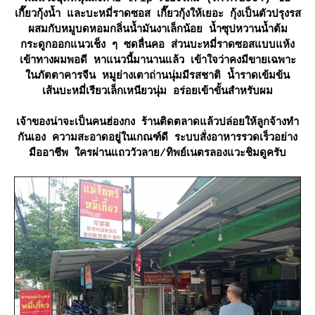
เกี๊ยวกุ้งน้ำ และบะหมี่ราดซอส เกี๊ยวกุ้งให้เยอะ กุ้งเป็นตัวปรุงรส
ผสมกับหมูบดหอมกลิ่นน้ำมันงาเล็กน้อย น้ำซุปหวานน้ำต้ม
กระดูกออกแนวเช็ง ๆ ซดลื่นคอ ส่วนบะหมี่ราดซอสแบบแห้ง
เข้าทางผมพอดี หาแนวนี้มานานแล้ว เข้าใจว่าคงมีขายเฉพาะ
นภัตตาคารจีน หมูย่างเตาถ่านนุ่มมีรสชาติ น้ำราดเข้มข้น
เส้นบะหมี่เรียวเล็กเหนียวนุ่ม อร่อยเข้าขั้นสำหรับผม
เจ้าของน่าจะเป็นคนฮ่องกง ร้านติดตลาดแล้วปล่อยให้ลูกจ้างทำ
กันเอง ความสะอาดอยู่ในเกณฑ์ดี ระบบสั่งอาหารรวดเร็วอย่าง
มืออาชีพ ใครผ่านแถววัวลาย/ทิพย์เนตรลองแวะชิมดูครับ