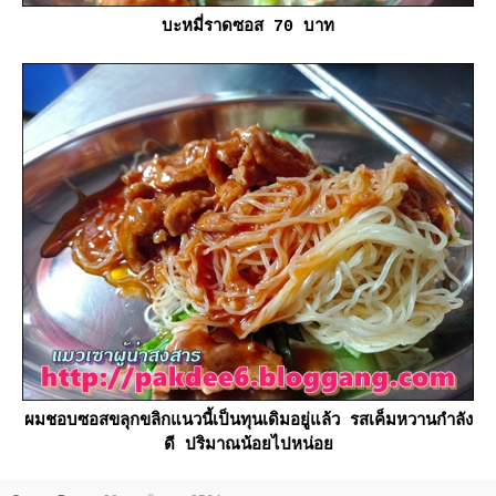
บะหมี่ราดซอส 70 บาท
ผมชอบซอสขลุกขลิกแนวนี้เป็นทุนเดิมอยู่แล้ว รสเค็มหวานกำลัง
ดี ปริมาณน้อยไปหน่อ