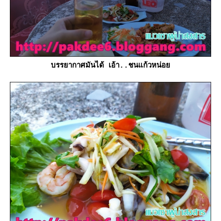
บรรยากาศมันได้ เอ้า..ชนแก้วหน่อ