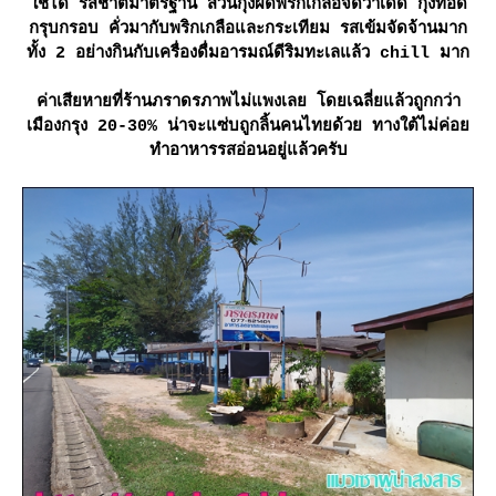
ช้ได้ รสชาติมาตรฐาน ส่วนกุ้งผัดพริกเกลือจัดว่าเด็ด กุ้งทอด
กรุบกรอบ คั่วมากับพริกเกลือและกระเทียม รสเข้มจัดจ้านมาก
ทั้ง 2 อย่างกินกับเครื่องดื่มอารมณ์ดีริมทะเลแล้ว chill มาก
ค่าเสียหายที่ร้านภราดรภาพไม่แพงเลย โดยเฉลี่ยแล้วถูกกว่า
เมืองกรุง 20-30% น่าจะแซ่บถูกลิ้นคนไทยด้วย ทางใต้ไม่ค่อ
ทำอาหารรสอ่อนอยู่แล้วครับ