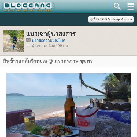
มวเซาผู้น่าสงสาร
ฝากข้อความหลังไมค์
ผู้ติดตามบล็อก : 99 คน
กินข้าวแกล้มวิวทะเล @ ภราดรภาพ ชุมพร