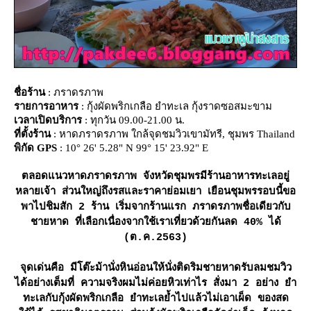
ชื่อร้าน
: ภราดรภาพ
รายการอาหาร
: กุ้งผัดพริกเกลือ ยำทะเล กุ้งราดซอสมะขาม
เวลาเปิดบริการ
: ทุกวัน 09.00-21.00 น.
ที่ตั้งร้าน
: หาดภราดรภาพ ใกล้จุดชมวิวเขามัทรี, ชุมพร Thailand
พิกัด GPS
: 10° 26' 5.28" N 99° 15' 23.92" E
ตลอดแนวหาดภราดรภาพ จังหวัดชุมพรมีร้านอาหารทะเลอยู่
หลายเจ้า ส่วนใหญ่ถึงรสและราคาย่อมเยา เยือนชุมพรรอบนี้ขอ
พาไปชิมสัก 2 ร้าน เริ่มจากร้านแรก ภราดรภาพชื่อเดียวกับ
ชายหาด ที่เลือกเนื่องจากใช้เราเที่ยวด้วยกันลด 40% ได้
(ต.ค.2563)
จุดเด่นคือ มีโต๊ะม้านั่งหินอ่อนให้นั่งติดริมชายหาดรับลมชมวิว
ได้อย่างเต็มที่ ความจริงผมไม่ค่อยหิวเท่าไร สั่งมา 2 อย่าง ยำ
ทะเลกับกุ้งผัดพริกเกลือ ยำทะเลย้ำไปแล้วไม่เอาเผ็ด ของสด