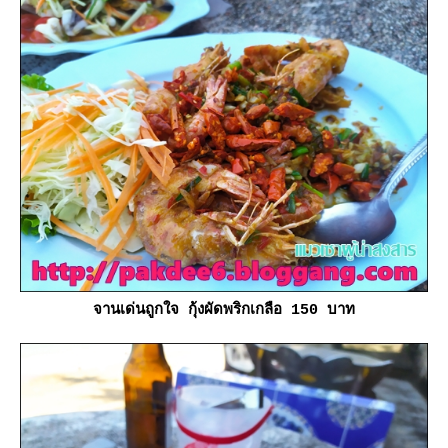
จานเด่นถูกใจ กุ้งผัดพริกเกลือ 150 บาท