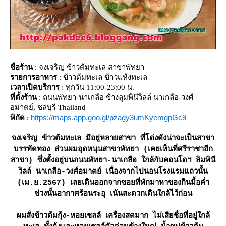
ชื่อร้าน
: จงเจริญ ข้าวต้มทะเล สาขาพัทยา
รายการอาหาร
: ข้าวต้มทะเล ข้าวแห้งทะเล
เวลาเปิดบริการ
: ทุกวัน 11:00-23:00 น.
ที่ตั้งร้าน
: ถนนพัทยา-นาเกลือ ข้างลุมพินีวิลล์ นาเกลือ-วงศ์
อมาตย์, ชลบุรี Thailand
https://maps.app.goo.gl/pzagy3umKyemgpGc9
พิกัด
:
จงเจริญ ข้าวต้มทะเล มีอยู่หลายสาขา ที่โด่งดังน่าจะเป็นสาขา
บรรทัดทอง ส่วนผมอุดหนุนสาขาพัทยา (เคยเห็นที่ศรีราชาอีก
สาขา) ซึ่งตั้งอยู่บนถนนพัทยา-นาเกลือ ใกล้กับคอนโดฯ ลิมพินี
วิลล์ นาเกลือ-วงศ์อมาตย์ เนื่องจากไปนอนโรงแรมแถวนั้น
(เม.ย.2567) เลยเดินออกจากซอยที่พักมาหาของกินมื้อค่ำ
ช่วงนั้นอากาศร้อนระอุ เน้นสะดวกเดินใกล้ไว้ก่อน
ผมสั่งข้าวต้มกุ้ง-หอยเชลล์ เครื่องสดมาก ไม่เสียชื่อที่อยู่ใกล้