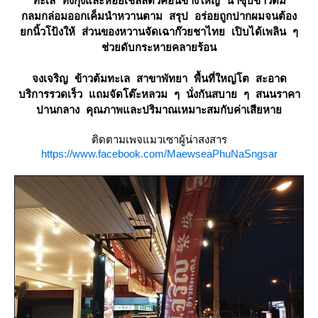
ทะเล ทั้งกุ้งและหอยเชลล์ตัวค่อนข้างใหญ่ น้ำซุปข้าวต้ม
กลมกล่อมออกเค็มนำหวานตาม สรุป อร่อยถูกปากผมจนต้อง
กนิ้วโป้งให้ ส่วนของหวานจัดเฉาก๊วยชาไทย เปิบได้เพลิน ๆ
ช่วยดับกระหายคลายร้อน
จงเจริญ ข้าวต้มทะเล สาขาพัทยา พื้นที่ใหญ่โต สะอาด
บริการรวดเร็ว แถมจัดโต๊ะหลวม ๆ นั่งกันสบาย ๆ สนนราคา
ปานกลาง คุณภาพและปริมาณเหมาะสมกับค่าเสียหา
ติดตามเพจแมวเซาผู้น่าสงสาร
https://www.facebook.com/MaewseaPhuNaSngsar