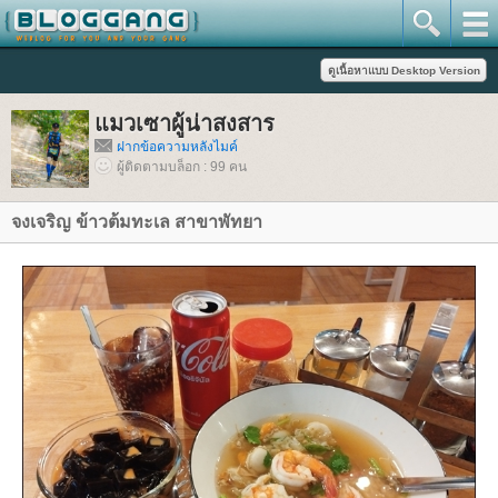
มวเซาผู้น่าสงสาร
ฝากข้อความหลังไมค์
ผู้ติดตามบล็อก : 99 คน
จงเจริญ ข้าวต้มทะเล สาขาพัทยา