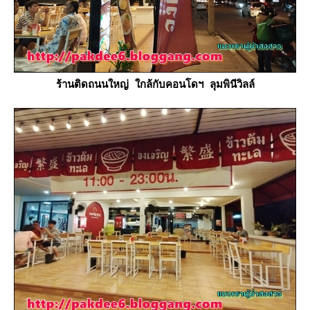
ร้านติดถนนใหญ่ ใกล้กับคอนโดฯ ลุมพินีวิลล์