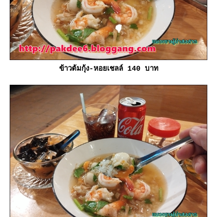
ข้าวต้มกุ้ง-หอยเชลล์ 140 บาท