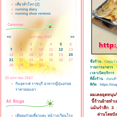
เที่ยวทั่วโลก [2]
running diary
running shoe reviews
<<
มกราคม 2567
>>
1
2
3
4
5
6
7
8
9
10
11
12
13
14
15
16
17
18
19
20
21
22
23
24
25
26
27
ชื่อร้าน
: Ginju C
28
29
30
31
รายการอาหาร
: 
เวลาเปิดบริการ
:
20 มกราคม 2567
ที่ตั้งร้าน
: ถนนท้า
กินจุคาเฟ่ ราชบุรี อาหารญี่ปุ่นอร่อ
https://m
พิกัด
:
ราคาย่อมเยา
ผมเคยอุดหนุนร
นี้ร้านย้ายท
ม้นรำลึก 3 ก
ผ่านโดยบั
เฮียยมก๋วยเตี๋ยวแคะ หน้าวงเวียนโรง