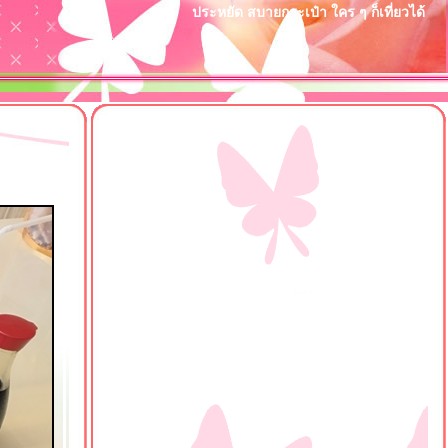
ประหยัด สบายกระเป๋า ใคร ๆ ก็เที่ยวได้