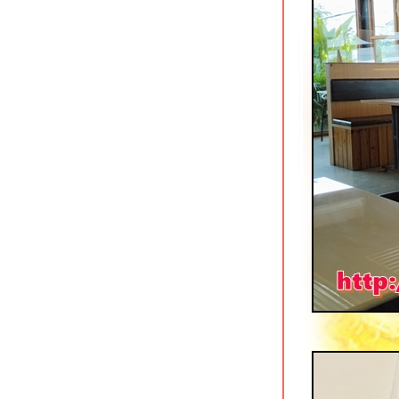
อุดรโภชนา ถนนโพศรี อุดรธานี
สมบูรณ์เป็ดย่าง นครปฐม
ข้าวหมูแดงหงษ์หยก ริมคลองเจดีย์บูชา
นครปฐม
เรือนศิริ Cafe & Restaurant บ้านเกาะ
อยุธยา
ก๋วยเตี๋ยวหมูตุ๋นคุณยาย บางแสน ชลบุรี
ข้าวต้มใบเตย อ่าวอุดม ศรีราชา
เป็ดย่างนาเกลือ ตลาดลานโพธิ์ พัทยา
นายฮวดข้าวขาหมู อยุธยา
เถ้าแก่ลาว อยุธยา ร้านอาหารกินดื่มริม
น้ำ
มองดูเรือ อยุธยา ร้านกุ้งเผาวิวสวยริม
น้ำ
ส้มข้าวหมูแดง นครปฐม
กินจุคาเฟ่ ราชบุรี อาหารญี่ปุ่นอร่อ
ราคาย่อมเยา
เดอะบอส ราดรี ร้านกินดื่มฟังเพลงถนน
บายพาสราชบุรี
ชงต้งเหลาเนื้อ 1986 ราชบุรี