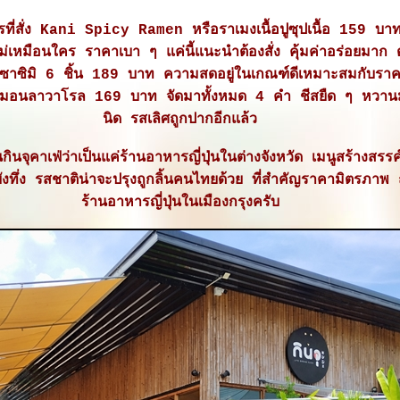
ี่สั่ง Kani Spicy Ramen หรือราเมงเนื้อปูซุปเนื้อ 159 บาท
ม่เหมือนใคร ราคาเบา ๆ แค่นี้แนะนำต้องสั่ง คุ้มค่าอร่อยมาก
ซาซิมิ 6 ชิ้น 189 บาท ความสดอยู่ในเกณฑ์ดีเหมาะสมกับราค
ลมอนลาวาโรล 169 บาท จัดมาทั้งหมด 4 คำ ชีสยืด ๆ หวานม
นิด รสเลิศถูกปากอีกแล้ว
นกินจุคาเฟ่ว่าเป็นแค่ร้านอาหารญี่ปุ่นในต่างจังหวัด เมนูสร้างสรร
ยังทึ่ง รสชาติน่าจะปรุงถูกลิ้นคนไทยด้วย ที่สำคัญราคามิตรภาพ 
ร้านอาหารญี่ปุ่นในเมืองกรุงครับ