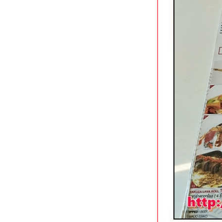
ต้มยำที่ไม่เหมือนใคร
ทิพย์โภชนา ถนนแสงชูโต กาญจนบุรี
Sappari Gelato เชียงใหม่ ค่าเฟ่สว
สไตล์ญี่ปุ่น
มาลีก๋วยเตี๋ยวต้มยำสุโขทัย สาขาคัน
คลอง เชียงใหม่
ครัวป๊อก 9 (ครัวข้าวจ้าวเดิม) ถนน
เลียบคลองชลประทาน เชียงใหม่
Yayuan อาหารจีนเสฉวน/ชานตง @
Terminal 21 Pattaya
ก๋วยเตี๋ยวซุปเปอร์เอ็นตุ๋น นาเกลือ พัทยา
ราดหน้าฮ่องกง ตลาดใหม่นาเกลือ
พัทยา
ข้าวหมูแดงนาเกลือซอย 9 พัทยา
ครัวคุณชาญ ซอยโพธิสาร พัทยา
บานชื่น ระนอง ร้านของว่าง/อาหาร
จานเดียวขวัญใจหนุ่มสาว
ก๋องเมงจั้น บะหมี่ลิ้นชักในตำนาน
สมุทรสงคราม
Eighty Six Ramen นิมมานฯ ซอย 9