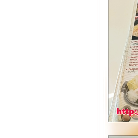
ข้าวต้มซุ่ยฮ้อ เฮียโต ตลาดสนามหญ้า
ราชบุรี
จันจ้าคาเฟ่ ราชบุรี ร้านกาแฟนั่ง chill
จกลางเมือง
ก๋วยเตี๋ยวเนื้อน้ำแดงในตำนาน หน้าวัด
ช่องลม ราชบุรี
เก้าห้องโจ๊กหมู & ก๋วยจั๊บ ถนนนางงาม
สงขลา
Photograph Coffee House สงขลา
ต้ฟ้าเย็นตาโฟ (สาขาใหม่) สงขลา
เย็นตาโฟต้มยำแห้งรสเด็ด
ชิมอาหารพื้นเมืองปีนัง @ สบายดี
สงขลา
ปอเปี๊ยะสด เจ้าเก่าถนนแสงจันทร์
หาดใหญ่
หรงจา กระบี่ อาหารจีนมุสลิมรสเข้ม
The Best One Pad Thai อ่าวนาง
กระบี่
กดำคิทเช่น อ่าวนาง กระบี่
สุดใจเนื้อตุ๋นหมูตุ๋น กาญจนบุรี
เตี๋ยวดูดไข่ กาญจนบุรี ก๋วยเตี๋ยวอัญชัน