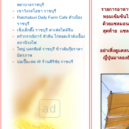
พยาบาลราชบุรี
รายการอาหารท
เขาวังรสโอชา ราชบุรี
หอมเข้มข้นไ
Ratchaburi Daily Farm Cafe ตัวเมือง
ราชบุรี
ด้วยแซลมอน
เช็งเต็กตึ๊ง ราชบุรี ค่าเฟ่สไตล์จีน
สุดท้าย แซ
ครัวกรรณิการ์ หัวหิน ไก่ทอดเจ้าดังเยื้อง
สถานีรถไฟ
หญ่ นครพิงค์ ราชบุรี ข้าวต้มกุ๊ยราคา
อย่าเพิ่งดูแคล
มิตรภาพ
ญี่ปุ่นมาลอง
ปอเปี๊ยะสด @ ร้านศิริชัย ราชบุรี
สุดยอดเนื้อตุ๋น 2016 เชียงรา
Route Bar '90 เชียงราย ร้านกินดื่ม
ราคามิตรภาพ
บะหมี่เกี๊ยวยูนนาน สาขาเชียงรา
ก๋วยเตี๋ยวเนื้อตุ๋น วัดดงมูลเหล็ก ถนน
ราชพฤกษ์ นนทบุรี
ad
นายฮ้อปูดอง บางบัวทอง นนทบุรี
ครัวแม่ฬา กะเพราโคตรปู หัวหิน
จ๊กแต้จิ๋วหัวหิน (โจ๊กเก้าเตา) ถนนแนบ
เคหาสน์