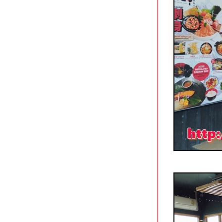
ก๋วยเตี๋ยวเรือรสเด็ด บอยโพธาราม
ราชบุรี
จ๊ก-จั๊บ-เล้งแซ่บ ถนนพัทยา-นาเกลือ
พัทยา
จงเจริญ ข้าวต้มทะเล สาขาพัทยา
บุญเฮง ก๋วยเตี๋ยวขาหมู (ทั้งขา)
นครปฐม
ร้านข้าวหน้าเป็ดเยาวราข (รสเด็ด)
ถนนมหาราช กระบี่
ก๋วยเตี๋ยวสุโขทัย by คุณจันทร์ กระบี่
หยวนเป่าติ่มซำ ถนนมหาราช กระบี่
ร้านอาหารแดง-ดำ พัทยากลาง
ขยี้สาก & ซีฟู้ดมหาชัย กาญจนบุรี
ิ้มไอศกรีม กาญจนบุรี ร้านแนวกุ๊กช็อป
กล้ศาลากลางจังหวัด
น้องอุ้มซีฟู้ด อัมพวา สมุทรสงคราม
Durianism Cafe พัทยากลาง
จิ้งนำ นางรองขาหมู & ลูกชิ้นยืนกิน
บุรีรัมย์
ร้านข้าวต้มผักบุ้งเหิรฟ้า สาขาอุดรธานี