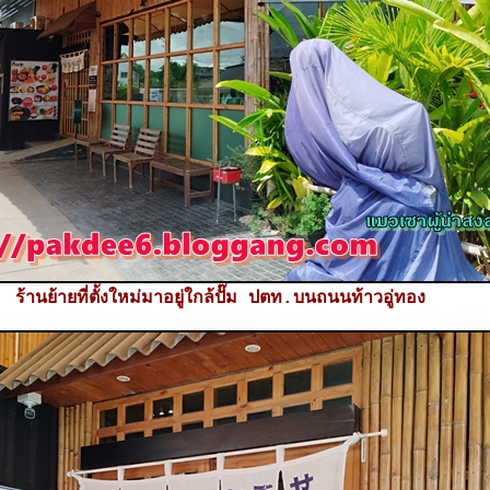
ร้านย้ายที่ตั้งใหม่มาอยู่ใกล้ปั๊ม ปตท.บนถนนท้าวอู่ทอง