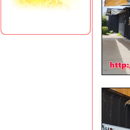
ข้าวหมูแดงนายเคี้ยง สาขาหัวหิน 102
3บันไดติ่มซำ & ซูชิ หัวหิน
ครัวป้าแจ๊ว (เจ้าเก่าเขาตะเกียบ) หัวหิน
ซอย 102
MMice-cream Homemade Hua Hin
กล้ตลาดโต้รุ่งหัวหิน
ป๋าเย็นตาโฟ พัทยาเหนือ
เทียนเทียนไหล 2 หาดใหญ่ ร้านอาหาร
จีนราคามิตรภาพ
ข้าวหมูแดงหมูกรอบ สูตรดั้งเดิม
นครปฐม ศรีราชา
ข้าวหมูแดงป้าลบ & ราชาไอศกรีม
ศรีราชา
เฮงเจริญกรุง ขาหมูเจ้าเก่า พัทยา
ทานูกิ โนะ อูตาเกะ ซอยนาเกลือ 16
พัทยา
เจ๊แหม่มข้าวต้ม-ก๋วยเตี๋ยวอัมพวา สาขา
3 พัทยา
The Box House โพธาราม คาเฟ่วิว
สวยริมน้ำ
เจ๊สาย หอยทอด-ข้าวต้มกุ๊ย โพธาราม