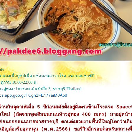
afe
ราเมงเนื้อปูซุปเนื้อ แซลมอนลาวาโรล แซลมอนซาซิมิ
 ทุกวัน 10:00-22:00 น.
วอู่ทอง ปากซอยแม้นรำลึก 3, ราชบุรี Thailand
aps.app.goo.gl/TCgn1FE477aiM8Ap8
้านกินจุคาเฟ่เมื่อ 5 ปีก่อนสมัยตั้งอยู่ฝั่งตรงข้ามโรงแรม Spa
ำเลใหม่ (ถัดจากจุดเดิมบนถนนท้าวอู่ทอง 400 เมตร) มาอยู่หน
่อนออกถนนบายพาสราชบุรี ตกแต่งสวยงามพื้นที่ใหญ่โตกว่าเดิ
งเอิญต้องรีบอุดหนุน (ต.ค.2566) ขอรีวิวอีกรอบต้อนรับสถานที่