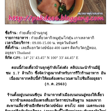
ชื่อร้าน
: ก๋วยเตี๋ยวบ้านจุกคู่
รายการอาหาร
: ก๋วยเตี๋ยวคากิ/หมูตุ๋น/ไก่ตุ๋น เกาเหลาคากิ
เวลาเปิดบริการ
: 09.00-15.00 น. หยุดวันจันทร์
ที่ตั้งร้าน
: เลยสี่แยกวัดวงษ์ฆ้อง 400 เมตร ติดกับวัดกุฏิทอง,
อยุธยา Thailand
พิกัด GPS
: 14° 21' 43.45" N 100° 33' 44.45" E
ตอนนี้ก๋วยเตี๋ยวบ้านจุกคู่กำลังโด่งดัง คลิปแนะนำร้านมีผู้
ชม 1.7 ล้านวิว ซึ่งจัดว่าสูงมากสำหรับการรีวิวร้านอาหาร อัน
เนื่องมาจากคลิปนี้ทำให้ผมต้องตระเวณตามไปชิมถึงอยุธยา
(ก.ค.2563)
ร้านตั้งอยู่บนถนนชีกุน ถ้ามาจากตัวเมืองบนถนนอู่ทองให้เลี้ยว
ขวาข้ามคลองเมืองตรงสี่แยกวัดราชประดิษฐาน พอลงจาก
สะพานเลี้ยวซ้ายอีกทีตรงวัดวงษ์ฆ้อง ตรงไป 400 เมตรจะเจอ