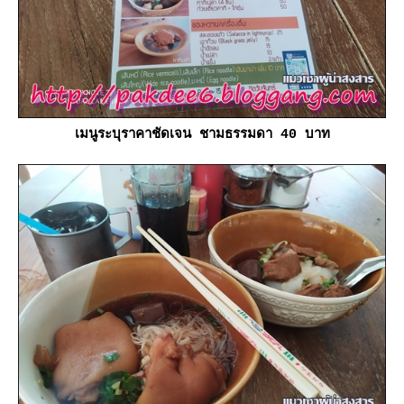
เมนูระบุราคาชัดเจน ชามธรรมดา 40 บาท