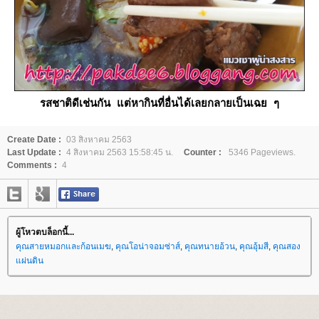
รสชาติดีเช่นกัน แต่หากินที่อื่นได้เลยกลายเป็นเฉย ๆ
Create Date :
03 สิงหาคม 2563
Last Update :
4 สิงหาคม 2563 15:58:45 น.
Counter :
5346 Pageviews.
Comments :
4
ผู้โหวตบล็อกนี้...
คุณสายหมอกและก้อนเมฆ
,
คุณโอน่าจอมซ่าส์
,
คุณทนายอ้วน
,
คุณอุ้มสี
,
คุณสอง
ผ่นดิน