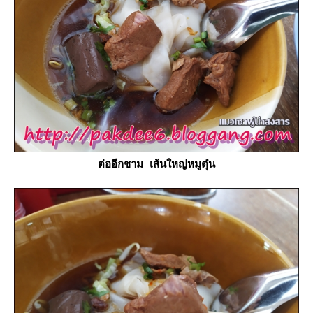
ต่ออีกชาม เส้นใหญ่หมูตุ๋น