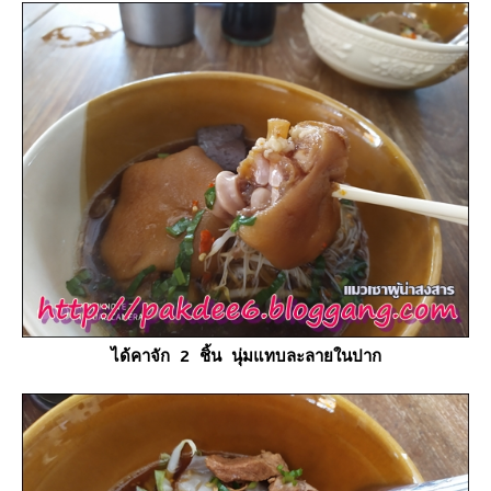
ได้คาจัก 2 ชิ้น นุ่มแทบละลายในปาก