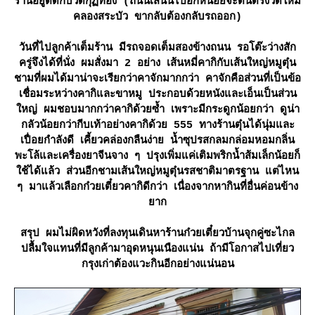
ร้านอยู่ติดกับวัดกุฏิทอง (ถนนเส้นนี้ไปอีกหน่อยจะตันตรงวัดใหม่
คลองสระบัว ขากลับต้องกลับรถออก)
วันที่ไปลูกค้าเต็มร้าน มีรถจอดเต็มสองข้างถนน รอโต๊ะว่างสัก
ครู่จึงได้ที่นั่ง ผมสั่งมา 2 อย่าง เส้นหมี่คากิกับเส้นใหญ่หมูตุ๋น
ชามที่ผมได้มาน่าจะเรียกว่าคาจักมากกว่า คาจักคือส่วนที่เป็นข้อ
เชื่อมระหว่างคากิและขาหมู ประกอบด้วยหนังและเอ็นเป็นส่วน
หญ่ ผมชอบมากกว่าคากิด้วยซ้ำ เพราะมีกระดูกน้อยกว่า ดูน่า
กลัวน้อยกว่ากีบเท้าอย่างคากิด้วย 555 ทางร้านตุ๋นได้นุ่มและ
เปื่อยกำลังดี เคี้ยวคล่องกลืนง่าย น้ำซุปรสกลมกล่อมหอมกลิ่น
พะโล้และเครื่องยาจีนจาง ๆ ปรุงเพิ่มแค่เติมพริกน้ำส้มเล็กน้อยก็
ช้ได้แล้ว ส่วนอีกชามเส้นใหญ่หมูตุ๋นรสชาติมาตรฐาน แต่ไหน
ๆ มาแล้วเลือกก๋วยเตี๋ยวคากิดีกว่า เนื่องจากหากินที่อื่นค่อนข้าง
าก
สรุป ผมไม่ผิดหวังที่ลงทุนเดินหาร้านก๋วยเตี๋ยวบ้านจุกคู่ซะไกล
ปลื้มใจแทนที่มีลูกค้ามาอุดหนุนเนืองแน่น ถ้ามีโอกาสไปเที่ยว
กรุงเก่าต้องแวะกินอีกอย่างแน่นอน