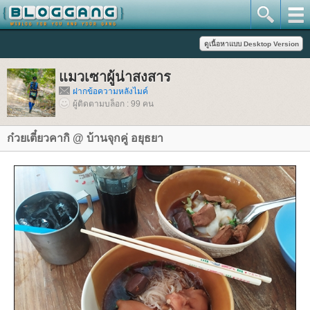
มวเซาผู้น่าสงสาร
ฝากข้อความหลังไมค์
ผู้ติดตามบล็อก : 99 คน
ก๋วยเตี๋ยวคากิ @ บ้านจุกคู่ อยุธยา