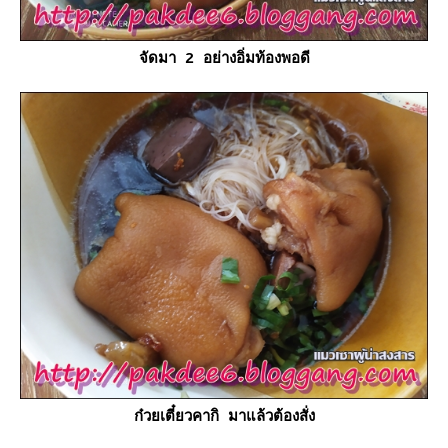
จัดมา 2 อย่างอิ่มท้องพอดี
ก๋วยเตี๋ยวคากิ มาแล้วต้องสั่ง