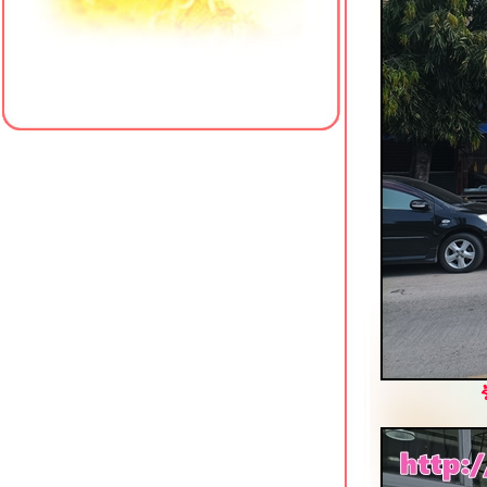
ข้าวหมูแดงนายเคี้ยง สาขาหัวหิน 102
3บันไดติ่มซำ & ซูชิ หัวหิน
ครัวป้าแจ๊ว (เจ้าเก่าเขาตะเกียบ) หัวหิน
ซอย 102
MMice-cream Homemade Hua Hin
กล้ตลาดโต้รุ่งหัวหิน
ป๋าเย็นตาโฟ พัทยาเหนือ
เทียนเทียนไหล 2 หาดใหญ่ ร้านอาหาร
จีนราคามิตรภาพ
ข้าวหมูแดงหมูกรอบ สูตรดั้งเดิม
นครปฐม ศรีราชา
ข้าวหมูแดงป้าลบ & ราชาไอศกรีม
ศรีราชา
เฮงเจริญกรุง ขาหมูเจ้าเก่า พัทยา
ทานูกิ โนะ อูตาเกะ ซอยนาเกลือ 16
พัทยา
เจ๊แหม่มข้าวต้ม-ก๋วยเตี๋ยวอัมพวา สาขา
3 พัทยา
The Box House โพธาราม คาเฟ่วิว
สวยริมน้ำ
เจ๊สาย หอยทอด-ข้าวต้มกุ๊ย โพธาราม