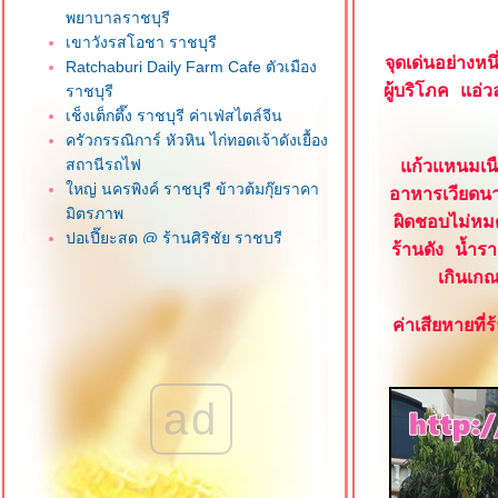
พยาบาลราชบุรี
เขาวังรสโอชา ราชบุรี
จุดเด่นอย่างห
Ratchaburi Daily Farm Cafe ตัวเมือง
ราชบุรี
ผู้บริโภค แอ่
เช็งเต็กตึ๊ง ราชบุรี ค่าเฟ่สไตล์จีน
ครัวกรรณิการ์ หัวหิน ไก่ทอดเจ้าดังเยื้อง
สถานีรถไฟ
ก้วแหนมเนื
หญ่ นครพิงค์ ราชบุรี ข้าวต้มกุ๊ยราคา
อาหารเวียดนา
มิตรภาพ
ผิดชอบไม่หมด
ปอเปี๊ยะสด @ ร้านศิริชัย ราชบุรี
ร้านดัง น้ำร
สุดยอดเนื้อตุ๋น 2016 เชียงรา
เกินเกณ
Route Bar '90 เชียงราย ร้านกินดื่ม
ราคามิตรภาพ
ค่าเสียหายที
บะหมี่เกี๊ยวยูนนาน สาขาเชียงรา
ก๋วยเตี๋ยวเนื้อตุ๋น วัดดงมูลเหล็ก ถนน
ราชพฤกษ์ นนทบุรี
ad
นายฮ้อปูดอง บางบัวทอง นนทบุรี
ครัวแม่ฬา กะเพราโคตรปู หัวหิน
จ๊กแต้จิ๋วหัวหิน (โจ๊กเก้าเตา) ถนนแนบ
เคหาสน์