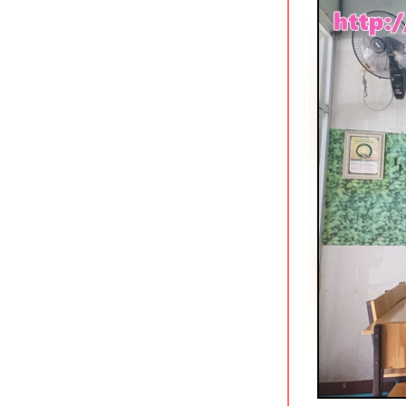
อุดรโภชนา ถนนโพศรี อุดรธานี
สมบูรณ์เป็ดย่าง นครปฐม
ข้าวหมูแดงหงษ์หยก ริมคลองเจดีย์บูชา
นครปฐม
เรือนศิริ Cafe & Restaurant บ้านเกาะ
อยุธยา
ก๋วยเตี๋ยวหมูตุ๋นคุณยาย บางแสน ชลบุรี
ข้าวต้มใบเตย อ่าวอุดม ศรีราชา
เป็ดย่างนาเกลือ ตลาดลานโพธิ์ พัทยา
นายฮวดข้าวขาหมู อยุธยา
เถ้าแก่ลาว อยุธยา ร้านอาหารกินดื่มริม
น้ำ
มองดูเรือ อยุธยา ร้านกุ้งเผาวิวสวยริม
น้ำ
ส้มข้าวหมูแดง นครปฐม
กินจุคาเฟ่ ราชบุรี อาหารญี่ปุ่นอร่อ
ราคาย่อมเยา
เดอะบอส ราดรี ร้านกินดื่มฟังเพลงถนน
บายพาสราชบุรี
ชงต้งเหลาเนื้อ 1986 ราชบุรี