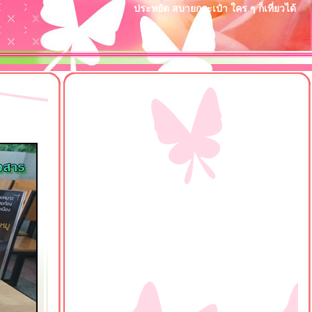
ประหยัด สบายกระเป๋า ใคร ๆ ก็เที่ยวได้