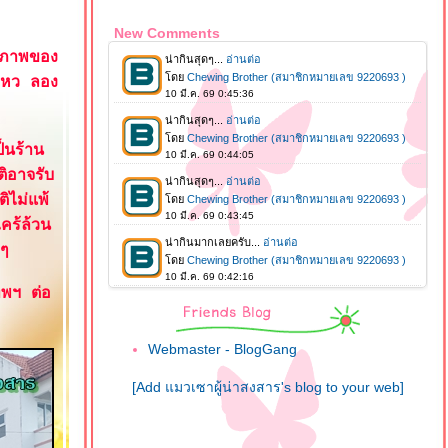
New Comments
ุขภาพของ
่ไหว ลอง
็นร้าน
ิอาจรับ
ิไม่แพ้
คร้ล้วน
 ๆ
ทพฯ ต่อ
Webmaster - BlogGang
[Add แมวเซาผู้น่าสงสาร's blog to your web]