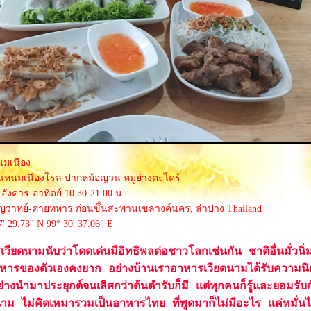
นมเนือง
แหนมเนืองโรล ปากหม้อญวน หมูย่างตะไคร้
 อังคาร-อาทิตย์ 10:30-21:00 น.
ญวาทย์-ค่ายทหาร ก่อนขึ้นสะพานเขลางค์นคร, ลำปาง Thailand
7' 29.73" N 99° 30' 37.06" E
เวียดนามนับว่าโดดเด่นมีอิทธิพลต่อชาวโลกเช่นกัน ชาติอื่นมั่วนิ
หารของตัวเองคงยาก อย่างบ้านเราอาหารเวียดนามได้รับความน
งนำมาประยุกต์จนเลิศกว่าต้นตำรับก็มี แต่ทุกคนก็รู้และยอมรับกั
ม ไม่คิดเหมารวมเป็นอาหารไทย ที่พูดมาก็ไม่มีอะไร แค่หมั่นไส