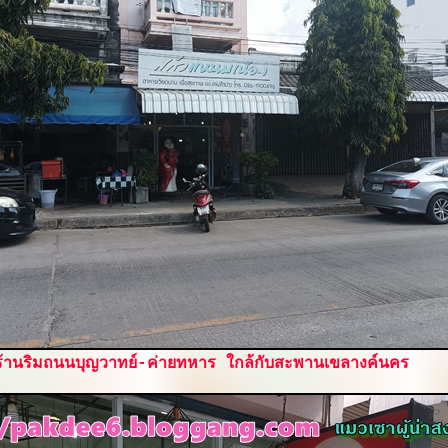
ร้านริมถนนบุญวาทย์-ค่ายทหาร ใกล้กับสะพานเขลางค์นคร