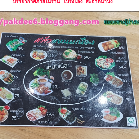
บรรยากาศภายในร้าน โปร่งโล่ง สะอาดน่านั่ง