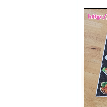
ข้าวต้มซุ่ยฮ้อ เฮียโต ตลาดสนามหญ้า
ราชบุรี
จันจ้าคาเฟ่ ราชบุรี ร้านกาแฟนั่ง chill
จกลางเมือง
ก๋วยเตี๋ยวเนื้อน้ำแดงในตำนาน หน้าวัด
ช่องลม ราชบุรี
เก้าห้องโจ๊กหมู & ก๋วยจั๊บ ถนนนางงาม
สงขลา
Photograph Coffee House สงขลา
ต้ฟ้าเย็นตาโฟ (สาขาใหม่) สงขลา
เย็นตาโฟต้มยำแห้งรสเด็ด
ชิมอาหารพื้นเมืองปีนัง @ สบายดี
สงขลา
ปอเปี๊ยะสด เจ้าเก่าถนนแสงจันทร์
หาดใหญ่
หรงจา กระบี่ อาหารจีนมุสลิมรสเข้ม
The Best One Pad Thai อ่าวนาง
กระบี่
กดำคิทเช่น อ่าวนาง กระบี่
สุดใจเนื้อตุ๋นหมูตุ๋น กาญจนบุรี
เตี๋ยวดูดไข่ กาญจนบุรี ก๋วยเตี๋ยวอัญชัน