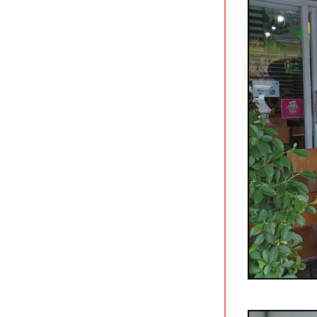
ก๋วยเตี๋ยวเรือรสเด็ด บอยโพธาราม
ราชบุรี
จ๊ก-จั๊บ-เล้งแซ่บ ถนนพัทยา-นาเกลือ
พัทยา
จงเจริญ ข้าวต้มทะเล สาขาพัทยา
บุญเฮง ก๋วยเตี๋ยวขาหมู (ทั้งขา)
นครปฐม
ร้านข้าวหน้าเป็ดเยาวราข (รสเด็ด)
ถนนมหาราช กระบี่
ก๋วยเตี๋ยวสุโขทัย by คุณจันทร์ กระบี่
หยวนเป่าติ่มซำ ถนนมหาราช กระบี่
ร้านอาหารแดง-ดำ พัทยากลาง
ขยี้สาก & ซีฟู้ดมหาชัย กาญจนบุรี
ิ้มไอศกรีม กาญจนบุรี ร้านแนวกุ๊กช็อป
กล้ศาลากลางจังหวัด
น้องอุ้มซีฟู้ด อัมพวา สมุทรสงคราม
Durianism Cafe พัทยากลาง
จิ้งนำ นางรองขาหมู & ลูกชิ้นยืนกิน
บุรีรัมย์
ร้านข้าวต้มผักบุ้งเหิรฟ้า สาขาอุดรธานี