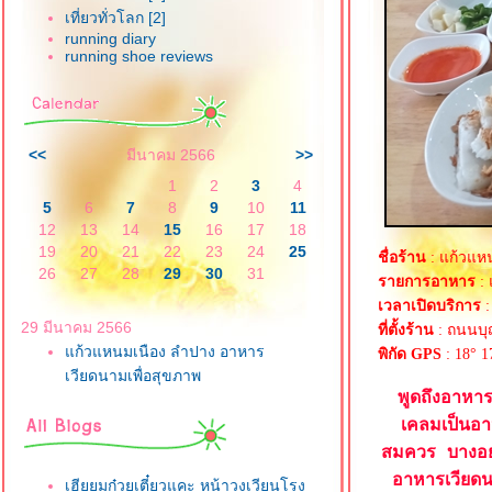
เที่ยวทั่วโลก [2]
running diary
running shoe reviews
<<
มีนาคม 2566
>>
1
2
3
4
5
6
7
8
9
10
11
12
13
14
15
16
17
18
19
20
21
22
23
24
25
ชื่อร้าน
: แก้วแห
26
27
28
29
30
31
รายการอาหาร
: 
เวลาเปิดบริการ
:
29 มีนาคม 2566
ที่ตั้งร้าน
: ถนนบุ
ก้วแหนมเนือง ลำปาง อาหาร
พิกัด GPS
: 18° 1
เวียดนามเพื่อสุขภาพ
พูดถึงอาหาร
เคลมเป็นอา
สมควร บางอย่า
อาหารเวียดนา
เฮียยมก๋วยเตี๋ยวแคะ หน้าวงเวียนโรง