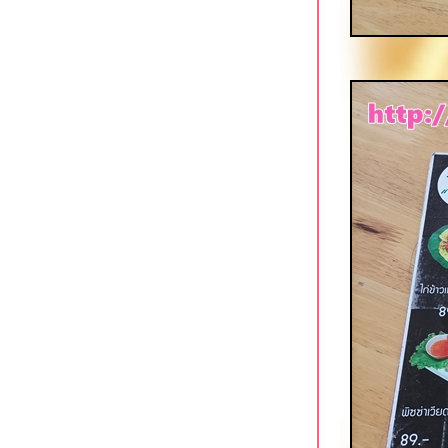
ต้มยำที่ไม่เหมือนใคร
ทิพย์โภชนา ถนนแสงชูโต กาญจนบุรี
Sappari Gelato เชียงใหม่ ค่าเฟ่สว
สไตล์ญี่ปุ่น
มาลีก๋วยเตี๋ยวต้มยำสุโขทัย สาขาคัน
คลอง เชียงใหม่
ครัวป๊อก 9 (ครัวข้าวจ้าวเดิม) ถนน
เลียบคลองชลประทาน เชียงใหม่
Yayuan อาหารจีนเสฉวน/ชานตง @
Terminal 21 Pattaya
ก๋วยเตี๋ยวซุปเปอร์เอ็นตุ๋น นาเกลือ พัทยา
ราดหน้าฮ่องกง ตลาดใหม่นาเกลือ
พัทยา
ข้าวหมูแดงนาเกลือซอย 9 พัทยา
ครัวคุณชาญ ซอยโพธิสาร พัทยา
บานชื่น ระนอง ร้านของว่าง/อาหาร
จานเดียวขวัญใจหนุ่มสาว
ก๋องเมงจั้น บะหมี่ลิ้นชักในตำนาน
สมุทรสงคราม
Eighty Six Ramen นิมมานฯ ซอย 9