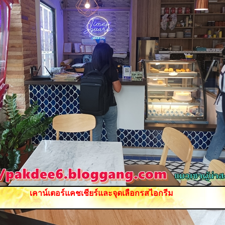
เคาน์เตอร์แคชเชียร์และจุดเลือกรสไอกรีม