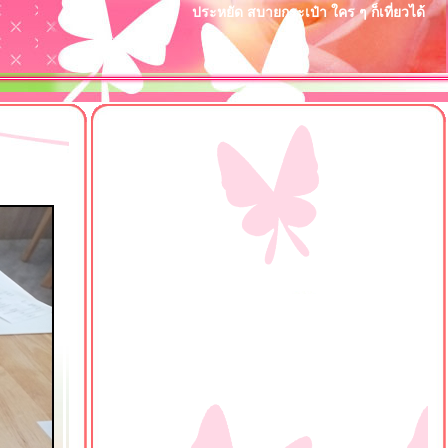
ประหยัด สบายกระเป๋า ใคร ๆ ก็เที่ยวได้