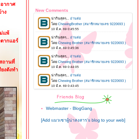
จออากาศ
New Comments
้าง
่แพ้
งตากแอร์
ถานที่
ียงดังทำ
Webmaster - BlogGang
[Add แมวเซาผู้น่าสงสาร's blog to your web]