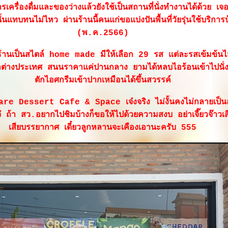
เครื่องดื่มและของว่างแล้วยังใช้เป็นสถานที่นั่งทำงานได้ด้วย เ
ั้นแทบทนไม่ไหว ผ่านร้านนี้คนแก่ขอแบ่งปันพื้นที่วัยรุ่นใช้บริการบ
(พ.ค.2566)
่ร้านเป็นสไตล์ home made มีให้เลือก 29 รส แต่ละรสเข้มข้นไม
ต่างประเทศ สนนราคาแค่ปานกลาง ยามได้หลบไอร้อนเข้าไปนั่
ตักไอศกรีมเข้าปากเหมือนได้ขึ้นสวรรค์
e Dessert Cafe & Space เจ๋งจริง ไม่งั้นคงไม่กลายเป็นส
 ถ้า สว.อยากไปชิมบ้างก็ขอให้ไปด้วยความสงบ อย่าเจี๊ยวจ๊าวเส
เสียบรรยากาศ เดี๋ยวลูกหลานจะเคืองเอานะครับ 555