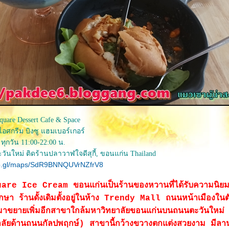
quare Dessert Cafe & Space
ไอศกรีม บิงซู แฮมเบอร์เกอร์
 ทุกวัน 11:00-22:00 น.
ันใหม่ ติดร้านปลาวาฬใจดีสุกี้, ขอนแก่น Thailand
oo.gl/maps/SdR9BNNQUVrNZfrV8
re Ice Cream ขอนแก่นเป็นร้านของหวานที่ได้รับความนิยมใ
ศึกษา ร้านดั้งเดิมตั้งอยู่ในห้าง Trendy Mall ถนนหน้าเมืองในตั
าขยายเพิ่มอีกสาขาใกล้มหาวิทยาลัยขอนแก่นบนถนนตะวันใหม่ (
าลัยด้านถนนกัลปพฤกษ์) สาขานี้กว้างขวางตกแต่งสวยงาม มีล