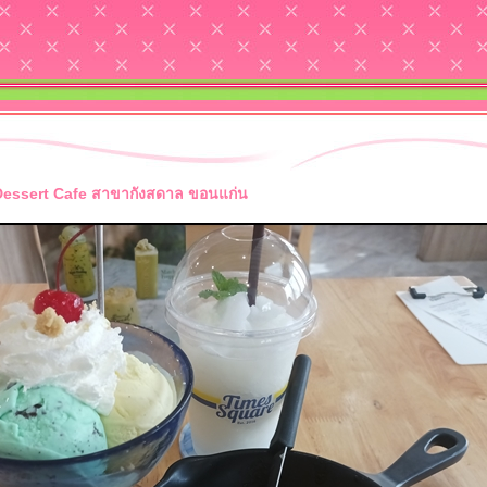
essert Cafe สาขากังสดาล ขอนแก่น