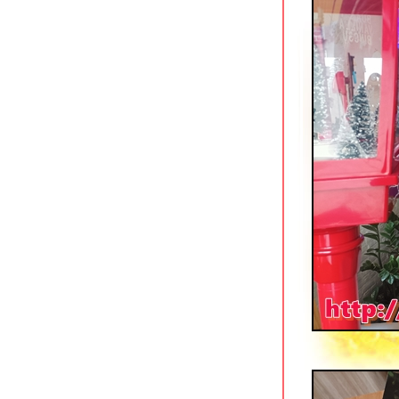
จิ้งนำ นางรองขาหมู & ลูกชิ้นยืนกิน
บุรีรัมย์
ร้านข้าวต้มผักบุ้งเหิรฟ้า สาขาอุดรธานี
อุดรโภชนา ถนนโพศรี อุดรธานี
สมบูรณ์เป็ดย่าง นครปฐม
ข้าวหมูแดงหงษ์หยก ริมคลองเจดีย์บูชา
นครปฐม
เรือนศิริ Cafe & Restaurant บ้านเกาะ
อยุธยา
ก๋วยเตี๋ยวหมูตุ๋นคุณยาย บางแสน ชลบุรี
ข้าวต้มใบเตย อ่าวอุดม ศรีราชา
เป็ดย่างนาเกลือ ตลาดลานโพธิ์ พัทยา
นายฮวดข้าวขาหมู อยุธยา
เถ้าแก่ลาว อยุธยา ร้านอาหารกินดื่มริม
น้ำ
มองดูเรือ อยุธยา ร้านกุ้งเผาวิวสวยริม
น้ำ
ส้มข้าวหมูแดง นครปฐม
กินจุคาเฟ่ ราชบุรี อาหารญี่ปุ่นอร่อ
ราคาย่อมเยา
เดอะบอส ราดรี ร้านกินดื่มฟังเพลงถนน