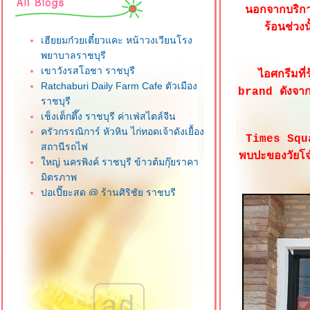
นอกจากบริการ
ร้อนช่วงน
เฮียยมก๋วยเตี๋ยวแคะ หน้าวงเวียนโรง
พยาบาลราชบุรี
เขาวังรสโอชา ราชบุรี
ไอศกรีมที
Ratchaburi Daily Farm Cafe ตัวเมือง
brand ดังจาก
ราชบุรี
เช็งเต็กตึ๊ง ราชบุรี ค่าเฟ่สไตล์จีน
ครัวกรรณิการ์ หัวหิน ไก่ทอดเจ้าดังเยื้อง
Times Squar
สถานีรถไฟ
พบปะของวัยโจ๋
หญ่ นครพิงค์ ราชบุรี ข้าวต้มกุ๊ยราคา
มิตรภาพ
ปอเปี๊ยะสด @ ร้านศิริชัย ราชบุรี
สุดยอดเนื้อตุ๋น 2016 เชียงรา
Route Bar '90 เชียงราย ร้านกินดื่ม
ราคามิตรภาพ
บะหมี่เกี๊ยวยูนนาน สาขาเชียงรา
ก๋วยเตี๋ยวเนื้อตุ๋น วัดดงมูลเหล็ก ถนน
ราชพฤกษ์ นนทบุรี
ad
นายฮ้อปูดอง บางบัวทอง นนทบุรี