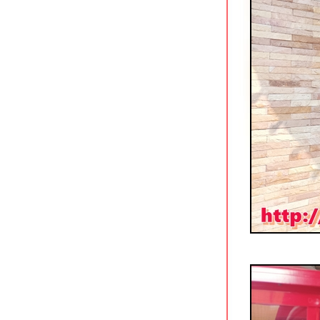
The Box House โพธาราม คาเฟ่วิว
สวยริมน้ำ
เจ๊สาย หอยทอด-ข้าวต้มกุ๊ย โพธาราม
ก๋วยเตี๋ยวเรือรสเด็ด บอยโพธาราม
ราชบุรี
จ๊ก-จั๊บ-เล้งแซ่บ ถนนพัทยา-นาเกลือ
พัทยา
จงเจริญ ข้าวต้มทะเล สาขาพัทยา
บุญเฮง ก๋วยเตี๋ยวขาหมู (ทั้งขา)
นครปฐม
ร้านข้าวหน้าเป็ดเยาวราข (รสเด็ด)
ถนนมหาราช กระบี่
ก๋วยเตี๋ยวสุโขทัย by คุณจันทร์ กระบี่
หยวนเป่าติ่มซำ ถนนมหาราช กระบี่
ร้านอาหารแดง-ดำ พัทยากลาง
ขยี้สาก & ซีฟู้ดมหาชัย กาญจนบุรี
ิ้มไอศกรีม กาญจนบุรี ร้านแนวกุ๊กช็อป
กล้ศาลากลางจังหวัด
น้องอุ้มซีฟู้ด อัมพวา สมุทรสงคราม
Durianism Cafe พัทยากลาง