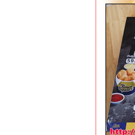
กดำคิทเช่น อ่าวนาง กระบี่
สุดใจเนื้อตุ๋นหมูตุ๋น กาญจนบุรี
เตี๋ยวดูดไข่ กาญจนบุรี ก๋วยเตี๋ยวอัญชัน
ต้มยำที่ไม่เหมือนใคร
ทิพย์โภชนา ถนนแสงชูโต กาญจนบุรี
Sappari Gelato เชียงใหม่ ค่าเฟ่สว
สไตล์ญี่ปุ่น
มาลีก๋วยเตี๋ยวต้มยำสุโขทัย สาขาคัน
คลอง เชียงใหม่
ครัวป๊อก 9 (ครัวข้าวจ้าวเดิม) ถนน
เลียบคลองชลประทาน เชียงใหม่
Yayuan อาหารจีนเสฉวน/ชานตง @
Terminal 21 Pattaya
ก๋วยเตี๋ยวซุปเปอร์เอ็นตุ๋น นาเกลือ พัทยา
ราดหน้าฮ่องกง ตลาดใหม่นาเกลือ
พัทยา
ข้าวหมูแดงนาเกลือซอย 9 พัทยา
ครัวคุณชาญ ซอยโพธิสาร พัทยา
บานชื่น ระนอง ร้านของว่าง/อาหาร
จานเดียวขวัญใจหนุ่มสาว
ก๋องเมงจั้น บะหมี่ลิ้นชักในตำนาน