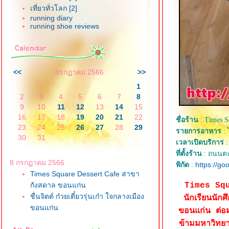
เที่ยวทั่วโลก [2]
running diary
running shoe reviews
<<
กรกฏาคม 2566
>>
1
2
3
4
5
6
7
8
9
10
11
12
13
14
15
16
17
18
19
20
21
22
ชื่อร้าน
: Times S
23
24
25
26
27
28
29
รายการอาหาร
: 
30
31
เวลาเปิดบริการ
:
ที่ตั้งร้าน
: ถนนตะว
8 กรกฏาคม 2566
https://g
พิกัด
:
Times Square Dessert Cafe สาขา
กังสดาล ขอนแก่น
Times Squa
ชื่นจิตต์ ก๋วยเตี๋ยวรุ่นเก๋า ใจกลางเมือง
นักเรียนนัก
ขอนแก่น
ขอนแก่น ต่อม
ข้ามมหาวิทย