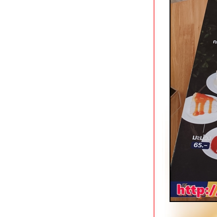
บายพาสราชบุรี
ชงต้งเหลาเนื้อ 1986 ราชบุรี
ข้าวต้มซุ่ยฮ้อ เฮียโต ตลาดสนามหญ้า
ราชบุรี
จันจ้าคาเฟ่ ราชบุรี ร้านกาแฟนั่ง chill
จกลางเมือง
ก๋วยเตี๋ยวเนื้อน้ำแดงในตำนาน หน้าวัด
ช่องลม ราชบุรี
เก้าห้องโจ๊กหมู & ก๋วยจั๊บ ถนนนางงาม
สงขลา
Photograph Coffee House สงขลา
ต้ฟ้าเย็นตาโฟ (สาขาใหม่) สงขลา
เย็นตาโฟต้มยำแห้งรสเด็ด
ชิมอาหารพื้นเมืองปีนัง @ สบายดี
สงขลา
ปอเปี๊ยะสด เจ้าเก่าถนนแสงจันทร์
หาดใหญ่
หรงจา กระบี่ อาหารจีนมุสลิมรสเข้ม
The Best One Pad Thai อ่าวนาง
กระบี่