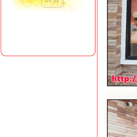
ครัวแม่ฬา กะเพราโคตรปู หัวหิน
จ๊กแต้จิ๋วหัวหิน (โจ๊กเก้าเตา) ถนนแนบ
เคหาสน์
ข้าวหมูแดงนายเคี้ยง สาขาหัวหิน 102
3บันไดติ่มซำ & ซูชิ หัวหิน
ครัวป้าแจ๊ว (เจ้าเก่าเขาตะเกียบ) หัวหิน
ซอย 102
MMice-cream Homemade Hua Hin
กล้ตลาดโต้รุ่งหัวหิน
ป๋าเย็นตาโฟ พัทยาเหนือ
เทียนเทียนไหล 2 หาดใหญ่ ร้านอาหาร
จีนราคามิตรภาพ
ข้าวหมูแดงหมูกรอบ สูตรดั้งเดิม
นครปฐม ศรีราชา
ข้าวหมูแดงป้าลบ & ราชาไอศกรีม
ศรีราชา
เฮงเจริญกรุง ขาหมูเจ้าเก่า พัทยา
ทานูกิ โนะ อูตาเกะ ซอยนาเกลือ 16
พัทยา
เจ๊แหม่มข้าวต้ม-ก๋วยเตี๋ยวอัมพวา สาขา
3 พัทยา