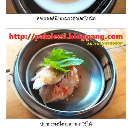
หอยเชลล์นึ่งมะนาวตัวเล็กไปนิด
ปลากะพงนึ่งมะนาวสดใช้ได้