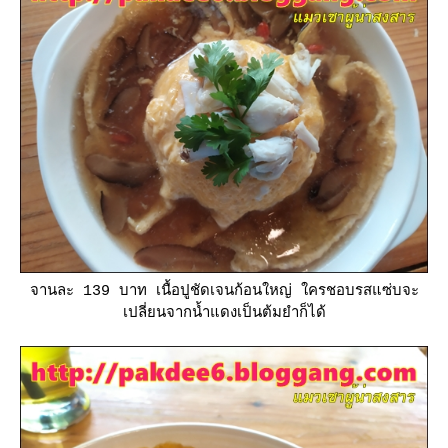
จานละ 139 บาท เนื้อปูชัดเจนก้อนใหญ่ ใครชอบรสแซ่บจะ
เปลี่ยนจากน้ำแดงเป็นต้มยำก็ได้