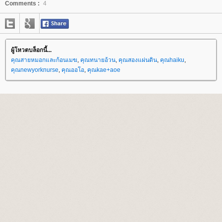
Comments :
4
ผู้โหวตบล็อกนี้...
คุณสายหมอกและก้อนเมฆ
,
คุณทนายอ้วน
,
คุณสองแผ่นดิน
,
คุณhaiku
,
คุณnewyorknurse
,
คุณออโอ
,
คุณkae+aoe