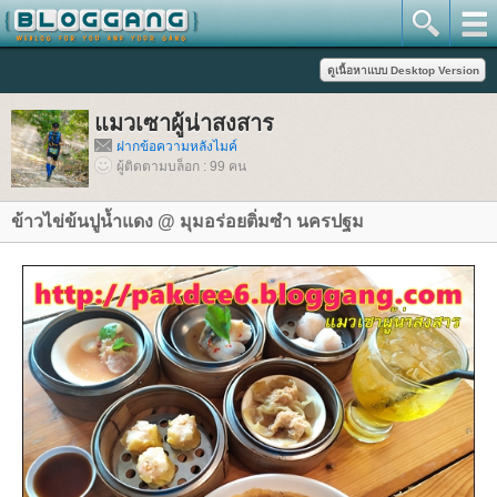
มวเซาผู้น่าสงสาร
ฝากข้อความหลังไมค์
ผู้ติดตามบล็อก : 99 คน
ข้าวไข่ข้นปูน้ำแดง @ มุมอร่อยติ่มซำ นครปฐม