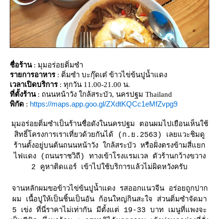
ชื่อร้าน
: มุมอร่อยติ่มซำ
รายการอาหาร
: ติ่มซำ บะกุ๊ดเต๋ ข้าวไข่ข้นปูน้ำแดง
เวลาเปิดบริการ
: ทุกวัน 11.00-21.00 น.
ที่ตั้งร้าน
: ถนนหน้าวัง ใกล้สระบัว, นครปฐม Thailand
https://maps.app.goo.gl/ZXdtKQCc1eMfZvpg9
พิกัด
:
มุมอร่อยติ่มซำเป็นร้านชื่อดังในนครปฐม ตอนผมไปเยือนเห็นใช้
สิทธิ์โครงการเราเที่ยวด้วยกันได้ (ก.ย.2563) เลยแวะชิมดู
ร้านตั้งอยู่บนต้นถนนหน้าวัง ใกล้สระบัว หรือฝั่งตรงข้ามสี่แยก
ไฟแดง (ถนนราชวิถี) ทางเข้าโรงแรมเวล ตัวร้านกว้างขวาง
2 คูหาติดแอร์ เข้าไปใช้บริการแล้วไม่ผิดหวังครับ
จานหลักผมขอข้าวไข่ข้นปูน้ำแดง รสออกแนวจีน อร่อยถูกปาก
ผม เนื้อปูให้เป็นชิ้นเป็นอัน ก้อนใหญ่กินสะใจ ส่วนติ่มซำจัดมา
5 เข่ง ที่นี่ราคาไม่เท่ากัน มีตั้งแต่ 19-33 บาท เมนูที่แพงจะ