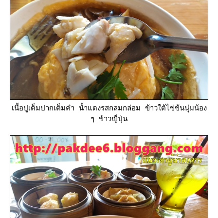
เนื้อปูเต็มปากเต็มคำ น้ำแดงรสกลมกล่อม ข้าวใต้ไข่ข้นนุ่มน้อง
ๆ ข้าวญี่ปุ่น