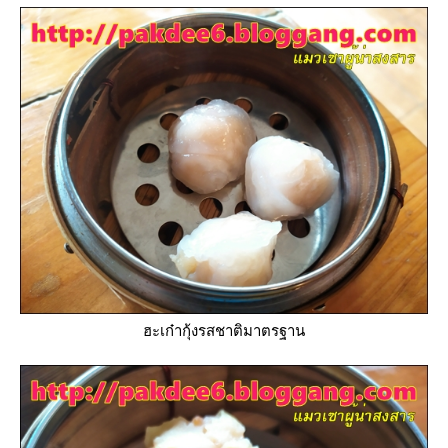
ฮะเก๋ากุ้งรสชาติมาตรฐาน