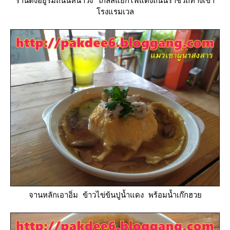
ร้านตั้งอยู่ริมถนนหน้าวัง ใกล้สี่แยกไฟแดงถนนราชวิถีทางเข้า
รงแรมเวล
จานหลักเอาอิ่ม ข้าวไข่ข้นปูน้ำแดง พร้อมน้ำเก๊กฮว