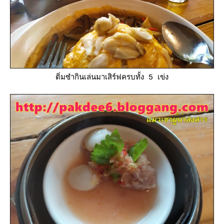
ติ่มซำกินเล่นมาเสิร์ฟครบทั้ง 5 เข่ง