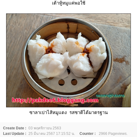
เต้าหู้หมูแค่พอใช้
ซาลาเปาไส้หมูแดง รสชาติได้มาตรฐาน
Create Date :
03 พฤศจิกายน 2563
Last Update :
25 มีนาคม 2567 17:15:52 น.
Counter :
2966 Pageviews.