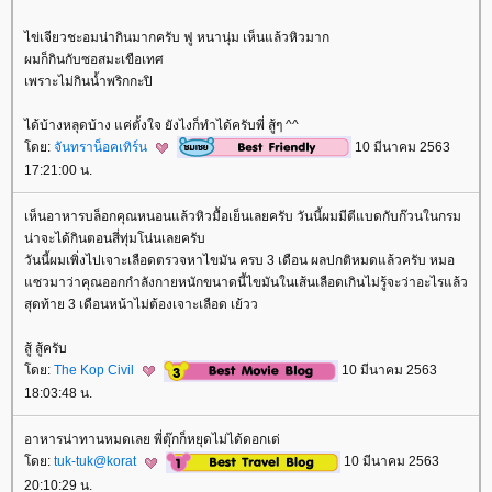
ไข่เจียวชะอมน่ากินมากครับ ฟู หนานุ่ม เห็นแล้วหิวมาก
ผมก็กินกับซอสมะเขือเทศ
เพราะไม่กินน้ำพริกกะปิ
ได้บ้างหลุดบ้าง แค่ตั้งใจ ยังไงก็ทำได้ครับพี่ สู้ๆ ^^
ดย:
จันทราน็อคเทิร์น
10 มีนาคม 2563
17:21:00 น.
เห็นอาหารบล็อกคุณหนอนแล้วหิวมื้อเย็นเลยครับ วันนี้ผมมีตีแบดกับก๊วนในกรม
น่าจะได้กินตอนสี่ทุ่มโน่นเลยครับ
วันนี้ผมเพิ่งไปเจาะเลือดตรวจหาไขมัน ครบ 3 เดือน ผลปกติหมดแล้วครับ หมอ
ซวมาว่าคุณออกกำลังกายหนักขนาดนี้ไขมันในเส้นเลือดเกินไม่รู้จะว่าอะไรแล้ว
สุดท้าย 3 เดือนหน้าไม่ต้องเจาะเลือด เย้วว
สู้ สู้ครับ
ดย:
The Kop Civil
10 มีนาคม 2563
18:03:48 น.
อาหารน่าทานหมดเลย พี่ตุ๊กก็หยุดไม่ได้ดอกเด่
ดย:
tuk-tuk@korat
10 มีนาคม 2563
20:10:29 น.