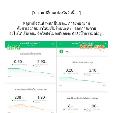
[
ความเปลี่ยนแปลงในวันนี้..
]
หลุดหนึ่งวันน้ำหนักขึ้นขร่ะ.. กำลังพยายาม
ดึงตัวเองกลับมาใหม่เริ่มใหม่นะคะ.. ออกกำลังกา
ังไม่ได้เริ่มเลย.. จิตใจยังไม่คงที่เลยง่ะ กำลังบิ๊วอารมณ์อยู่..