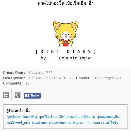
ฟาดไปสองชิ้น เบ้อเริ่มเฮิ่ม..ฮี่ๆ
[
D I E T D I A R Y
]
by . . nonnoigiwgiw
Create Date :
10 มีนาคม 2563
Last Update :
10 มีนาคม 2563 16:40:13 น.
Counter :
1889 Pageviews.
Comments :
11
ผู้โหวตบล็อกนี้...
คุณจันทราน็อคเทิร์น
,
คุณThe Kop Civil
,
คุณtuk-tuk@korat
,
คุณสองแผ่นดิน
,
คุณSweet_pills
,
คุณสายหมอกและก้อนเมฆ
,
คุณกะว่าก๋า
,
คุณสาวไกด์ใจซื่อ