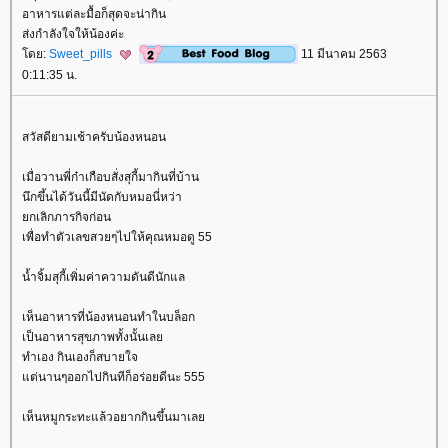
อาหารแต่ละมื้อก็สุดจะน่ากิน
ส่งกำลังใจให้น้องค่ะ
ดย:
Sweet_pills
11 มีนาคม 2563
0:11:35 น.
สวัสดียามเช้าครับน้องหนอน
เมื่อวานพี่ก๋าเกือบสั่งสุกี้มากินที่บ้าน
นึกขึ้นได้วันนี้มีนัดกับหมอนี่หว่า
กเลิกภารกิจก่อน
เพื่อทำตัวเลขสวยๆไปให้คุณหมอดู 55
น้ำจิ้มสุกี้เพิ่มค่าความดันดีนักแล
เห็นอาหารที่น้องหนอนทำในบล็อก
เป็นอาหารสุขภาพทั้งนั้นเล
ทำเอง กินเองก็สบายใจ
ต่นานๆออกไปกินทีก็อร่อยดีนะ 555
เห็นหมูกระทะแล้วอยากกินขึ้นมาเล