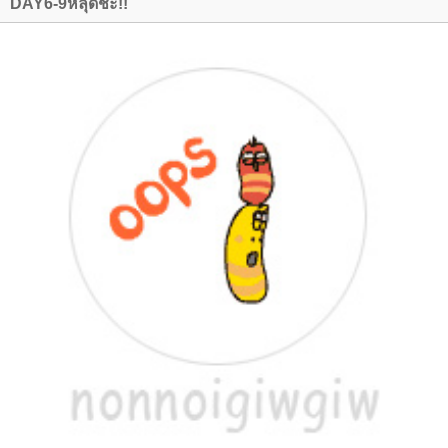
DAY6-9หลุดชะ!!