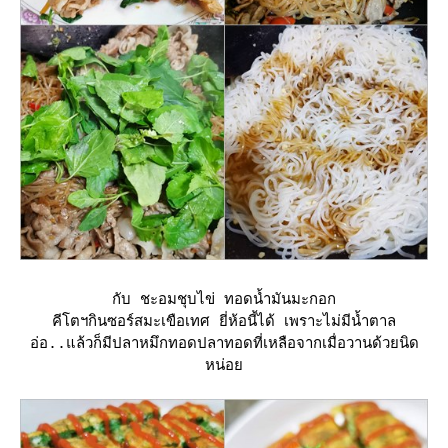
กับ ชะอมชุบไข่ ทอดน้ำมันมะกอก
คีโตฯกินซอร์สมะเขือเทศ ยี่ห้อนี้ได้ เพราะไม่มีน้ำตาล
อ่อ..แล้วก็มีปลาหมึกทอดปลาทอดที่เหลือจากเมื่อวานด้วยนิด
หน่อ