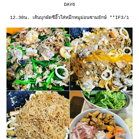
DAY6
12.30น. เส้นบุกผัดซีอิ๊วใส่หมึกหมูม่อนชามยักษ์
**IF3/1