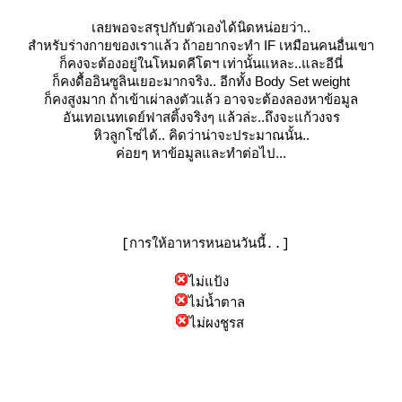
เลยพอจะสรุปกับตัวเองได้นิดหน่อยว่า..
สำหรับร่างกายของเราแล้ว ถ้าอยากจะทำ IF เหมือนคนอื่นเขา
ก็คงจะต้องอยู่ในโหมดคีโตฯ เท่านั้นแหละ..และอีนี่
ก็คงดื้ออินซูลินเยอะมากจริง.. อีกทั้ง Body Set weight
ก็คงสูงมาก ถ้าเข้าเผ่าลงตัวแล้ว อาจจะต้องลองหาข้อมูล
อันเทอเนทเดย์ฟาสติ้งจริงๆ แล้วล่ะ..ถึงจะแก้วงจร
หิวลูกโซ่ได้.. คิดว่าน่าจะประมาณนั้น..
ค่อยๆ หาข้อมูลและทำต่อไป...
[
การให้อาหารหนอนวันนี้..
]
ไม่แป้ง
ไม่น้ำตาล
ไม่ผงชูรส