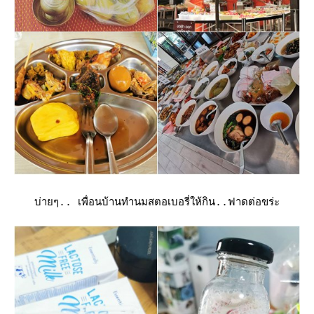
บ่ายๆ.. เพื่อนบ้านทำนมสตอเบอรี่ให้กิน..ฟาดต่อขร่ะ