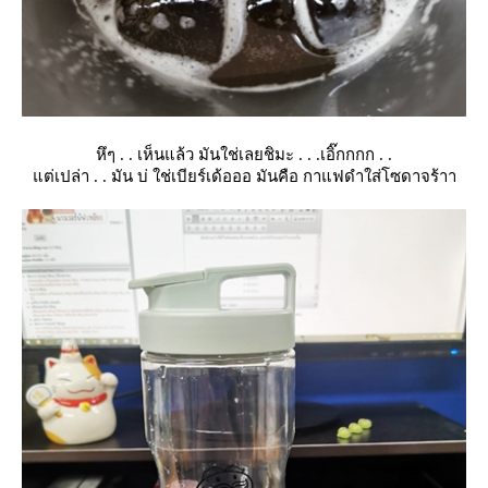
หึๆ . . เห็นแล้ว มันใช่เลยชิมะ . . .เอิ๊กกกก . .
ต่เปล่า . . มัน บ่ ใช่เบียร์เด้อออ มันคือ กาแฟดำใส่โซดาจร้าา