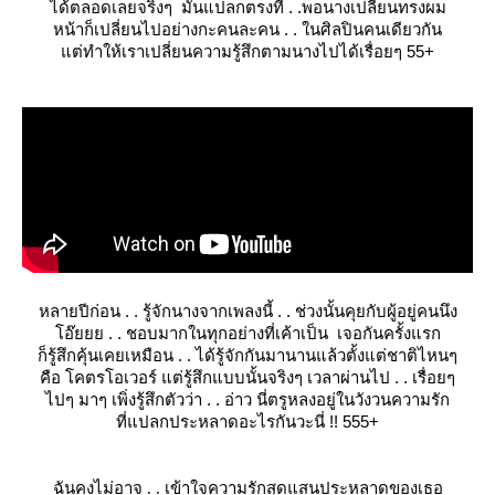
ได้ตลอดเลยจริงๆ มันแปลกตรงที่ . .พอนางเปลี่ยนทรงผม
หน้าก็เปลี่ยนไปอย่างกะคนละคน . . ในศิลปินคนเดียวกัน
ต่ทำให้เราเปลี่ยนความรู้สึกตามนางไปได้เรื่อยๆ 55+
หลายปีก่อน . . รู้จักนางจากเพลงนี้ . . ช่วงนั้นคุยกับผู้อยู่คนนึง
อ๊ยยย . . ชอบมากในทุกอย่างที่เค้าเป็น เจอกันครั้งแรก
ก็รู้สึกคุ้นเคยเหมือน . . ได้รู้จักกันมานานแล้วตั้งแต่ชาติไหนๆ
คือ โคตรโอเวอร์ แต่รู้สึกแบบนั้นจริงๆ เวลาผ่านไป . . เรื่อยๆ
ไปๆ มาๆ เพิ่งรู้สึกตัวว่า . . อ่าว นี่ตรูหลงอยู่ในวังวนความรัก
ที่แปลกประหลาดอะไรกันวะนี่ !! 555+
ฉันคงไม่อาจ . . เข้าใจความรักสุดแสนประหลาดของเธอ