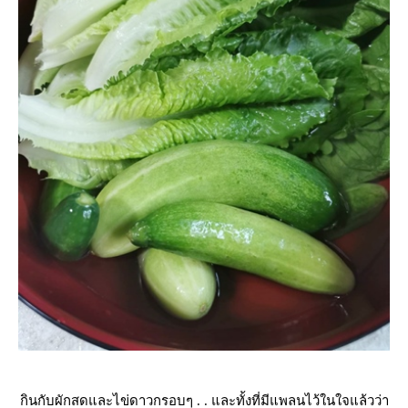
กินกับผักสดและไข่ดาวกรอบๆ . . และทั้งที่มีแพลนไว้ในใจแล้วว่า