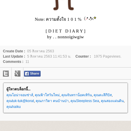
Note: ความตั้งใจ 1 0 1 %
[
D I E T D I A R Y
]
by . . nonnoigiwgiw
Create Date :
05 สิงหาคม 2563
Last Update :
5 สิงหาคม 2563 11:41:53 น.
Counter :
1975 Pageviews.
Comments :
11
ผู้โหวตบล็อกนี้...
คุณโอน่าจอมซ่าส์
,
คุณฟ้าใสวันใหม่
,
คุณจันทราน็อคเทิร์น
,
คุณตะลีกีปัส
,
คุณtuk-tuk@korat
,
คุณภาวิดา คนบ้านป่า
,
คุณSleepless Sea
,
คุณสองแผ่นดิน
,
คุณhaiku