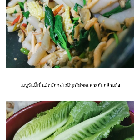
เมนูวันนี้เป็นผัดมักกะโรนีบุกใส่หอยลายกับกล้ามกุ้ง