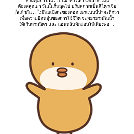
ควบคุมการกิน . . กินอาหารเผ่า แต่ถ้าจำเป็น
ต้องหลุดเผ่า วันนั้นก็หลุดไป ปรับสภาพเป็นคีโตฯเขี่
ก็แล้วกัน . . ไม่กินแป้งกะของทอด เอาแบบนี้น่าจะดีกว่า
เพื่อความยืดหยุ่นของการใช้ชีวิต จะพยายามกินน้ำ
ห้เกินสามลิตร และ นอนหลับพักผ่อนให้เพียงพอ . .