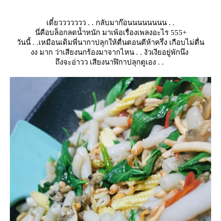
เดี๋ยววววววว . . กลับมาก๊อนนนนนนนน . .
นี่คือบล็อกลดน้ำหนัก มาเพ้อเรื่องเพลงอะไร 555+
วันนี้ . .เหมือนเดิมพี่นากาปลุกให้ตื่นตอนตีห้าครึ่ง เกือบไม่ตื่น
งง มาก ว่าเสียงนกร้องมาจากไหน . . งัวเงียอยู่พักนึง
ถึงจะอ่าวว เสียงนาฬิกาปลุกตูเอง . .