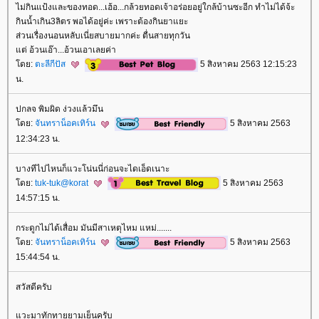
ไม่กินแป้งและของทอด...เฮ้อ...กล้วยทอดเจ้าอร่อยอยู่ใกล้บ้านซะอีก ทำไม่ได้จ้ะ
กินน้ำเกิน3ลิตร พอได้อยู่ค่ะ เพราะต้องกินยาแยะ
ส่วนเรื่องนอนหลับเนี่ยสบายมากค่ะ ตื่นสายทุกวัน
ต่ อ้วนเอ๊า...อ้วนเอาเลยค่า
ดย:
ตะลีกีปัส
5 สิงหาคม 2563 12:15:23
น.
ปกลจ พิมผิด ง่วงแล้วมึน
ดย:
จันทราน็อคเทิร์น
5 สิงหาคม 2563
12:34:23 น.
บางทีไปไหนก็แวะโน่นนี่ก่อนจะไดเอ็ดเนาะ
ดย:
tuk-tuk@korat
5 สิงหาคม 2563
14:57:15 น.
กระดูกไม่ได้เสื่อม มันมีสาเหตุไหม แหม่.......
ดย:
จันทราน็อคเทิร์น
5 สิงหาคม 2563
15:44:54 น.
สวัสดีครับ
วะมาทักทายยามเย็นครับ