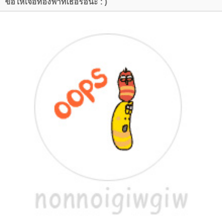
ขอให้เจอท้องฟ้าที่เธอรอนะ : )