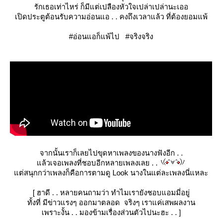
รักเธอเท่าไหร่ ก็มีแต่เปลืองหัวใจเปล่าเปล่านะเออ
เปิดประตูต้อนรับความอ่อนแอ . . คงถึงเวลาแล้ว ที่ต้องยอมแพ้
#อ่อนแอก็แพ้ไป #จริงจริง
จากนั้นเราก็เลยไปขุดหาเพลงของนางฟังอีก . .
ล้วเจอเพลงที่ชอบอีกหลายเพลงเลย . .
ต่สนุกกว่าเพลงก็คือการตามดู Look นางในแต่ละเพลงนี่แหละ
[
ฮาดี . . หลายคนถามว่า ทำไมเรายังชอบแอมมี่อยู่
ทั้งที่ มีข่าวแรงๆ ออกมาตลอด จริงๆ เราแค่เสพผลงาน
เพราะงั้น . . มองข้ามเรื่องส่วนตัวไปนะฮะ . .
]