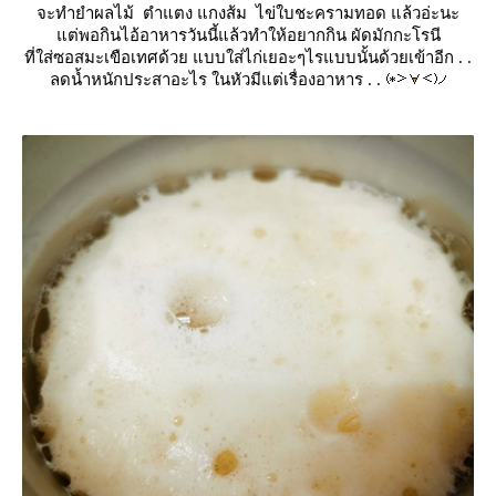
จะทำยำผลไม้ ตำแตง แกงส้ม ไข่ใบชะครามทอด แล้วอ่ะนะ
ต่พอกินไอ้อาหารวันนี้แล้วทำให้อยากกิน ผัดมักกะโรนี
ที่ใส่ซอสมะเขือเทศด้วย แบบใส่ไก่เยอะๆไรแบบนั้นด้วยเข้าอีก . .
ลดน้ำหนักประสาอะไร ในหัวมีแต่เรื่องอาหาร . .