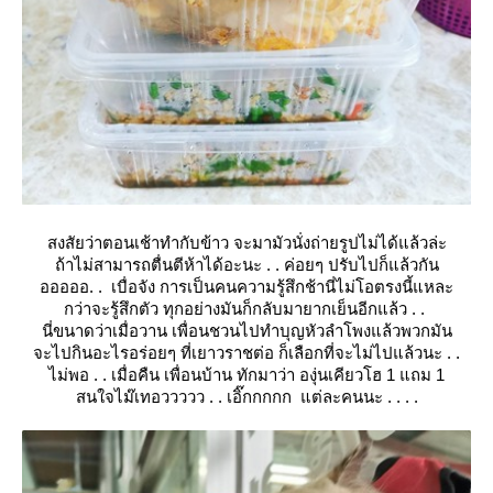
สงสัยว่าตอนเช้าทำกับข้าว จะมามัวนั่งถ่ายรูปไม่ได้แล้วล่ะ
ถ้าไม่สามารถตื่นตีห้าได้อะนะ . . ค่อยๆ ปรับไปก็แล้วกัน
อออออ. . เบื่อจัง การเป็นคนความรู้สึกช้านี่ไม่โอตรงนี้แหละ
กว่าจะรู้สึกตัว ทุกอย่างมันก็กลับมายากเย็นอีกแล้ว . .
นี่ขนาดว่าเมื่อวาน เพื่อนชวนไปทำบุญหัวลำโพงแล้วพวกมัน
จะไปกินอะไรอร่อยๆ ที่เยาวราชต่อ ก็เลือกที่จะไม่ไปแล้วนะ . .
ไม่พอ . . เมื่อคืน เพื่อนบ้าน ทักมาว่า องุ่นเคียวโฮ 1 แถม 1
สนใจไม๊เทอววววว . . เอิ๊กกกกก แต่ละคนนะ . . . .