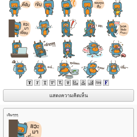
เจิมๆๆๆ