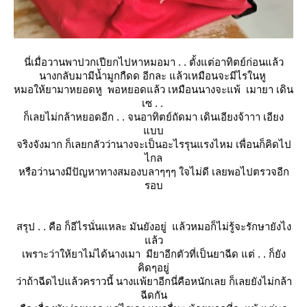
นี่เมื่อวานพาปวกเปียกไปหาหมอมา . . ตั้งแต่อาทิตย์ก่อนแล้ว
นางกลับมามีน้ำมูกกืดด อีกละ แล้วเหมือนจะมีไรในหู
หมอให้ยามาหยอดหู พอหยอดแล้ว เหมือนนางจะแพ้ เมายา เดิน
เซ . .
ก็เลยไม่กล้าหยอดอีก . . จนอาทิตย์ถัดมา เดินเอียงจ้าาา เอียง
บบ
จริงจังมาก ก็เลยกลัวว่านางจะเป็นอะไรรุนแรงไหม เพื่อนก็คิดไป
ไกล
หรือว่านางมีปัญหาทางสมองบลาๆๆๆ ใจไม่ดี เลยพอไปตรวจอีก
รอบ
สรุป . . คือ ก็อีไรนั่นแหละ มันยังอยู่ แล้วหมอก็ไม่รู้จะรักษายังไง
ล้ว
เพราะว่าให้ยาไม่ได้นางเมา มียาอีกตัวที่เป็นยาฉีด แต่ . . ก็ยัง
คิดๆอยู่
ว่าถ้าฉีดไปแล้วคราวนี้ นางแพ้ยาอีกนี่คือหนักเลย ก็เลยยังไม่กล้า
ฉีดกัน