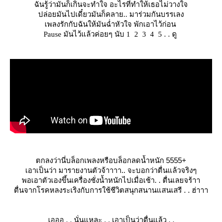
ฉันรู้ว่ามันก็เกินจะทำใจ อะไรที่ทำให้เธอไม่วางใจ
ปล่อยมันไปเดี๋ยวมันก็คลาย.. มาร่วมกันบรรเลง
เพลงรักกับฉันให้มันฉ่ำหัวใจ พักเอาไว้ก่อน
Pause มันไว้แล้วค่อยๆ นับ 1 2 3 4 5 . . ดู
ตกลงว่านี่บล็อกเพลงหรือบล็อกลดน้ำหนัก 5555+
เอาเป็นว่า มารายงานตัวจ้าาาา.. จะบอกว่าตื่นแล้วจริงๆ
พอเอาตัวเองขึ้นเครื่องชั่งน้ำหนักไปเมื่อเช้า. . ตื่นเลยจร้าา
ตื่นจากโรคหลงระเริงกับการใช้ชีวิตสนุกสนานแสนเสรี . . ฮ่าาา
เอออ . . นั่นแหละ . . เอาเป็นว่าตื่นแล้ว . .