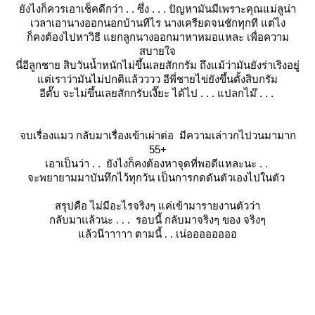
ังไงก็ควรเอาเช็คดีกว่า . . ซึ่ง . . . ปัญหามันมีเพราะคุณแม่ลูน่า
เวลาเอานางออกนอกบ้านทีไร นางเครียดจนชักทุกที แต่ไง
ก็คงต้องไปหาวิธี แยกลูกนางออกมาหาหมอแหละ เพื่อความ
สบายใจ
นี่อีลูกชาย สิบวันน้ำหนักไม่ขึ้นเลยสักกรัม ถึงแม้ว่ามันยังร่าเริงอยู่
ต่เราว่ามันไม่ปกติแล้วววว อีพี่ชายไข่ยังขึ้นตั้งสิบกรัม
อีตั๊บ จะไม่ขึ้นเลยสักกรับเงี๊ยะ ได้ไป . . . แปลกไม๊ . . .
จบเรื่องแมว กลับมาเรื่องเข้าเผ่าต่อ มีความเล่าวกไปวนมามาก
55+
เอาเป็นว่า . . ยังไงก็คงต้องหาจุดที่พอดีแหละนะ . .
จะพยายามมาบันทึกไว้ทุกวัน เป็นการกดดันตัวเองไปในตัว
สรุปคือ ไม่มีอะไรจริงๆ แค่เข้ามารายงานตัวว่า
กลับมาแล้วนะ . . . รอบนี้ กลับมาจริงๆ ของ จริงๆ
ล้วน๊าาาาา ตามนี้ . . เน่ออออออออ