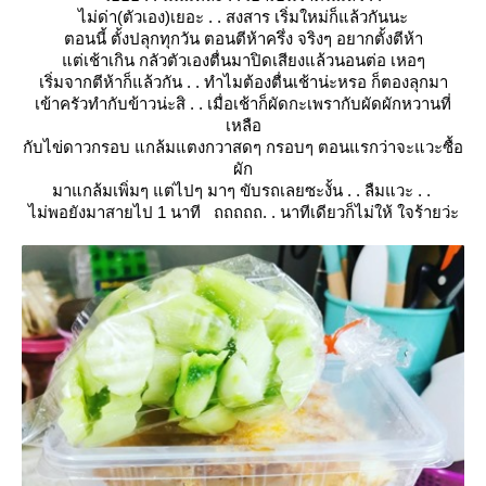
ไม่ด่า(ตัวเอง)เยอะ . . สงสาร เริ่มใหม่ก็แล้วกันนะ
ตอนนี้ ตั้งปลุกทุกวัน ตอนตีห้าครึ่ง จริงๆ อยากตั้งตีห้า
ต่เช้าเกิน กลัวตัวเองตื่นมาปิดเสียงแล้วนอนต่อ เหอๆ
เริ่มจากตีห้าก็แล้วกัน . . ทำไมต้องตื่นเช้าน่ะหรอ ก็ตองลุกมา
เข้าครัวทำกับข้าวน่ะสิ . . เมื่อเช้าก็ผัดกะเพรากับผัดผักหวานที่
เหลือ
กับไข่ดาวกรอบ แกล้มแตงกวาสดๆ กรอบๆ ตอนแรกว่าจะแวะซื้อ
ผัก
มาแกล้มเพิ่มๆ แต่ไปๆ มาๆ ขับรถเลยซะงั้น . . ลืมแวะ . .
ไม่พอยังมาสายไป 1 นาที ถถถถถ. . นาทีเดียวก็ไม่ให้ ใจร้ายว่ะ