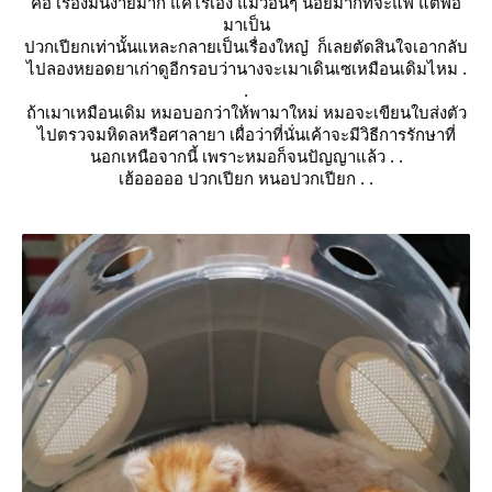
คือ เรื่องมันง่ายมาก แค่ไรเอง แมวอื่นๆ น้อยมากที่จะแพ้ แต่พอ
มาเป็น
ปวกเปียกเท่านั้นแหละกลายเป็นเรื่องใหญ๋ ก็เลยตัดสินใจเอากลับ
ไปลองหยอดยาเก่าดูอีกรอบว่านางจะเมาเดินเซเหมือนเดิมไหม .
.
ถ้าเมาเหมือนเดิม หมอบอกว่าให้พามาใหม่ หมอจะเขียนใบส่งตัว
ไปตรวจมหิดลหรือศาลายา เผื่อว่าที่นั่นเค้าจะมีวิธีการรักษาที่
นอกเหนือจากนี้ เพราะหมอก็จนปัญญาแล้ว . .
เฮ้อออออ ปวกเปียก หนอปวกเปียก . .