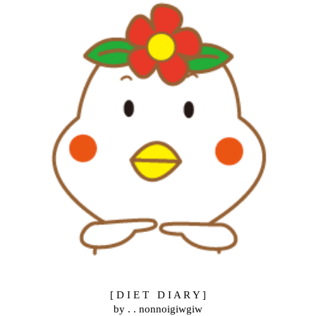
[
D I E T D I A R Y
]
by . . nonnoigiwgiw