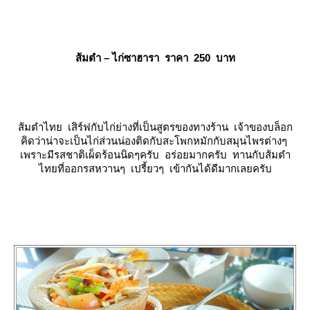
ส้มตำ – ไก่ซาฮารา ราคา 250 บาท
ส้มตำไทย เสิร์ฟกับไก่ย่างที่เป็นสูตรของทางร้าน เจ้าของบล็อก
คิดว่าน่าจะเป็นไก่ส่วนน่องติดกับสะโพกหมักกับสมุนไพรต่างๆ
เพราะมีรสชาติเผ็ดร้อนนิดๆครับ อร่อยมากครับ ทานกับส้มตำ
ไทยที่ออกรสหวานๆ เปรี้ยวๆ เข้ากันได้ดีมากเลยครับ