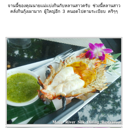
จานนี้ของคุณนายแม่แบ่งกินกับหลานสาวครับ ช่วงนี้หลานสาว
คลั่งกินกุ้งเผามาก ผู้ใหญ่อีก 3 คนอดไปตามระเบียบ คริๆๆ