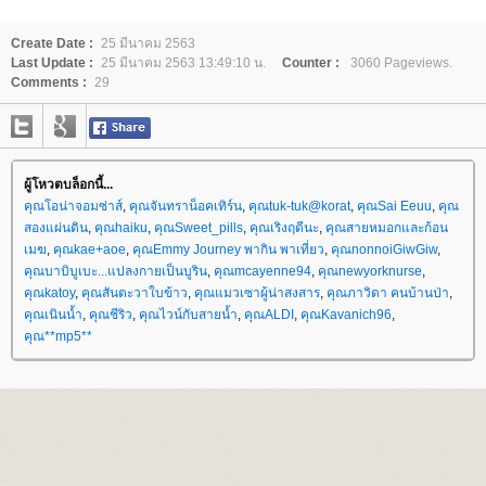
Create Date :
25 มีนาคม 2563
Last Update :
25 มีนาคม 2563 13:49:10 น.
Counter :
3060 Pageviews.
Comments :
29
ผู้โหวตบล็อกนี้...
คุณโอน่าจอมซ่าส์
,
คุณจันทราน็อคเทิร์น
,
คุณtuk-tuk@korat
,
คุณSai Eeuu
,
คุณ
สองแผ่นดิน
,
คุณhaiku
,
คุณSweet_pills
,
คุณเริงฤดีนะ
,
คุณสายหมอกและก้อน
เมฆ
,
คุณkae+aoe
,
คุณEmmy Journey พากิน พาเที่ยว
,
คุณnonnoiGiwGiw
,
คุณบาบิบูเบะ...แปลงกายเป็นบูริน
,
คุณmcayenne94
,
คุณnewyorknurse
,
คุณkatoy
,
คุณสันตะวาใบข้าว
,
คุณแมวเซาผู้น่าสงสาร
,
คุณภาวิดา คนบ้านป่า
,
คุณเนินน้ำ
,
คุณชีริว
,
คุณไวน์กับสายน้ำ
,
คุณALDI
,
คุณKavanich96
,
คุณ**mp5**