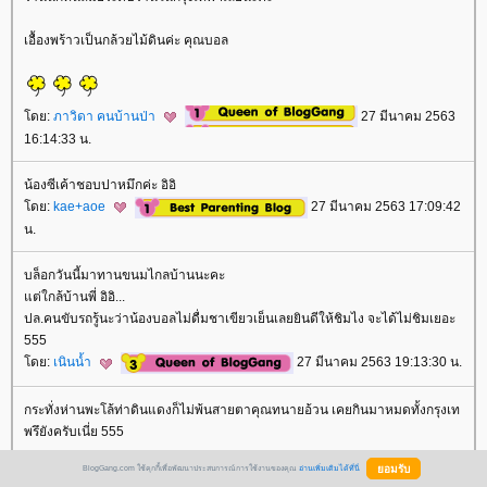
เอื้องพร้าวเป็นกล้วยไม้ดินค่ะ คุณบอล
ดย:
ภาวิดา คนบ้านป่า
27 มีนาคม 2563
16:14:33 น.
น้องซีเค้าชอบปาหมึกค่ะ อิอิ
ดย:
kae+aoe
27 มีนาคม 2563 17:09:42
น.
บล็อกวันนี้มาทานขนมไกลบ้านนะคะ
ต่ใกล้บ้านพี่ อิอิ...
ปล.คนขับรถรู้นะว่าน้องบอลไม่ดื่มชาเขียวเย็นเลยยินดีให้ชิมไง จะได้ไม่ชิมเยอะ
555
ดย:
เนินน้ำ
27 มีนาคม 2563 19:13:30 น.
กระทั่งห่านพะโล้ท่าดินแดงก็ไม่พ้นสายตาคุณทนายอ้วน เคยกินมาหมดทั้งกรุงเท
พรึยังครับเนี่ย 555
BlogGang.com ใช้คุกกี้เพื่อพัฒนาประสบการณ์การใช้งานของคุณ
อ่านเพิ่มเติมได้ที่นี่
ที่พัทยาแหล่งท่องเที่ยวดีๆ ร้านอาหารอร่อยๆเยอะเลยนะครับ ว่าจะไปเก็บที่เที่ยว