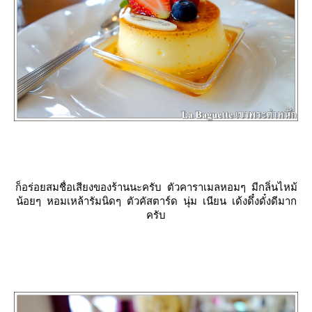
ก็อร่อยสมชื่อเสียงของร้านนะครับ ตัวคาราเมลหอมๆ มีกลิ่นไหม้
น้อยๆ หอมเหล้ารัมนิดๆ ตัวคัสตาร์ด นุ่ม เนียน เด้งดึ๋งดั๋งดีมาก
ครับ