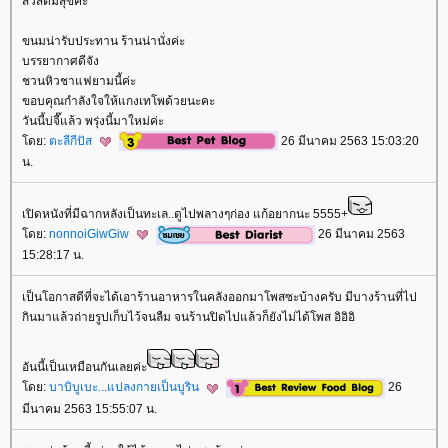
สวัสดีมีสุขค่ะ
ขนมน่ารับประทาน ร้านน่านั่งค่ะ
บรรยากาศดีจัง
ชวนหิวชาแฟยามนี้ค่ะ
ขอบคุณกำลังใจให้แกงเทโพด้วยนะคะ
วันนี้บ่จี๊แล้ว พรุ่งนี้มาใหม่ค่ะ
ดย:
ตะลีกีปัส
26 มีนาคม 2563 15:03:20
น.
เปิดหนังที่มีฉากหลังเป็นทะเล..ดูไปพลางๆก่อง แก้อยากนะ 5555+
ดย:
nonnoiGiwGiw
26 มีนาคม 2563
15:28:17 น.
เป็นโอกาสดีที่จะได้เอาร้านอาหารในคลังออกมาโพสซะบ้างครับ มีบางร้านที่ไป
กินมาแล้วถ่ายรูปเก็บไว้จนลืม จนร้านปิดไปแล้วก็ยังไม่ได้โพส อิอิอิ
อันนี้เป็นเหมือนกันเลยค่ะ
ดย:
บาบิบูเบะ...แปลงกายเป็นบูริน
26
มีนาคม 2563 15:55:07 น.