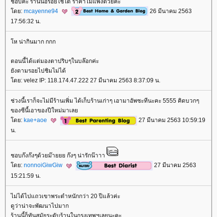
ชอบค่ะ ร้านนี้อร่อยใช้ได้ ราคาไม่แพงด้วยค่ะ
ดย:
mcayenne94
26 มีนาคม 2563
17:56:32 น.
ห น่ากินมาก กกก
ตอนนี้ได้แต่มองตาปริบๆในบล๊อกค่ะ
ังตามรอยไปชิมไม่ได้
ดย: velez IP: 118.174.47.222 27 มีนาคม 2563 8:37:09 น.
ช่วงนี้เราก็จะไม่มีร้านเพิ่ม ได้เก็บร้านเก่าๆ เอามาอัพซะทีนะคะ 5555 คิดบวกๆ
ของซีนี้เอาของปีใหม่มาเล
ดย:
kae+aoe
27 มีนาคม 2563 10:59:19
น.
ชอบก๊งก๊งๆด้วยม๊ายยย ก๊งๆ น่ารักน๊าาา
ดย:
nonnoiGiwGiw
27 มีนาคม 2563
15:21:59 น.
ไม่ได้ไปแถวเขาพระตำหนักกว่า 20 ปีแล้วค่ะ
ดูว่าน่าจะพัฒนาไปมาก
ร้านนี้ก็ทันสมัยระดับร้านในกรุงเทพฯเลยนะคะ