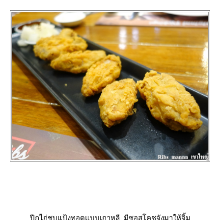
ปีกไก่ชุบแป้งทอดแบบเกาหลี มีซอสโคชูจังมาให้จิ้ม