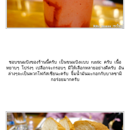
ชอบขนมปังของร้านนี้ครับ เป็นขนมปังแบบ rustic ครับ เนื้อ
หยาบๆ โปร่งๆ เปลือกจะกรอบๆ มีให้เลือกหลายอย่างดีครับ อัน
ล่างๆจะเป็นพวกโฟกัสเชียนะครับ จิ้มน้ำมันมะกอกกับบาลซามิ
กอร่อยมากครับ