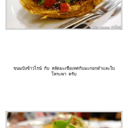
ขนมปังข้าวไรน์ กับ สลัดมะเขือเทศกับมะกอกดำและใบ
หระพา ครับ