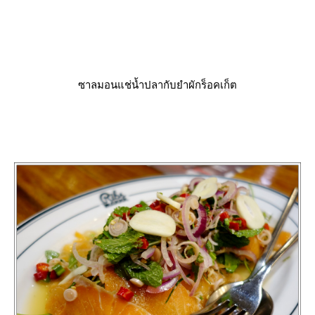
ซาลมอนแช่น้ำปลากับยำผักร็อคเก็ต