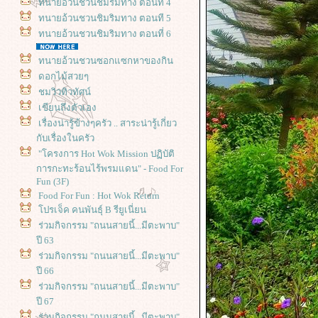
ทนายอ้วนชวนชิมริมทาง ตอนที 4
ทนายอ้วนชวนชิมริมทาง ตอนที 5
ทนายอ้วนชวนชิมริมทาง ตอนที่ 6
ทนายอ้วนชวนซอกแซกหาของกิน
ดอกไม้สวยๆ
ชมวิวทิวทัศน์
เขียนถึงตัวเอง
เรื่องน่ารู้ข้างๆครัว .. สาระน่ารู้เกี่ยว
กับเรื่องในครัว
"โครงการ Hot Wok Mission ปฏิบัติ
การกะทะร้อนไร้พรมแดน" - Food For
Fun (3F)
Food For Fun : Hot Wok Return
ปรเจ็ค คนพันธุ์ B รียูเนี่ยน
ร่วมกิจกรรม "ถนนสายนี้...มีตะพาบ"
ปี 63
ร่วมกิจกรรม "ถนนสายนี้...มีตะพาบ"
ปี 66
ร่วมกิจกรรม "ถนนสายนี้...มีตะพาบ"
ปี 67
ร่วมกิจกรรม "ถนนสายนี้...มีตะพาบ"