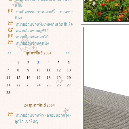
ปี 68
ร่วมกิจกรรม "ถนนสายนี้ .... ตะพาบ"
ปี 69
ทนายอ้วนชวนฟังเพลงกันเถิดชื่นใจ
ทนายอ้วนชวนดูซีรีย์
ทนายอ้วนจัดดอกไม้
ทนายอ้วนชวนดูหนัง
<<
กุมภาพันธ์ 2564
>>
1
2
3
4
5
6
7
8
9
10
11
12
13
14
15
16
17
18
19
20
21
22
23
24
25
26
27
28
24 กุมภาพันธ์ 2564
ทนายอ้วนชวนหิว - อร่อยนอกกรุง -
ลูกไก่ เขาใหญ่