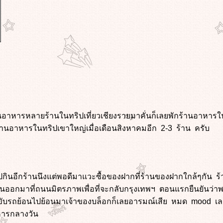
านอาหารหลายร้านในทริปเที่ยวเชียงรายมาคั่นก็เลยพักร้านอาหารใ
้านอาหารในทริปเขาใหญ่เมื่อเดือนสิงหาคมอีก 2-3 ร้าน ครับ
ไปกินอีกร้านนึงแต่พอดีมาแวะซื้อของฝากที่ร้านของฝากใกล้ๆกัน ร้า
้อนออกมาที่ถนนมิตรภาพเพื่อที่จะกลับกรุงเทพฯ ตอนแรกยืนยันว่าพ
กขับรถย้อนไปย้อนมาเจ้าของบล็อกก็เลยอารมณ์เสีย หมด mood เลย
าหารกลางวัน