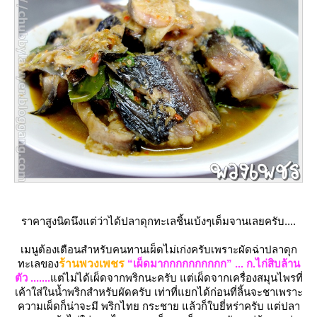
ราคาสูงนิดนึงแต่ว่าได้ปลาดุกทะเลชิ้นเบ้งๆเต็มจานเลยครับ....
เมนูต้องเตือนสำหรับคนทานเผ็ดไม่เก่งครับเพราะผัดฉ่าปลาดุก
ทะเลของ
ร้านพวงเพชร
“เผ็ดมากกกกกกกกกก” ... ก.ไก่สิบล้าน
ตัว .......
ต่ไม่ได้เผ็ดจากพริกนะครับ แต่เผ็ดจากเครื่องสมุนไพรที่
เค้าใส่ในน้ำพริกสำหรับผัดครับ เท่าที่แยกได้ก่อนที่ลิ้นจะชาเพราะ
ความเผ็ดก็น่าจะมี พริกไทย กระชาย แล้วก็ใบยี่หร่าครับ แต่ปลา