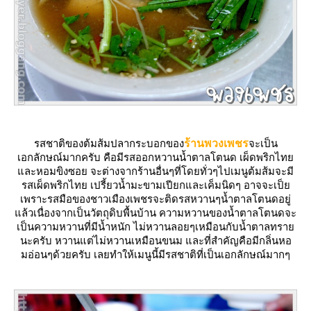
รสชาติของต้มส้มปลากระบอกของ
ร้านพวงเพชร
จะเป็น
เอกลักษณ์มากครับ คือมีรสออกหวานน้ำตาลโตนด เผ็ดพริกไท
ละหอมขิงซอย จะต่างจากร้านอื่นๆที่โดยทั่วๆไปเมนูต้มส้มจะมี
รสเผ็ดพริกไทย เปรี้ยวน้ำมะขามเปียกและเค็มนิดๆ อาจจะเป็
เพราะรสมือของชาวเมืองเพชรจะติดรสหวานๆน้ำตาลโตนดอยู่
ล้วเนื่องจากเป็นวัตถุดิบพื้นบ้าน ความหวานของน้ำตาลโตนดจะ
เป็นความหวานที่มีน้ำหนัก ไม่หวานลอยๆเหมือนกับน้ำตาลทรา
นะครับ หวานแต่ไม่หวานเหมือนขนม และที่สำคัญคือมีกลิ่นหอ
มอ่อนๆด้วยครับ เลยทำให้เมนูนี้มีรสชาติที่เป็นเอกลักษณ์มากๆ