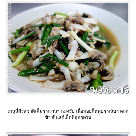
เมนูนี้มีรสชาติเค็มๆ หวานๆ นะครับ เนื้อหอยก็หนุบๆ หนับๆ คลุก
ข้าวกินแก้เผ็ดดีสุดๆครับ