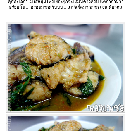
ดุกทะเลถ้าไม่ใส่สมุนไพรเยอะๆก็จะเหม็นคาวครับ แต่ถ้าถามว่า
อร่อยมั๊ย ... อร่อยมากครับบบ ...แต่ก็เผ็ดมากกกก เช่นเดียวกัน