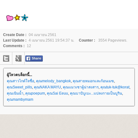
Create Date :
04 เมษายน 2561
Last Update :
4 เมษายน 2561 19:54:37 น.
Counter :
3554 Pageviews.
Comments :
12
ผู้โหวตบล็อกนี้...
คุณสาวไกด์ใจซื่อ
,
คุณmelody_bangkok
,
คุณสายหมอกและก้อนเมฆ
,
คุณSweet_pills
,
คุณNAKA MAYU
,
คุณแมวเซาผู้น่าสงสาร
,
คุณtuk-tuk@korat
,
คุณเนินน้ำ
,
คุณpoepum
,
คุณSai Eeuu
,
คุณบาบิบูเบะ...แปลงกายเป็นบูริน
,
คุณmambymam