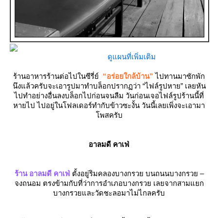
ดูแผนที่เพิ่มเติม
ร้านอาหารร้านต่อไปในซีรี่ย์
“อร่อยใกล้บ้าน”
ไปทานมาซักพัก
นึงแล้วครับจะเอารูปมาทำบล็อกปรากฏว่า “ไฟล์รูปหาย” เลยหัน
ไปทำอย่างอื่นลงบล็อกไปก่อนจนลืม วันก่อนเจอไฟล์รูปร้านนี้ที่
หายไป ไปอยู่ในโฟลเดอร์ทำกับข้าวซะงั้น วันนี้เลยเพิ่งจะเอามา
พสครับ
อาลมดี คาเฟ่
ร้าน อาลมดี คาเฟ่
ตั้งอยู่ริมคลองบางกรวย บนถนนบางกรวย –
จงถนอม ตรงข้ามกับที่ว่าการอำเภอบางกรวย เลยจากสามแยก
บางกรวยและวัดชะลอมาไม่ไกลครับ