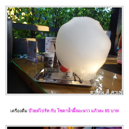
เครื่องดื่ม
บ๊วยสไปร์ท กับ โซดาน้ำผึ้งมะนาว แก้วละ 65 บาท