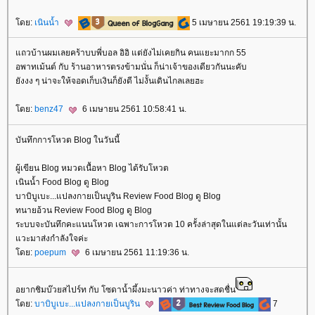
ดย:
เนินน้ำ
5 เมษายน 2561 19:19:39 น.
ถวบ้านผมเลยคร้าบบพี่บอล อิอิ แต่ยังไม่เคยกิน คนแยะมากก 55
อพาทเม้นต์ กับ ร้านอาหารตรงข้ามนั่น ก็น่าเจ้าของเดียวกันนะคับ
ังงง ๆ น่าจะให้จอดเก็บเงินก็ยังดี ไม่งั้นเดินไกลเลยฮะ
ดย:
benz47
6 เมษายน 2561 10:58:41 น.
บันทึกการโหวต Blog ในวันนี้
ผู้เขียน Blog หมวดเนื้อหา Blog ได้รับโหวต
เนินน้ำ Food Blog ดู Blog
บาบิบูเบะ...แปลงกายเป็นบูริน Review Food Blog ดู Blog
ทนายอ้วน Review Food Blog ดู Blog
ระบบจะบันทึกคะแนนโหวต เฉพาะการโหวต 10 ครั้งล่าสุดในแต่ละวันเท่านั้น
วะมาส่งกำลังใจค่ะ
ดย:
poepum
6 เมษายน 2561 11:19:36 น.
อยากชิมบ๊วยสไปร์ท กับ โซดาน้ำผึ้งมะนาวค่า ท่าทางจะสดชื่น
ดย:
บาบิบูเบะ...แปลงกายเป็นบูริน
7