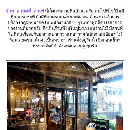
ร้าน อาลมดี คาเฟ่
นี่เล็งมาหลายทีแล้วนะครับ แต่ไปทีไรก็ไม่มี
ที่จอดรถซะที ถ้ามีที่จอดรถคนก็เยอะต้องรอคิวนาน แล้วการ
บริการก็ดูมั่วๆมากครับ พนักงานก็ยังงงๆ แต่ถ้าพูดถึงบรรยากาศ
ของร้านดีมากครับ ถึงเป็นร้านที่ไม่ใหญ่มาก เป็นร้านไม้ มีส่วนที่
ไม่ติดเครื่องปรับอากาศมากกว่าแต่อากาศก็เย็นๆ ลมเอือยๆ ไม่
ร้อนเลยครับ เห็นจะเป็นเพราะว่าร้านตั้งอยู่ริมน้ำ ยิ่งตอนเย็นๆ
พระอาทิตย์กำลังจะตกสวยสุดๆครับ