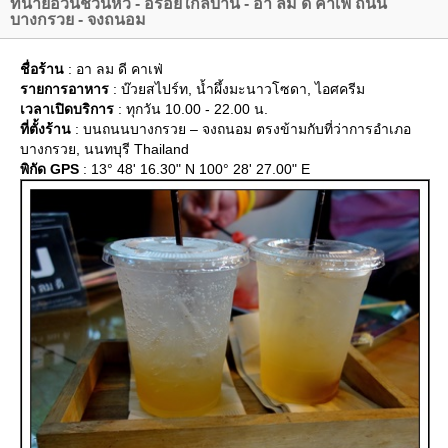
ทนายอ้วนชวนหิว - อร่อยใกล้บ้าน - อา ลม ดี คาเฟ่ ถนน
บางกรวย - จงถนอม
ชื่อร้าน
: อา ลม ดี คาเฟ่
รายการอาหาร
: บ๊วยสไปร์ท, น้ำผึ้งมะนาวโซดา, ไอศครีม
เวลาเปิดบริการ
: ทุกวัน 10.00 - 22.00 น.
ที่ตั้งร้าน
: บนถนนบางกรวย – จงถนอม ตรงข้ามกับที่ว่าการอำเภอ
บางกรวย, นนทบุรี Thailand
พิกัด GPS
: 13° 48' 16.30" N 100° 28' 27.00" E