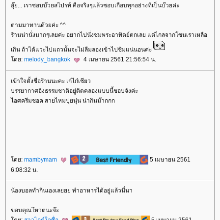
อุ๊ย... เราชอบบ๊วยสไปรท์ คือจริงๆแล้วชอบเกือบทุกอย่างที่เป็นบ๊วยค่ะ
ตามมาทานด้วยค่ะ ^^
ร้านน่านั่งมากๆเลยค่ะ อยากไปนั่งชมพระอาทิตย์ตกเลย แต่ไกลจากโซนเราเหลือ
เกิน ถ้าได้แวะไปแถวนั้นจะไม่ลืมลองเข้าไปชิมแน่นอนค่ะ
ดย:
melody_bangkok
4 เมษายน 2561 21:56:54 น.
เข้าใจตั้งชื่อร้านนะคะ เก๋ไก๋เชียว
บรรยากาศอิงธรรมชาติอยู่ติดคลองแบบนี้ชอบจังค่ะ
ไอศครีมชอค สายไหมปุยนุ่น น่ากินม๊ากกก
ดย:
mambymam
5 เมษายน 2561
6:08:32 น.
น้องบอลทำกินเองเลยยย ทำอาหารได้อยู่แล้วนี่นา
ขอบคุณโหวตนะจ๊ะ
ดย:
สาวไกด์ใจซื่อ
5 เมษายน 2561