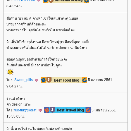
8:43:54 น.
ชื่อร้าน "อา ลม ดี คาเฟ่" เข้าใจเล่นคำค่ะคุณบอล
บรรยากาศร้านดีด้วยนะคะ
ทานอาหารไป คุยกันไป ชมวิวไป น่าเพลินดีค่ะ
ถ้าเห็นโต๊ะข้างๆสั่งขนม มีสายไหมฟูๆเหมือนที่คุณบอลสั่ง
ต๋าคงอดจะหันไปมองไม่ได้ น่ารัก แปลกตา น่าชิมจังค่ะ
ขอบคุณคุณบอลสำหรับกำลังใจด้วยนะคะ
สี่แผ่่นดินละครดี มีเวลาน่าย้อนไปดูค่ะ
ดย:
Sweet_pills
5 เมษายน 2561
9:04:27 น.
ร้านน่านั่งค่ะ
ค่า design เนาะ
ดย:
tuk-tuk@korat
5 เมษายน 2561
15:55:05 น.
ถ้านั่งทานในร้าน ไม่ชอบแก้วพลาสติกเลยค่ะ