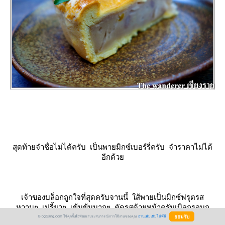
สุดท้ายจำชื่อไม่ได้ครับ เป็นพายมิกซ์เบอร์รี่ครับ จำราคาไม่ได้
อีกด้ว
เจ้าของบล็อกถูกใจที่สุดครับจานนี้ ใส้พายเป็นมิกซ์ฟรุตรส
หวานๆ เปรี้ยวๆ เข้มข้นมากๆ ตัดรสด้วยหน้าครัมเบิลกรอบก
รุบๆ รสเค็มน้อยๆ ทานกับซอสวนิลลารสหวานน้อยๆ เข้ากัน
BlogGang.com ใช้คุกกี้เพื่อพัฒนาประสบการณ์การใช้งานของคุณ
อ่านเพิ่มเติมได้ที่นี่