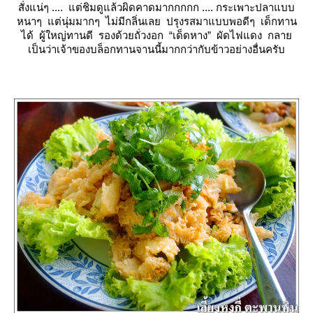
สั่งแน่ๆ .... แต่ชิมดูแล้วผิดคาดมากกกกก .... กระเพาะปลาแบบ
หนาๆ แต่นุ่มมากๆ ไม่มีกลิ่นเลย ปรุงรสมาแบบพอดีๆ เด็กทาน
ได้ ผู้ใหญ่ทานดี รองด้วยถั่วงอก “เด็ดหาง” ผัดไฟแดง กลา
เป็นว่าเจ้าของบล็อกทานจานนี้มากกว่ากับข้าวอย่างอื่นครับ