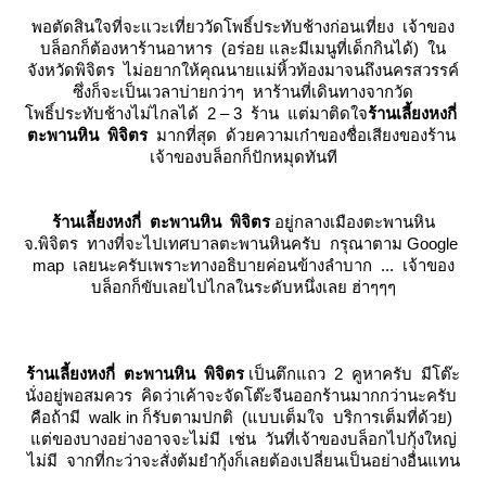
พอตัดสินใจที่จะแวะเที่ยววัดโพธิ์ประทับช้างก่อนเที่ยง เจ้าของ
บล็อกก็ต้องหาร้านอาหาร (อร่อย และมีเมนูที่เด็กกินได้) ใน
จังหวัดพิจิตร ไม่อยากให้คุณนายแม่หิ้วท้องมาจนถึงนครสวรรค์
ซึ่งก็จะเป็นเวลาบ่ายกว่าๆ หาร้านที่เดินทางจากวัด
พธิ์ประทับช้างไม่ไกลได้ 2 – 3 ร้าน แต่มาติดใจ
ร้านเลี้ยงหงกี่
ตะพานหิน พิจิตร
มากที่สุด ด้วยความเก๋าของชื่อเสียงของร้าน
เจ้าของบล็อกก็ปักหมุดทันที
ร้านเลี้ยงหงกี่ ตะพานหิน พิจิตร
อยู่กลางเมืองตะพานหิน
จ.พิจิตร ทางที่จะไปเทศบาลตะพานหินครับ กรุณาตาม Google
map เลยนะครับเพราะทางอธิบายค่อนข้างลำบาก ... เจ้าของ
บล็อกก็ขับเลยไปไกลในระดับหนึ่งเลย ฮ่าๆๆๆ
ร้านเลี้ยงหงกี่ ตะพานหิน พิจิตร
เป็นตึกแถว 2 คูหาครับ มีโต๊ะ
นั่งอยู่พอสมควร คิดว่าเค้าจะจัดโต๊ะจีนออกร้านมากกว่านะครับ
คือถ้ามี walk in ก็รับตามปกติ (แบบเต็มใจ บริการเต็มที่ด้วย)
ต่ของบางอย่างอาจจะไม่มี เช่น วันที่เจ้าของบล็อกไปกุ้งใหญ่
ไม่มี จากที่กะว่าจะสั่งต้มยำกุ้งก็เลยต้องเปลี่ยนเป็นอย่างอื่นแทน