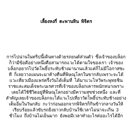
เลี้ยงหงกี่ ตะพานหิน พิจิตร
การไปน่านในทริปนี้เดินทางด้วยรถยนต์ส่วนตัว ซึ่งเจ้าของบล็อก
ก็ว่ามีข้อดีอย่างหนึ่งคือสามารถแวะได้ตามใจของเรา เจ้าของ
บล็อกอยากไปวัดโพธิ์ประทับช้างมานานแล้วแต่ก็ไม่มีโอกาสซะ
ที ก็เลยวางแผนจะมาค้างคืนที่พิษณุโลกในขากลับเพราะจะได้
วะเที่ยวเมืองแพร่ครึ่งวันได้เต็มที่ ได้มาแวะไหว้พระพุทธชิน
ราชและสมเด็จพระนเรศวรที่เจ้าของบล็อกเคารพนักหนาเพราะ
เคยได้ใช้ชีวิตอยู่ที่พิษณุโลกอย่างมีความสุขช่วงหนึ่ง และที่
สำคัญเลยเจ้าของบล็อกจะได้แวะไปเที่ยววัดโพธิ์ประทับช้างอย่าง
เต็มอิ่มในวันกลับ กะว่าก่อนออกจากพิจิตรก็กินข้าวกลางวันให้
เรียบร้อยแล้วขับรถยิงยาวกลับบ้านใช้เวลาไม่น่าจะเกิน 3
ชั่วโมง ถึงบ้านไม่เย็นมาก ยังพอมีเวลาทำอะไรต่ออะไรได้อีก