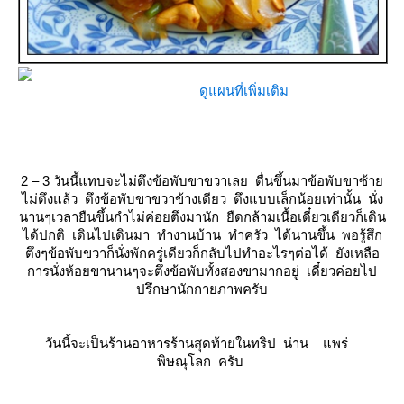
ดูแผนที่เพิ่มเติม
2 – 3 วันนี้แทบจะไม่ตึงข้อพับขาขวาเลย ตื่นขึ้นมาข้อพับขาซ้า
ไม่ตึงแล้ว ตึงข้อพับขาขวาข้างเดียว ตึงแบบเล็กน้อยเท่านั้น นั่ง
นานๆเวลายืนขึ้นกำไม่ค่อยตึงมานัก ยืดกล้ามเนื้อเดี๋ยวเดียวก็เดิน
ได้ปกติ เดินไปเดินมา ทำงานบ้าน ทำครัว ได้นานขึ้น พอรู้สึก
ตึงๆข้อพับขวาก็นั่งพักครู่เดียวก็กลับไปทำอะไรๆต่อได้ ยังเหลือ
การนั่งห้อยขานานๆจะตึงข้อพับทั้งสองขามากอยู่ เดี๋ยวค่อยไป
ปรึกษานักกายภาพครับ
วันนี้จะเป็นร้านอาหารร้านสุดท้ายในทริป น่าน – แพร่ –
พิษณุโลก ครับ