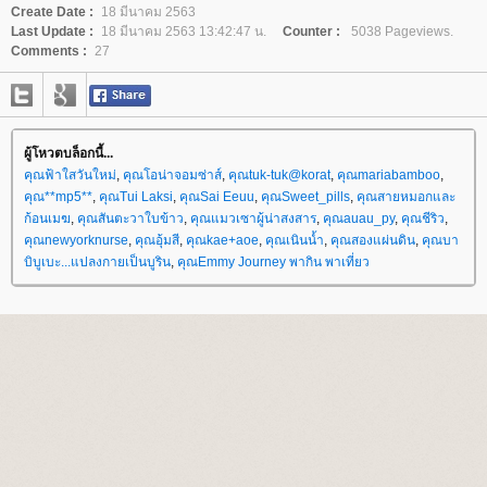
Create Date :
18 มีนาคม 2563
Last Update :
18 มีนาคม 2563 13:42:47 น.
Counter :
5038 Pageviews.
Comments :
27
ผู้โหวตบล็อกนี้...
คุณฟ้าใสวันใหม่
,
คุณโอน่าจอมซ่าส์
,
คุณtuk-tuk@korat
,
คุณmariabamboo
,
คุณ**mp5**
,
คุณTui Laksi
,
คุณSai Eeuu
,
คุณSweet_pills
,
คุณสายหมอกและ
ก้อนเมฆ
,
คุณสันตะวาใบข้าว
,
คุณแมวเซาผู้น่าสงสาร
,
คุณauau_py
,
คุณชีริว
,
คุณnewyorknurse
,
คุณอุ้มสี
,
คุณkae+aoe
,
คุณเนินน้ำ
,
คุณสองแผ่นดิน
,
คุณบา
บิบูเบะ...แปลงกายเป็นบูริน
,
คุณEmmy Journey พากิน พาเที่ยว